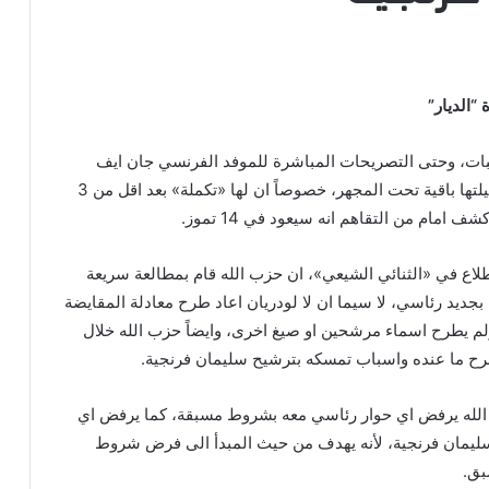
الديار”
بات، وحتى التصريحات المباشرة للموفد الفرنسي جان ايف
لودريان، الا ان زيارته وحصيلتها باقية تحت المجهر، خصوصاً ان لها «تكملة» بعد اقل من 3
ف امام من التقاهم انه سيعود في 14 تموز.
اع في «الثنائي الشيعي»، ان حزب الله قام بمطالعة سريعة
ت بجديد رئاسي، لا سيما ان لا لودريان اعاد طرح معادلة المقايضة
لم يطرح اسماء مرشحين او صيغ اخرى، وايضاً حزب الله خلال
رح ما عنده واسباب تمسكه بترشيح سليمان فرنجية.
لله يرفض اي حوار رئاسي معه بشروط مسبقة، كما يرفض اي
ليمان فرنجية، لأنه يهدف من حيث المبدأ الى فرض شروط
بق.