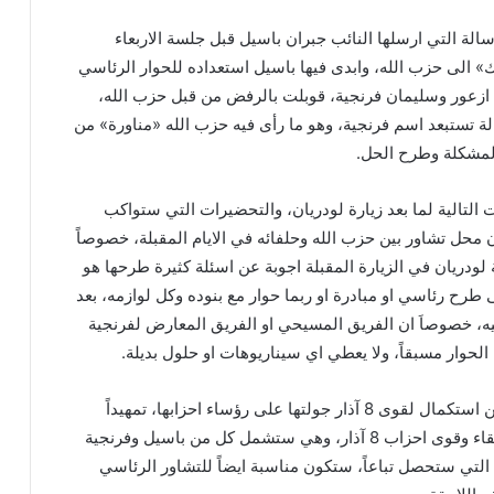
الة التي ارسلها النائب جبران باسيل قبل جلسة الاربعاء
الى حزب الله، وابدى فيها باسيل استعداده للحوار الرئاسي
ازعور وسليمان فرنجية، قوبلت بالرفض من قبل حزب الله،
لة تستبعد اسم فرنجية، وهو ما رأى فيه حزب الله «مناورة» من
لمشكلة وطرح الحل.
التالية لما بعد زيارة لودريان، والتحضيرات التي ستواكب
وز، ستكون محل تشاور بين حزب الله وحلفائه في الايام المقبلة، خصوصاً
ة لودريان في الزيارة المقبلة اجوبة عن اسئلة كثيرة طرحها هو
طرح رئاسي او مبادرة او ربما حوار مع بنوده وكل لوازمه، بعد
ليه، خصوصاَ ان الفريق المسيحي او الفريق المعارض لفرنجية
وار مسبقاً، ولا يعطي اي سيناريوهات او حلول بديلة.
وتكشف الاوساط نفسها عن استكمال لقوى 8 آذار جولتها على رؤساء احزابها، تمهيداً
لإعلان ورقة عمل جديدة للقاء وقوى احزاب 8 آذار، وهي ستشمل كل من باسيل وفرنجية
التي ستحصل تباعاً، ستكون مناسبة ايضاً للتشاور الرئاسي