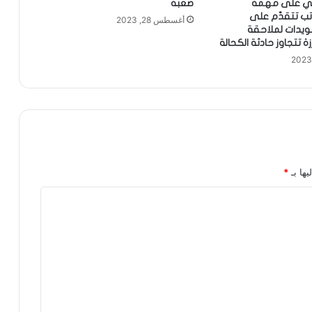
 على مهمَّة
صعبة
اتب تتقدّم على
أغسطس 28, 2023
ويدات لملاحقة
 تتجاوز حادثة الكحالة
يها بـ
*