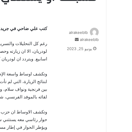
كتب علي ضاحي في جريدة “
alrakeeblb
أرسل
alrakeeblb
رغم كل التحليلات والتسري
بريدا
يونيو 25, 2023
إلكترونيا
اسابيع. ويتردد ان لودريان كش
وتكشف اوساط واسعة الإطل
لنتائج الزيارة، التي لم تأ
بين فرنجية ونواف سلام، و
لقائه بالموفد الفرنسي، ش
وتكشف الاوساط ان حزب ا
حوار رئاسي معه يستثني س
ويؤطر الحوار في إطار مس