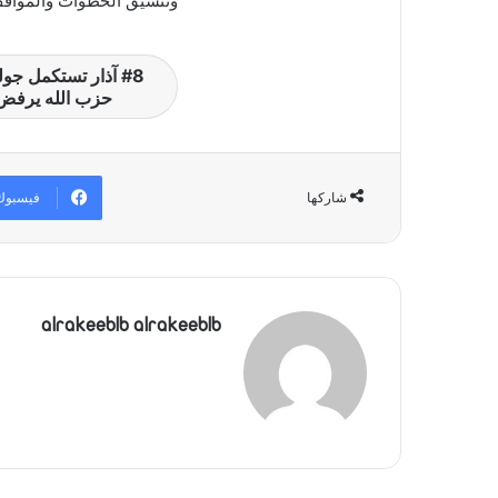
وتنسيق الخطوات والمواقف
8 آذار تستكمل جول
حزب الله يرفض 
فيسبوك
شاركها
alrakeeblb alrakeeblb