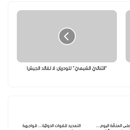
"الثنائيّ الشيعيّ" للودريان: لا لقائد الجيش!
ی المنصَّة اليوم…
التمديد للقوات الدوليّة… مُواجهة