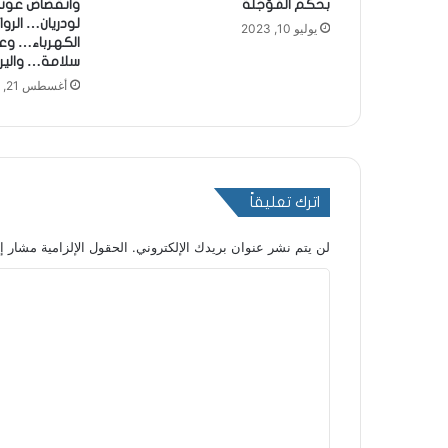
بحكم المُؤجّلة
وانقضاض عوني
لودريان… الرو
يوليو 10, 2023
الكهرباء… وع
سلامة… واليرزة
أغسطس 21, 2023
اترك تعليقاً
لن يتم نشر عنوان بريدك الإلكتروني.
الحقول الإلزامية مشار إل
ا
ل
ت
ع
ل
ي