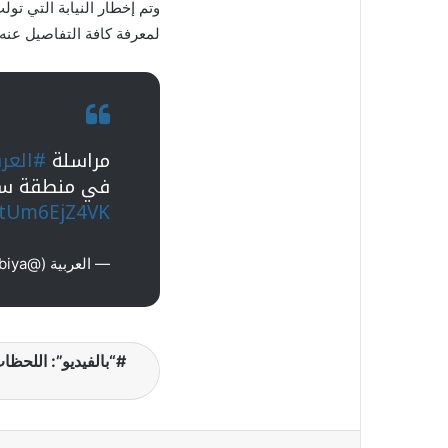
وتم إخطار النيابة التي ت
لمعرفة كافة التفاصيل عنه
مراسلة
#العرب
في منطقة س
m/tUm6EjZ4VK
— العربية (@AlArabiya)
“بالفيديو”: اللحظا