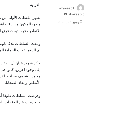
العربية
alrakeeblb
أرسل
alrakeeblb
تظهر اللقطات الأولى من 
بريدا
يونيو 26, 2023
مصر، ال
إلكترونيا
الأنقاض، فيما تبحث فرق ال
وتلقت السلطات بلاغا بانه
تم الدفع بقوات الحماية ال
وأكد شهود عيان أن العقار 
إلى وجود آخرين، كانوا في
محمد الشريف محافظ الإسكن
الأنقاض وإنقاذ الضحايا.
وفرضت السلطات طوقا أمنيا 
والخدمات عن العقارات ال