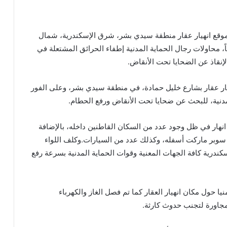
موقع انهيار عقار منطقة سيدي بشر، شرق الإسكندرية، شمال
مكون من 13 طابقاً، محاولات رجال الحماية المدنية إطفاء الحرائق المشتعلة في
إنقاذ عن الضحايا تحت الأنقاض.
يار عقار بشارع خليل حمادة، في منطقة سيدي بشر، وعلى الفور
مدنية، للبحث عن ضحايا تحت الأنقاض ورفع الحطام.
انهار في ظل وجود عدد من السكان القاطنين داخله، بالإضافة
 سوبر ماركت أسفله، وكذلك عدد من السيارات.وكلف اللواء
درية كافة الجهات المعنية وقوات الحماية المدنية بسرعة رفع
حول مكان انهيار العقار كما تم فصل الغاز والكهرباء
مجاورة لتجنب حدوث كارثة.