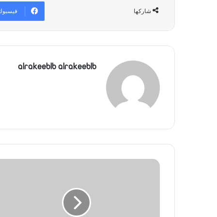
فيسبوك
شاركها
alrakeeblb alrakeeblb