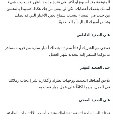
المتوقفة منذ أسبوع أو أكثر. في فترة ما بعد الظهر قد يحدث شيء
أمامك يفقدك أعصابك، لكن لن يبقى مزاجك هكذا، فسيبدأ بالتحسن
من جديد في المساء لبسبب سماع بعض الأخبار التي قد تصلك
وتخص أمورك المالية أو العاطفيةً.
على الصعيد العاطفي
تقضي مع الشريك أوقاتاً سعيدة وتصلك أخبار سارة من قريب مسافر
يدعوكما للسفر إليه لتجديد شهر العسل
على الصعيد المهني
تلاحق أهدافك البعيدة، ووجهات نظرك وأفكارك تثير إعجاب زملائك
في العمل، وربما تُكافَأ على عمل جبار قمت به.
على الصعيد الصحي
تحتاج إلى الراحة لتستعيد نشاطك وتنفيذ أي من الالتزامات الطارئة