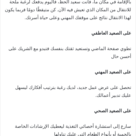
بالإقامة في مكان ما، فأنت سعيد الحظ، فاليوم يدفعك لرغبة ملحة
للانتقال من المكان الذي تعيش فيه الآن. كن متيقظًا دومًا فربما يكون
لهذا الانتقال نتائج على موقفك المهني وعلى حياة أسرتك.
على الصعيد العاطفي
تطوي صفحة الماضي وتستعيد ثقتك بنفسك فتبدو مع الشريك على
أحسن حال
على الصعيد المهني
تحصل على عرض عمل جديد، لديك رغبة بترتيب أفكارك ليسهل
عليك تدبير أعمالك.
على الصعيد الصحي
سارع إلى استشارة أخصائي التغذية ليعطيك الإرشادات الخاصة
بالحمية أو بأنواع الطعام التي عليك تناولها