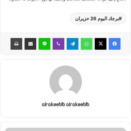
برجك اليوم 26 حزيران
واتساب
تيلقرام
ڤايبر
لاين
مشاركة عبر البريد
طباعة
alrakeeblb alrakeeblb