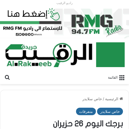
راديو الرقيب
بح
القائمة
الرئيسية
/
خاص سلايدر
خاص سلايدر
متفرقات
برجك اليوم 26 حزيران