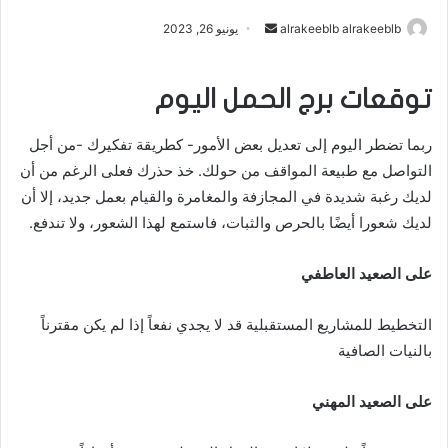
أرسل
alrakeeblb alrakeeblb
يونيو 26, 2023
بريدا
إلكترونيا
توقعات برج الحمل اليوم
ربما تضطر اليوم إلى تعديل بعض الأمور- كطريقة تفكيرك -من أجل
التواصل مع طبيعة المواقف من حولك. خذ حذرك فعلى الرغم من أن
لديك رغبة شديدة في المجازفة والمغامرة والقيام بعمل جديد، إلا أن
لديك شعورا أيضًا بالحرص والثبات، فاستمع لهذا الشعور، ولا تندفع.
على الصعيد العاطفي
التخطيط للمشاريع المستقبلية قد لا يجدي نفعاً إذا لم يكن مقترناً
بالنيات الصافية
على الصعيد المهني