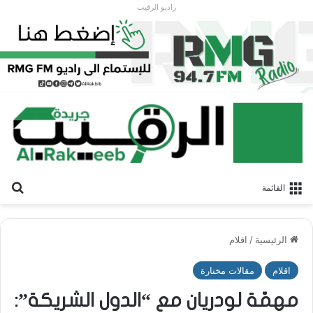
راديو الرقيب
بح
القائمة
الرئيسية
/
اقلام
اقلام
مقالات مختارة
مهمّة لودريان مع “الدول الشريكة”: