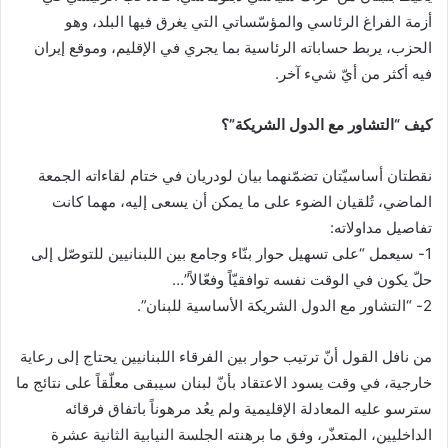
ي
أزمة الفراغ الرئاسي والمؤسّساتي التي يغرق فيها البلد، وهو
ا
الحزب، يربط حساباته الرئاسية بما يجري في الإقليم، وموقع إيران
فيه أكثر من أيّ شيء آخر.
كيف “التشاور مع الدول الشريكة”؟
نقطتان أساسيّتان تضمّنهما بيان لودريان في ختام لقاءاته الجمعة
الماضي، تُلقيان الضوء على ما يمكن أن يسعى إليه، مهما كانت
تفاصيل مداولاته:
1- سيعمل “على تسهيل حوار بنّاء وجامع بين اللبنانيين للتوصّل إلى
حلّ يكون في الوقت نفسه توافقيّاً وفعّالاً”…
2- “التشاور مع الدول الشريكة الأساسية للبنان”.
من نافل القول أنّ ترتيب حوار بين الفرقاء اللبنانيين يحتاج إلى رعاية
خارجية، في وقت يسود الاعتقاد بأنّ لبنان سيبقى معلّقاً على نتائج ما
سترسو عليه المعادلة الإقليمية ولم يعُد مرهوناً باتفاق فرقائه
الداخليين، المتعذّر، وفق ما برهنته الجلسة النيابية الثانية عشرة