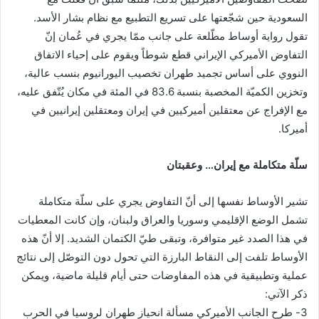
السعودية حين شجّعتها على تسريع التطبيع مع نظام بشار الأسد.
تقول رواية أوساط مطّلعة على جانب ممّا يجري في عُمان إنّ
التفاوض الأميركي الإيراني قطع شوطاً ويقوم على إحياء الاتفاق
النووي على أساس تجميد طهران تخصيب اليورانيوم بنسب عالية،
وتخزين الكميّة المخصبة بنسبة 83.6 في المئة في مكان يُتّفق عليه،
مع الإفراج عن معتقلين أميركيين في إيران ومعتقلين إيرانيين في
أميركا.
سلّة متكاملة مع إيران… وعقبتان
تشير الأوساط نفسها إلى أنّ التفاوض يجري على سلّة متكاملة
تشمل الوضع الإقليمي وسوريا والعراق ولبنان، وإن كانت المعطيات
في هذا الصدد غير متوافرة، وتبقى طيّ الكتمان الشديد. إلا أنّ هذه
الأوساط تلفت إلى النقاط البارزة التي تحول دون التوصّل إلى نتائج
عملية وتطبيقية في هذه المفاوضات حتى أيام قليلة ماضية، ويمكن
ذكر الآتي:
3- طرح الجانب الأميركي مسألة انحياز طهران لروسيا في الحرب