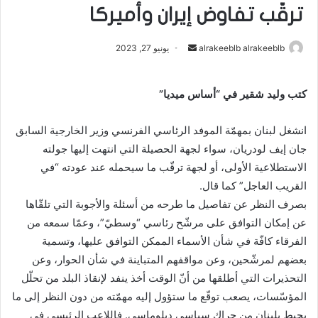
ترقّب تفاوض إيران وأميركا
alrakeeblb alrakeeblb
أ
يونيو 27, 2023
ر
س
كتب وليد شقير في “أساس ميديا”
ل
ب
انشغل لبنان بمهمّة الموفد الرئاسي الفرنسي وزير الخارجية السابق
ر
جان إيف لودريان، سواء لجهة الحصيلة التي انتهت إليها جولته
ي
الاستطلاعية الأولى، أو لجهة ترقّب ما سيحمله عند عودته “في
د
القريب العاجل” كما قال.
ا
إ
بصرف النظر عن تفاصيل ما طرحه من أسئلة والأجوبة التي تلقّاها
ل
عن إمكان التوافق على مرشّح رئاسي “وسطيّ”، وعمّا سمعه من
ك
الفرقاء كافّة في شأن الأسماء الممكن التوافق عليها، وتسمية
ت
بعضهم لمرشّحين، وعن مواقفهم المتباينة في شأن الحوار، وعن
ر
التحذيرات التي أطلقها من أنّ الوقت أخذ ينفد لإنقاذ البلد من تحلّل
و
المؤسّسات، يصعب توقّع ما ستؤول إليه مهمّته من دون النظر إلى ما
ن
يحيط بلبنان من حراك سياسي دبلوماسي. فاللاعب الرئيسي في