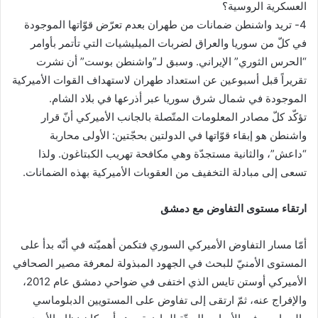
العسكرية الروسية؟
4- تريد واشنطن ضمانات من طهران بعدم تعرّض قوّاتها الموجودة
في كلّ من سوريا والعراق لضربات الميليشيات التي تأتمر بأوامر
“الحرس الثوري” الإيراني. وسبق لـ”واشنطن بوست” أن نشرت
تقريراً قبل أسبوعين عن استعداد طهران لاستهداف القوات الأميركية
الموجودة في شمال شرق سوريا عبر أذرعها في بلاد الشام.
تؤكّد كلّ مصادر المعلومات المتّصلة بالجانب الأميركي أنّ قرار
واشنطن هو إبقاء قوّاتها في الدولتين بحجّتين: الأولى محاربة
“داعش”، والثانية مستجدّة وهي مكافحة تهريب الكبتاغون. ولذا
تسعى إلى مبادلة التخفيف من العقوبات الأميركية بهذه الضمانات.
ارتقاء مستوى التفاوض مع دمشق
أمّا مسار التفاوض الأميركي السوري فتكمن أهميّته في أنّه بدأ على
المستوى الأمنيّ للبحث في الجهود المبذولة لمعرفة مصير الصحافي
الأميركي أوستن تايس الذي اختفى في ضواحي دمشق عام 2012،
والإفراج عنه، ثمّ ارتقى إلى تفاوض على المستويين الدبلوماسي