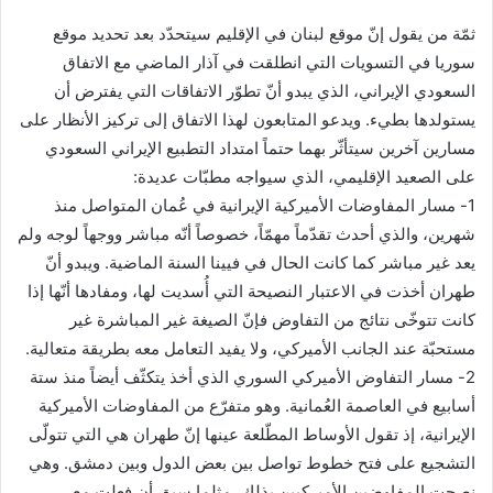
ثمّة من يقول إنّ موقع لبنان في الإقليم سيتحدّد بعد تحديد موقع
سوريا في التسويات التي انطلقت في آذار الماضي مع الاتفاق
السعودي الإيراني، الذي يبدو أنّ تطوّر الاتفاقات التي يفترض أن
يستولدها بطيء. ويدعو المتابعون لهذا الاتفاق إلى تركيز الأنظار على
مسارين آخرين سيتأثّر بهما حتماً امتداد التطبيع الإيراني السعودي
على الصعيد الإقليمي، الذي سيواجه مطبّات عديدة:
1- مسار المفاوضات الأميركية الإيرانية في عُمان المتواصل منذ
شهرين، والذي أحدث تقدّماً مهمّاً، خصوصاً أنّه مباشر ووجهاً لوجه ولم
يعد غير مباشر كما كانت الحال في فيينا السنة الماضية. ويبدو أنّ
طهران أخذت في الاعتبار النصيحة التي أُسديت لها، ومفادها أنّها إذا
كانت تتوخّى نتائج من التفاوض فإنّ الصيغة غير المباشرة غير
مستحبّة عند الجانب الأميركي، ولا يفيد التعامل معه بطريقة متعالية.
2- مسار التفاوض الأميركي السوري الذي أخذ يتكثّف أيضاً منذ ستة
أسابيع في العاصمة العُمانية. وهو متفرّع من المفاوضات الأميركية
الإيرانية، إذ تقول الأوساط المطّلعة عينها إنّ طهران هي التي تتولّى
التشجيع على فتح خطوط تواصل بين بعض الدول وبين دمشق. وهي
نصحت المفاوضين الأميركيين بذلك، مثلما سبق أن فعلت مع