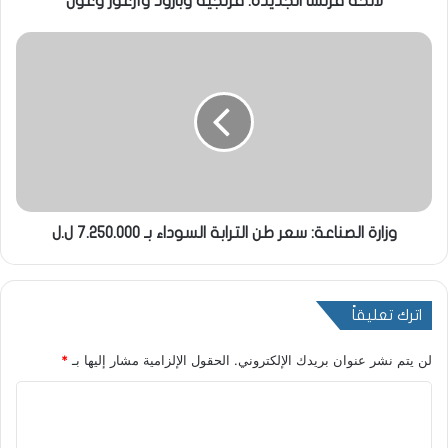
لائحة فرنسا الجديدة: فرنجية وبارود وأزعور وعون
وزارة الصناعة: سعر طن الترابة السوداء بـ ٧.٢٥٠.٠٠٠ ل.ل
اترك تعليقاً
لن يتم نشر عنوان بريدك الإلكتروني.
الحقول الإلزامية مشار إليها بـ
*
ا
ل