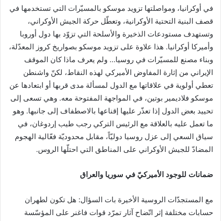
في أوكرانيا، ومواصلتها تزويد موسكو بالمسيّرات التي تستخدمها في
قصف البنية التحتية الأوكرانية، وتعطّل حركة الجيش الأوكراني،
وتستهدف مستودعات الذخيرة والأسلحة التي تزوّد بها دول أوروبا
وأميركا أوكرانيا. هذا علاوة على تزويد موسكو بصواريخ كروز المعدّلة،
وبناء مصنع للمسيّرات في روسيا… ولم يعرف ماذا كان الموقف
الإيراني من إثارة المفاوض الأميركي لهذه النقاط، لكنّ واشنطن
تعطي أولوية في علاقاتها مع الدول لمسألة مدى قربها أو ابتعادها عن
موسكو فلاديمير بوتين، في المواجهة المفتوحة معه. وهي تسعى إلى
تحييد بعض الدول إذا تعذّر عليها إقناعها بالاصطفاف إلى جانبها. وهو
ما تعمل عليه بالعلاقة مع الرئيس التركي رجب طيب إردوغان، في
سياق السعي إلى عزل روسيا دوليّاً، مقابل محدوديّة فعّالية الهجوم
المضادّ للجيش الأوكراني على المناطق التي احتلّها الروس.
ضمانات للوجود الأميركيّ في سوريا والعراق
مع المستجدّات الروسية الأخيرة بات السؤال: هل تكون لطهران
حسابات مختلفة إثر اتّضاح آثار تمرّد قوات فاغنر على المؤسّسة