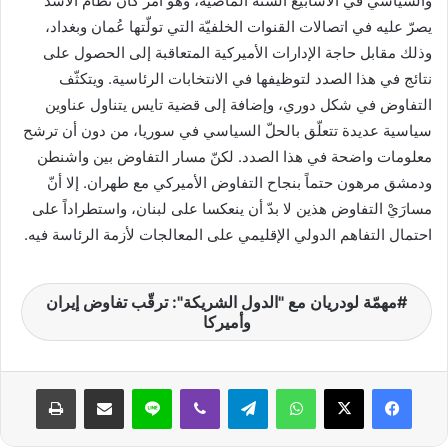
والسياسي في الأسابيع الستّة الماضية، وهو أمر كان نظام الأسد
يصرّ عليه في اتصالات القنوات الخلفيّة التي تولّتها عُمان وبغداد،
وذلك مقابل حاجة الإدارات الأميركية المتعاقبة إلى الحصول على
نتائج في هذا الصدد لتوظيفها في الانتخابات الرئاسية. ويتكثّف
التفاوض في شكل دوري، وإضافة إلى قضية تايس يتناول عناوين
سياسية عديدة تتعلّق بالحلّ السياسي في سوريا، من دون أن ترشح
معلومات واضحة في هذا الصدد. لكنّ مسار التفاوض بين واشنطن
ودمشق مرهون حتماً بنجاح التفاوض الأميركي مع طهران. إلا أنّ
مسارَيْ التفاوض هذين لا بدّ أن ينعكسا على لبنان، واستطراداً على
احتمال التفاهم الدولي الإقليمي على المعالجات لأزمة الرئاسة فيه.
مهمّة لودريان مع "الدول الشريكة": ترقّب تفاوض إيران
وأميركا
واتساب
تيلقرام
ڤايبر
لاين
مشاركة عبر البريد
طباعة