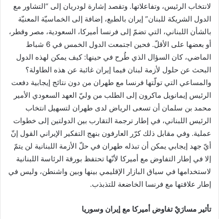
لانتخاب الرئيس، وتفاعلاتها. وتقصد إشارة لودريان إلى “التشاور مع
الدول الشريكة للبنان” إيران بالطبع، إضافة إلى الخماسيّة المعنيّة
بالشأن اللبناني، التي تضمّ إلى فرنسا أميركا، السعودية، مصر وقطر،
أو بعضها على الأقلّ. فحين اجتمعت الدول الخمس في 6 شباط
الماضي، كان السؤال الذي طُرح في حينها: كيف يمكن لهذه الدول
البحث عن حلول لأزمة لبنان فيما إيران غائبة عن هذه الطاولة؟
والمساعي التي تولّتها فرنسا مع طهران من دون نتائج إيجابية دفعت
الرئيس إيمانويل ماكرون إلى الطلب من وليّ العهد السعودي الأمير
محمد بن سلمان أن تسعى الرياض لدى طهران لتسهيل انتخاب
الرئيس اللبناني، في إطار ترجمة التقارب بين الدولتين إلى خطوات
عملية. وفي مقابل ذلك كرّر العارفون بنهج التفكير الإيراني القول إنّ
أيّ جهد إيجابي يمكن أن تبذله طهران في حلّ الأزمة اللبنانية لن يتمّ
إلا في إطار التفاوض مع أميركا لأنّها تحتفظ بورقة الرئاسة اللبنانية
لاستخدامها في سياق البازار الإقليمي بينها وبين واشنطن، وليس في
إطار علاقتها مع فرنسا الخاضعة للتذبذب.
تأثير مسارَيْ تفاوض أميركا مع إيران وسوريا