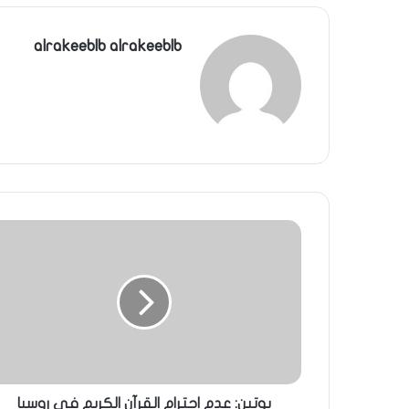
alrakeeblb alrakeeblb
بوتين: عدم احترام القرآن الكريم في روسيا