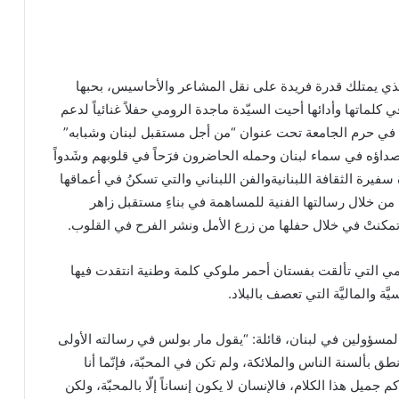
ذي يمتلك قدرة فريدة على نقل المشاعر والأحاسيس، بحبها
 كلماتها وأدائها أحيت السيّدة ماجدة الرومي حفلاً غنائياً لدعم
 في حرم الجامعة تحت عنوان “من أجل مستقبل لبنان وشبابه”
ت أصداؤه في سماء لبنان وحمله الحاضرون فرَحاً في قلوبهم وشَدواً
سفيرة الثقافة اللبنانيةوالفن اللبناني والتي تسكنُ في أعماقها
من خلال رسالتها الفنية للمساهمة في بناءِ مستقبل زاهر
تمكنتْ في خلال حفلها من زرع الأمل ونشر الفرح في القلوب.
مي التي تألقت بفستان أحمر ملوكي كلمة وطنية انتقدت فيها
َّة والماليَّة التي تعصف بالبلاد.
مسؤولين في لبنان، قائلة: “يقول مار بولس في رسالته الأولى
 بألسنة الناس والملائكة، ولم تكن في المحبّة، فإنّما أنا
م جميل هذا الكلام، فالإنسان لا يكون إنساناً إلّا بالمحبّة، ولكن