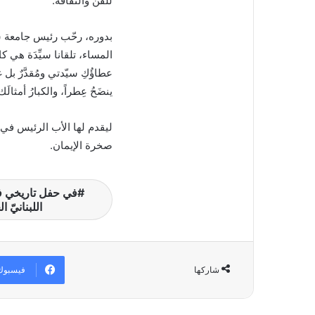
للفن والثقافة.
بدوره، رحّب رئيس جامعة سيد
المساء، تلقانا سيِّدَة هي كالم
عطاؤُكِ سيّدتي ومُقدَّرٌ بل غا
ينضَحُ عِطراً، والكبارُ أمثالَك ل
ليقدم لها الأب الرئيس في ن
صخرة الإيمان.
في حفل تاريخي في
اللبنانيّ
فيسبوك
شاركها