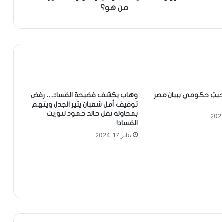
من هو؟
رحيبٌ حكومي ببيان مصر
وهاب يكشف فضيحة الفساد… رفض
توقيف أمل شعبان يثير الجدل ويتهم
بمحاولة نقل خالد حمود لتوريث
الفساد!
يناير 17, 2024