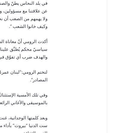
ن
في بلد النحاس يطنّ والصن
ي
عن علاقتنا مع مسؤولين، و
ا
ولا يهمهم من الصعب أن نح
وكيف خانوا الشعب “.
أكدت الرومي أنّ معاناة ا
سياسيّ محكم يُطبَّق علينا م
والهدف ضرب أي تفوّق في 
لتختم الرومي:”لبنان عمرهُ 
المصادر”.
وفي تلك الأمسية الإستثنائ
بالموسيقى والأغاني الرائع
وبعد كلمتها الوجدانية، غن
ست الدنيا “بيروت” بأداء 