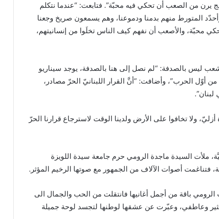
ج يرن من الصعب أن تحكي فيه محبّة”. فتابعت: “عندما نتكلم
أحدّد المتورط منهم بدمنا ودموعنا، وهم يسمعون صريخ وجعنا
كي محبّة، والأصعب أن نفهم كيف الناس تخلَوا من إنسانيتهم،
لشعب ليس بالصدفة: “لم نصل إلى هنا بالصدفة، يوجد سيناريو
ن أوّل الحرب”، وأضافت: “أنَّ القرار اللبنانيّ الحرّ مصادر،
لبنان”.
أزليّ، ولا تخافوا على الأرض ولدينا الوقت لاسترجاع قرارنا الحرّ
يَّة، ملأت السيدة ماجدة الرومي حرم جامعة سيدة اللويزة
ة، فتناغمت أصوات الآلاف من الجمهور مع صوتها الرخيم المؤثر.
ت الرومي باقة من أجمل أغانيها فانتقلت من الحب والجمال الى
مثير وعاطفي، وعبّرت عن عشقها لوطنها لتجسد لوحة جميلة