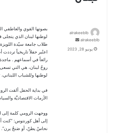
بصوتها القوي والعاطفي ال
alrakeeblb
لوطنها لبنان الذي يتجلى في
alrakeeblb
أ
طلاب جامعة سيّدة اللويزة
ر
يونيو 28, 2023
اعتُبر حفلاً تاريخياً تردد
س
ل
رائعاً في أسماعهم . ماجدة 
ب
روحُ لبنان، هي التي تسعى 
ر
لوطنها وللشباب اللبناني، 
ي
د
ا
في بداية الحفل ألقت الرو
إ
الأزمات الاقتصاديَّة والسياسي
ل
ك
ووجهت الرومي كلمة إلى ال
ت
إلى أهل كورنتوس: “كنت أنطق
ر
و
نحاسٌ يطنّ، أو صَنجٌ يرن”. ك