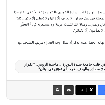
ة اللويزة الأب بشارة الخوري بالـ”ماجدة” قائلاً:” في لقاءِ هذا
حبّةِ في نبيِّ جبران، لا تعرِفُ إلّا ذاتَها ولا تُعطي إلّا ذاتَها…كثيرٌ
لٍ وثمين… ومبادَرَتُكِ ليْسَتْ غريبةً ولا مستغربة فإِناءُ العِطْرِ
ا يقدِّمونَ إلّا الكبائرَ”.
هاية الحفل هدية تذكاريَّة تمثل وجه العذراء مريم، الملتحم مع
 قلب جامعة سيدة اللويزة... ماجدة الرومي: "القرار
 الحرّ مصادر والهدف ضرب أي تفوّق في لبنان"
مشاركة عبر البريد
طباعة
X