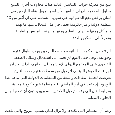
ينبع من معرفة جواب اللبنانيين، لذلك هناك محاولات أخرى للدمج
يحاول المجتمع الدولي اتباعها، وأساسها تمويل بقاء النازحين في
لبنان ورفض دفع الدعم لهم في سوريا، مشددة على أن أكثر من 40
منظمة دولية وغير حكومية تعمل في هذا المجال، منها ما يهتم
بالمأكل ومنها ما يهتم بالتعليم ومنها ما يهتم بالملبس والطبابة،
وصولاً الى السكن والتدفئة.
لم تتعامل الحكومة اللبنانية مع ملف النازحين بجدية طوال فترة
وجودهم، وهي حتى اليوم لم تعمد الى استعمال وسائل الضغط
القصوى على المجتمع الدولي لإعادتهم الى بلدانهم، لذلك نجد أن
إجراءات الجيش اللبناني لترحيل من سقطت عنهم صفة النازح
تعرضت لحملة انتقادات واسعة من المنظمات الدولية التي تدعم هذا
الوجود، إذ دعت في أيار الماضي، 20 منظمة غير حكومية محلية
ودولية لبنان إلى وقف ترحيل اللاجئين السوريين، دون أن تقدم للبنان
الحلول البديلة.
رغم أن الخسائر التي تكبدها ولا يزال لبنان بسبب النزوح والتي بلغت