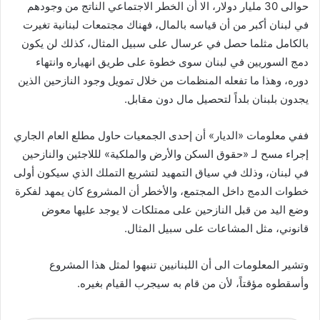
حوالى 30 مليار دولار، الا أن الخطر الاجتماعي الناتج من وجودهم
في لبنان أكبر من أن قياسه بالمال، فهناك مجتمعات لبنانية تغيرت
بالكامل مثلما حصل في عرسال على سبيل المثال، كذلك لن يكون
دمج السوريين في لبنان سوى خطوة على طريق انهياره وانتهاء
دوره، وهذا ما تفعله المنظمات من خلال تمويل وجود النازحين الذين
يجدون بلبنان بلداً لتحصيل مال دون مقابل.
ففي معلومات «الديار» أن إحدى الجمعيات حاول مطلع العام الجاري
إجراء مسح لـ «حقوق السكن والأرض والملكية» لللاجئين والنازحين
في لبنان، وذلك في سياق التمهيد لتشريع التملك الذي سيكون أولى
خطوات الدمج داخل المجتمع، والأخطر أن المشروع كان يمهد لفكرة
وضع اليد من قبل النازحين على ممتلكات لا يوجد عليها معوض
قانوني، مثل المشاعات على سبيل المثال.
وتشير المعلومات الى أن اللبنانيين تنبهوا لمثل هذا المشروع
وأسقطوه مؤقتاً، لأن من قام به سيجرب القيام بغيره.