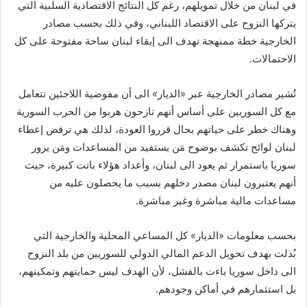
في لبنان من خلال تمويلهم، رغم كل النتائج الاقتصادية السلبية التي
ن
يتركها النزوح على الاقتصاد اللبناني، وفي ذلك بحسب مصادر
ي
الخارجية خطة ممنهجة تهدف الى إبقاء لبنان ساحة مفتوحة على كل
ا
الاحتمالات.
تُشير مصادر الخارجية عبر «الديار» الى أن مفوضية اللاجئين تتعامل
مع كل السوريين على أساس أنهم نازحون هربوا من الحرب السورية
وهناك خطر على حياتهم بحال قرروا العودة، لذلك هي ترفض إعطاء
لبنان لوائح تكشف بوضوح مَن يستفيد من المساعدات ومَن يزور
سوريا باستمرار ثم يعود الى لبنان، وأعداد هؤلاء باتت كبيرة، حيث
أنهم يعتبرون لبنان مصدر دخلهم بسبب ما يحصلون عليه من
مساعدات مالية مباشرة وغير مباشرة.
بحسب معلومات «الديار» كل المساعي المحلية والخارجية التي
بُذلت بهدف تحويل الدعم المالي الدولي للسوريين من بلد النزوح
الى داخل سوريا باءت بالفشل، لأن الهدف ليس حمايتهم وتمكينهم،
بل استثمارهم في أماكن وجودهم.