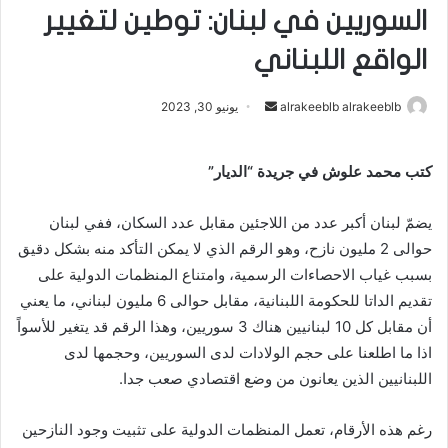
السوريين في لبنان: توطين لتغيير
الواقع اللبناني
alrakeeblb alrakeeblb
أ
يونيو 30, 2023
ر
س
كتب محمد علوش في جريدة “الديار”
ل
ب
يضمّ لبنان أكبر عدد من اللاجئين مقابل عدد السكان، ففي لبنان
ر
حوالى 2 مليون نازح، وهو الرقم الذي لا يمكن التأكد منه بشكل دقيق
ي
بسبب غياب الاحصاءات الرسمية، وامتناع المنظمات الدولية على
د
ا
تقديم الداتا للحكومة اللبنانية، مقابل حوالى 6 مليون لبناني، ما يعني
إ
أن مقابل كل 10 لبنانيين هناك 3 سوريين، وهذا الرقم قد يتغير للأسواً
ل
اذا ما اطلعنا على حجم الولادات لدى السوريين، وحجمها لدى
ك
اللبنانيين الذين يعانون من وضع اقتصادي صعب جدا.
ت
ر
رغم هذه الأرقام، تعمل المنظمات الدولية على تثبيت وجود النازحين
و