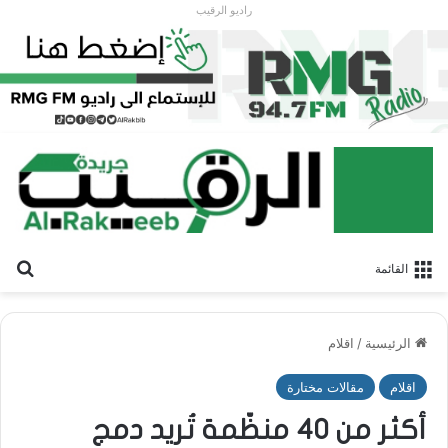
راديو الرقيب
بح
القائمة
الرئيسية
/
اقلام
اقلام
مقالات مختارة
أكثر من 40 منظّمة تُريد دمج