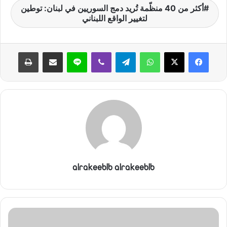
أكثر من 40 منظّمة تُريد دمج السوريين في لبنان: توطين
لتغيير الواقع اللبناني
واتساب
تيلقرام
ڤايبر
لاين
مشاركة عبر البريد
طباعة
alrakeeblb alrakeeblb