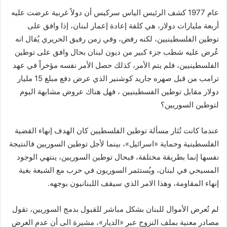
عام 1977 كشف الرئيس الياس سركيس أن دولاً غربية عرضت عليه
أربعة مليارات دولار، هي كلفة إعادة إعمار لبنان، إذا وافق على
توطين الفلسطينيين، لكنه رفض، وفي زمن رفيق الحريري يُقال انه
عُرض عليه شطب جزء كبير من ديون لبنان بحال وافق على توطين
الفلسطينيين، فلم يتم الأمر، كذلك حصل الأمر نفسه مؤخراً في عهد
ترامب من قبل صهره جاريد كوشنير الذي عرض دفع مبلغ 15 مليار
دولار مقابل توطين الفسطينيين ، فهل هناك عروض مشابهة اليوم
لتوطين السوريين؟
عندما كانت تُثار مسألة توطين الفلسطيين كان الهدف إنهاء القضية
الفلسطينية وحماية «اسرائيل»، بينما لأجل توطين السوريين فالنتيجة
نفسها إنما بطريقة مختلفة، فبحال توطين السوريين، ينتهي الوجود
المسيحي في لبنان، ويُستثمر السوريون في حرب مع الشيعة بغية
إنهاء المقاومة، وهذا الامر الذي سيقف اللبنانيون بوجهه.
لم تُعرض الأموال للبنان بشكل مباشر للقبول بدمج السوريين، تقول
مصادر معنية بملف النزوح عبر «الديار»، مشيرة الى أن عدم العرض