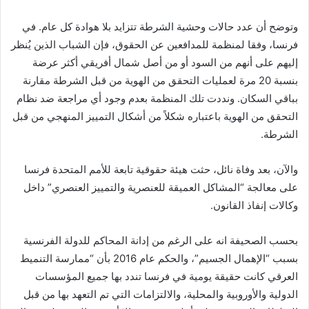
ن
وتوضح أن عدد حالات وحشية الشرطة تتزايد بلا هوادة كل عام. في
ي
فرنسا، وفقا لمنظمة للمدافعين عن الحقوق، فإن الشباب الذين يُنظر
ا
إليهم على أنهم من السود أو من أصل شمال أفريقي أكثر عرضة
بنسبة 20 مرة لعمليات التحقق من الهوية من قبل الشرطة مقارنة
بباقي السكان. ونددت تلك المنظمة بعدم وجود أي مراجعة ضد نظام
التحقق من الهوية باعتباره شكلاً من أشكال التمييز المنهجي من قبل
الشرطة.
والآن، بعد وفاة نائل، حثت هيئة حقوقية تابعة للأمم المتحدة فرنسا
على معالجة “المشاكل العميقة للعنصرية والتمييز العنصري” داخل
وكالات إنفاذ القانون.
بحسب الصحيفة انه على الرغم من إدانة المحاكم للدولة الفرنسية
بسبب “الإهمال الجسيم”، والحكم عام 2016 بأن “ممارسة التنميط
العرقي كانت حقيقة يومية في فرنسا تندد بها جميع المؤسسات
الدولية والأوروبية والمحلية، والالتزامات التي تم التعهد بها من قبل