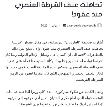
تجاهلت عنف الشرطة العنصري
منذ عقود!
alrakeeblb alrakeeblb
أ
يوليو 1, 2023
ر
س
أشارت صحيفة “الغارديان” البريطانية، في مقال بعنوان “فرنسا
ل
تجاهلت عنف الشرطة العنصري منذ عقود، والآن تدفع ثمن ذلك
ب
ر
بالتظاهرات”لافتة الى ان “لسان حال وسائل الإعلام الدولية ربما كان
ي
“فرنسا تواجه لحظة جورج فلويد”، وكأننا استيقظنا فجأة على قضية
د
عنف الشرطة العنصري. وتعكس هذه المقارنة الساذجة في حد ذاتها
ا
إنكارا للعنف العنصري المنهجي الذي كان ملازما لعقود من الزمن
إ
للشرطة الفرنسية.
ل
ك
وتنقل الكاتبة عن نيكولا ساركوزي، الذي كان وزيرا للداخلية في ذلك
ت
الوقت، قوله الذي لطخ ذكرى الفتيان الذين أدى خوفهم إلى موتهم:
ر
“إذا لم يكن لديك ما تخفيه، فلن تهرب عندما ترى الشرطة”.
و