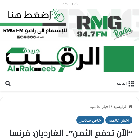
راديو الرقيب
بح
القائمة
الرئيسية
/
اخبار عالمية
اخبار عالمية
خاص سلايدر
“الآن تدفع الثمن”.. الغارديان: فرنسا