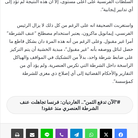
السلطات الفرنسية على أعلى مستوى، إلا أن هذه النتيجة لم تؤد إلى
أي تدابير إيجابية”.
واستغربت الصحيفة انه على الرغم من كل ذلك لا يزال الرئيس
الفرنسي، إيمانويل ماكرون، يعتبر استخدام مصطلح “عنف الشرطة”
أمرا غير مقبول. وعلى الرغم من أنه هذه المرة دان بشكل قاطع ما
حصل لنائل ووصفه بأنه “غير مقبول”، مبدية الخشية أن يتم التركيز
على ضابط شرطة واحد، بدلاً من التشكيك في المواقف والهياكل
الراسخة داخل الشرطة التي تكرس العنصرية. ولم يؤد أي من
التقارير والأحكام القضائية إلى أي إصلاح ذي مغزى للشرطة
كمؤسسة”.
"الآن تدفع الثمن".. الغارديان: فرنسا تجاهلت عنف
الشرطة العنصري منذ عقود!
واتساب
تيلقرام
ڤايبر
لاين
مشاركة عبر البريد
طباعة