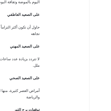
ل
اليوم بالموضة وثقافة البو
ب
ر
على الصعيد العاطفي
ي
د
حاول أن تكون أكثر التزام
ا
إ
تجاهه
ل
ك
على الصعيد المهني
ت
ر
و
لا تتردد بزيادة عدد ساعا
ن
ملل.
ي
ا
على الصعيد الصحي
أمراض العصر كثيرة، منها ا
والرياضة
توقعات برج الثور