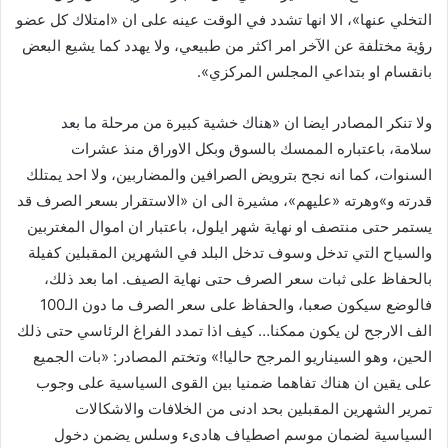
التخلي عنها»، الا انها تشدد في الوقت عينه على ان «امتلاك كل عضو
رؤية مختلفة عن الآخر امر اكثر من طبيعي، ولا يهدد كما يشيع البعض
بانقسام او بتداعي المجلس المركزي».
ولا تنكر المصادر ايضا ان «هناك خشية كبيرة من مرحلة ما بعد
سلامة، باعتباره الممسك بالسوق وبكل الاوراق منذ عشرات
السنوات، كما انه نجح بترويض الصرافين والمضاربين، ولا احد يمتلك
قدرته و»وهرته «عليهم»، مشيرة الى ان «الاستقرار بسعر الصرف قد
يستمر حتى منتصف او نهاية شهر ايلول، باعتبار ان اموال المغتربين
والسياح التي تدخل وسوف تدخل البلد في الشهرين المقبلين كفيلة
بالحفاظ على ثبات سعر الصرف حتى نهاية الصيف. اما بعد ذلك،
فالوضع سيكون صعبا، والحفاظ على سعر الصرف ما دون الـ100
الف الارجح لن يكون ممكنا… كيف اذا تمدد الفراغ الرئاسي حتى ذلك
الحين، وهو السيناريو المرجح حاليا!» وتختم المصادر: «بات الجميع
على يقين ان هناك تفاهما ضمنيا بين القوى السياسية على وجوب
تمرير الشهرين المقبلين بحد ادنى من الخلافات والاشكالات
السياسية لضمان موسم اصطياف هادىء وسلس يضمن دخول