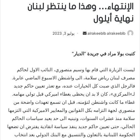
الإنتهاء… وهذا ما ينتظر لبنان
نهاية أيلول
alrakeeblb alrakeeblb
أ
يوليو 3, 2023
ر
س
كتبت بولا مراد في جريدة “الديار”
ل
ب
ليست الزيارة التي قام بها وسيم منصوري، النائب الاول لحاكم
ر
مصرف لبنان رياض سلامة، الى واشنطن الاسبوع الماضي عابرة.
ي
فالرجل الذي صبت كل الخيارات عنده، مع تعذر تعيين حاكم جديد
د
ا
لـ»المركزي»، كان لا بد ان يحظى بغطاء اميركي قبل تولي مهامه.
إ
غطاء ما كانت واشنطن لتؤمنه، قبل ان تسمع تعهدات واضحة من
ل
منصوري لجهة التزامه بكل القوانين والمعايير الاميركية التي التزمها
ك
سلامة منذ عشرات السنوات، وتبنيه الى حد بعيد سياسات الحاكم
ت
الحالي، حتى تعيين حاكم جديد ينفذ سياسة انقاذية يفترض ان تضعها
ر
الحكومة اللبنانية بالتعاون والتنسيق مع البنك الدولي بعد انتخاب
و