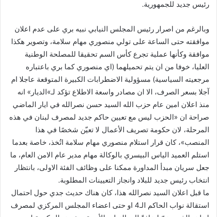
رئيس جديد للجمهورية.
ن
ي
وبالرغم من اصرار رئيس المجلس النيابي نبيه بري على عدم اعلان
ا
موافقته حتى الساعة على تولي منصوري مهام سلامة، وتصوير هكذا
موافقة وكأنها عملية تجرع كأس السم تحقيقا للمصلحة الوطنية
العليا، خوفا من ان يتم تحميلهما (اي منصوري كما بري باعتباره
مرجعيته السياسية) مسؤولية الاضطرابات الكبيرة المتوقعة عاجلا ام
آجلا بسعر الصرف، الا ان مصادر واسعة الاطلاع تؤكد لـ»الديار» انه
منذ اعلان امين عام حزب الله السيد حسن نصرالله في ايار الماضي
صراحة ان «الحزب ليس مع تعيين حاكم جديد لمصرف لبنان في هذه
المرحلة، لان حكومة تصريف الأعمال لا تعيّن شخصًا في هذا
المنصب»، كان قرار استلام منصوري مهام سلامة اتُخذ، خاصة بعدما
استلم العميد الياس البيسري بالوكالة مهام مدير عام الامن العام، ما
جعل سريان مبدأ المداورة ممكنا على وظائف الفئة الاولى، بانتظار
انتخاب رئيس جديد للبلاد وانجاز التعيينات المطلوبة.
ما قبل اعلان السيد نصرالله هذا، كان هناك حديث جدي حول احتمال
استقالة نواب الحاكم الـ4 او حتى اعضاء المجلس المركزي لمصرف