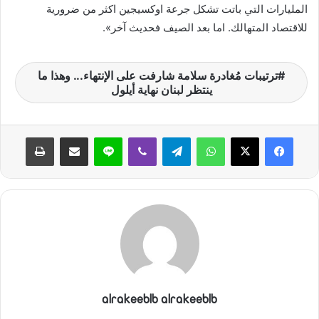
المليارات التي باتت تشكل جرعة اوكسيجين اكثر من ضرورية
للاقتصاد المتهالك. اما بعد الصيف فحديث آخر».
ترتيبات مُغادرة سلامة شارفت على الإنتهاء... وهذا ما
ينتظر لبنان نهاية أيلول
واتساب
تيلقرام
ڤايبر
لاين
مشاركة عبر البريد
طباعة
alrakeeblb alrakeeblb