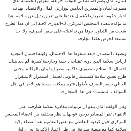
لبنان، الذي يضمّ إضافةً إلى النواب الأربعة، مفوض الحكومة لدى
مصرف لبنان والمديرين العامين لوزارتي المال والاقتصاد، بهدف
اجبار حكومة تصريف الاعمال عندها على تعيين بديل عن سلامة. هذا
ما تؤكده مصاد المجلس المركزي لـ»الديار»، لافتة الى ان هذا الطرح
سُحب من التداول خوفا من تداعياته على سعر الصرف، ولا احد
مستعد لخوض هكذا مجازفة.
وتضيف المصادر: «بعد سقوط هذا الاحتمال، وقبله احتمال التجديد
لرياض سلامة الذي دونه عقبات داخلية وخارجية كبيرة، لم يعد هناك
احتمال الا استلام منصوري حاكمية مصرف لبنان بالوكالة. وحتى
طرح تعيين سلامة كمستشار قانوني لضمان استمرار الاستقرار
الحالي بسعر الصرف لأطول فترة ممكنة، سقط هو الآخر في ظل
المواقف المتشددة في هذا المجال».
وفي الوقت الذي يبدو ان ترتيبات مغادرة سلامة شارفت على
الانتهاء، تقر المصادر بوجود «وجهات نظر مختلفة بين اعضاء المجلس
المركزي حول كيفية التعاطي مع بعض التعاميم بعد انقضاء ولاية
سلامة كما مع منصة صيرفة، في ظل اعتبار الاكثرية انه آن اوان