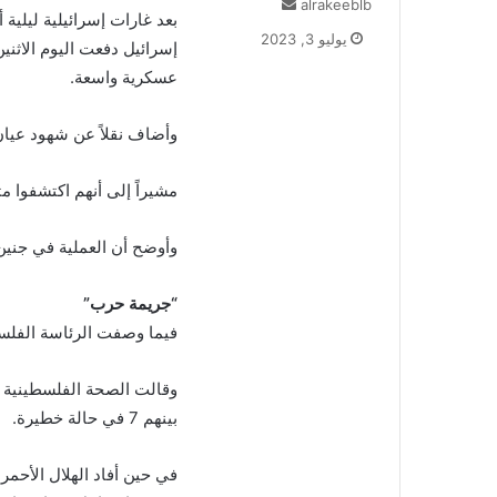
alrakeeblb
أ
ر
يوليو 3, 2023
إسرائيل دفعت اليوم الاثني
س
ل
عسكرية واسعة.
ب
ر
وأضاف نقلاً عن شهود عيان
ي
د
مشيراً إلى أنهم اكتشفوا 
ا
إ
ل
وأوضح أن العملية في جني
ك
ت
“جريمة حرب”
ر
و
فيما وصفت الرئاسة الفلسط
ن
ي
ا
بينهم 7 في حالة خطيرة.
في حين أفاد الهلال الأحم