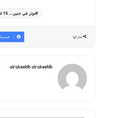
توتر في جنين... 15 غارة إسرائيلية تستهدف المدينة ومخيمها
فيسبوك
شاركها
alrakeeblb alrakeeblb