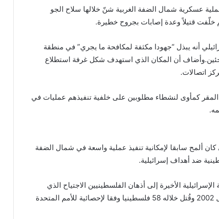
ملية عسكرية شمال الضفة الغربية شنّ خلالها سلاح الجو
لّفت قتيلاً وعدة إصابات بجروح خطيرة.
يلي أنه يبذل “جهودا مكثفة لمكافحة ما يجري” في منطقة
لاجئين.وأضاف أن المكان الذي استهدف شكل غرفة استطلاع
كز اتصالات.
 المقر كمأوى لنشطاء مطلوبين على خلفية تنفيذهم عمليات في
ه.
 كان ألمح سابقا لإمكانية تنفيذ عملية واسعة في شمال الضفة
ينية ضد أهداف إسرائيلية.
الإسرائيلية الأخيرة إلى أذهان الفلسطينيين الاجتياح الذي
شهده مخيم جنين في أبريل 2002 وقُتل خلاله 58 فلسطينيا وفقا لإحصائية للأمم المتحدة