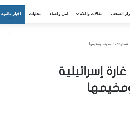
ار الصحف
مقالات واقلام
امن وقضاء
محليات
اخبار عالمية
توتر في جنين… 15 غارة إسرائيلية
مخيمها