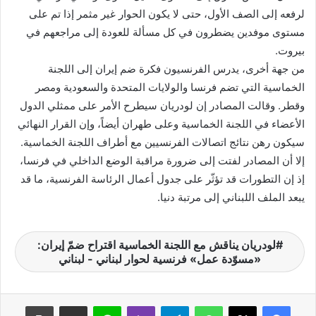
لرفعه إلى الصف الأول، حتى لا يكون الحوار غير مثمر إذا تم على
مستوى موفدين يضطرون في كل مسألة للعودة إلى مراجعهم في
بيروت.
من جهة أخرى، يدرس الفرنسيون فكرة ضم إيران إلى اللجنة
الخماسية التي تضم فرنسا والولايات المتحدة والسعودية ومصر
وقطر. وقالت المصادر إن لودريان سيطرح الأمر على ممثلي الدول
الأعضاء في اللجنة الخماسية وعلى طهران أيضاً، وإن القرار النهائي
سيكون رهن نتائج اتصالات الفرنسيين مع أطراف اللجنة الخماسية.
إلا أن المصادر لفتت إلى ضرورة مراقبة الوضع الداخلي في فرنسا،
إذ إن التطورات قد تؤثّر على جدول أعمال الرئاسة الفرنسية، ما قد
يبعد الملف اللبناني إلى مرتبة دنيا.
لودريان يناقش مع اللجنة الخماسية اقتراح ضمّ إيران:
«مسوّدة عمل» فرنسية لحوار لبناني - لبناني
واتساب
تيلقرام
ڤايبر
لاين
مشاركة عبر البريد
طباعة