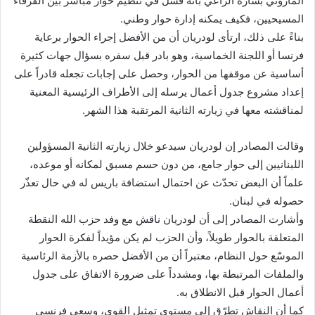
الماروني بشارة الراعي بأنه فشل في تنظيم حوار مباشر بين الفرقاء
المسيحيين، فكيف يمكنه إدارة حوار وطني.
بناءً على ذلك، ارتأى لودريان أن من الأفضل إجراء الحوار برعاية
فرنسا أو اللجنة الخماسية، وهو بادر قبل سفره بسؤال جهات كثيرة
أساسية عن موقفها من الحوار، وحصل على إجابات تجعله قادراً على
إعداد مشروع جدول أعمال يرسله إلى الأطراف الرئيسية المعنية
لمناقشته معها في زيارته الثانية المرتقبة هذا الشهر.
وقالت المصادر إن لودريان سيدعو خلال زيارته الثانية المسؤولين
اللبنانيين إلى حوار جامع، من دون حسم مسبق لمكانه أو موعده،
علماً أن البعض تحدّث عن احتمال استضافة باريس له في حال تعذّر
حصوله في لبنان.
وأشارت المصادر إلى أن لودريان ناقش مع وفد حزب الله النقطة
المتعلقة بالحوار طويلاً، وأن الحزب لم يكن مؤيداً لفكرة الحوار
الموسّع حول النظام، معتبراً أن من الأفضل حصره بالأزمة الرئاسية
والملفات المرتبطة بها، ومشدداً على ضرورة الاتفاق على جدول
أعمال الحوار قبل الانطلاق به.
كما أن النقاش تطرّق إلى مستوى تمثيل القوى، وسعي فرنسي