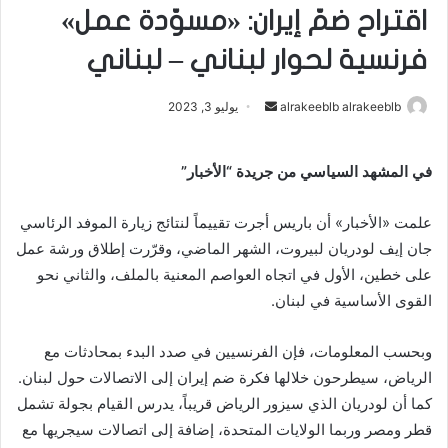
اقتراح ضمّ إيران: «مسوّدة عمل»
فرنسية لحوار لبناني – لبناني
alrakeeblb alrakeeblb
أ
يوليو 3, 2023
ر
س
في المشهد السياسي من جريدة “الأخبار”
ل
ب
علمت «الأخبار» أن باريس أجرت تقييماً لنتائج زيارة الموفد الرئاسي
ر
جان إيف لودريان لبيروت، الشهر الماضي، وقرّرت إطلاق ورشة عمل
ي
على خطين، الأول في اتجاه العواصم المعنية بالملف، والثاني نحو
د
القوى الأساسية في لبنان.
ا
إ
ل
وبحسب المعلومات، فإن الفرنسيين في صدد البدء بمحادثات مع
ك
الرياض، سيطرحون خلالها فكرة ضم إيران إلى الاتصالات حول لبنان.
ت
كما أن لودريان الذي سيزور الرياض قريباً، يدرس القيام بجولة تشمل
ر
قطر ومصر وربما الولايات المتحدة، إضافة إلى اتصالات سيجريها مع
و