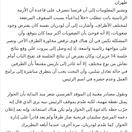
طهران.
ن
وتشير المعلومات إلى أن فرنسا تتصرف على قاعدة أن الأزمة
ي
الرئاسية باتت تتطلب «حلاً إبداعياً» بسبب السقوف المرتفعة
ا
لمختلف الأطراف. وأشارت إلى أن لودريان نفسه كان يفترض وجود
صعوبات، إلا أنه فوجئ بأن الصعوبات أكبر مما كان يتوقع، وأن
المشكلة تكمن في أن هناك قوى ترفض محاورة الطرف الآخر، وتصر
على مواجهة رئاسية واسعة، إذ إنه وصل إلى بيروت على وقع نتائج
جلسة 14 حزيران، وكان يفترض أن نتائج الجلسة قد تفتح الباب أمام
نقاش من نوع مختلف. إلا أنه غادر إلى باريس مقتنعاً بأن الطرفين
في حالة تعادل سلبي، وأن البحث يجب أن يتطرق مباشرة إلى برامج
العمل وعدم حصره في اسم الرئيس.
وتقول مصادر معنية إن الموفد الفرنسي شعر منذ البداية بأن الحوار
يمثل نقطة مهمة، لكنه صُدم بموقف الرئيس نبيه بري الذي قال إنه
جرّب حظه بالدعوة إلى الحوار ولم تكن هناك استجابة، وإنه بعد إعلان
دعمه المرشح سليمان فرنجية صار طرفاً ولم يعد قادراً على إدارة
الحوار. كما صُدم لودريان، مرة أخرى، عندما أبلغه البطريرك