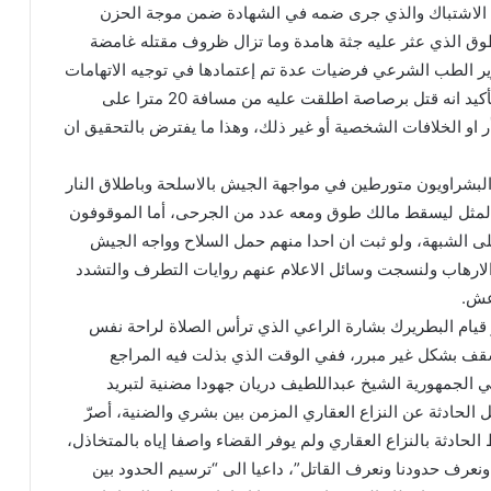
 الاشتباك والذي جرى ضمه في الشهادة ضمن موجة الحزن
وق الذي عثر عليه جثة هامدة وما تزال ظروف مقتله غامضة
 الطب الشرعي فرضيات عدة تم إعتمادها في توجيه الاتهامات
لا سيما فرضية القنص والتأكيد انه قتل برصاصة اطلقت عليه من مسافة 20 مترا على
أر او الخلافات الشخصية أو غير ذلك، وهذا ما يفترض بالتحقيق ان
البشراويون متورطين في مواجهة الجيش بالاسلحة وباطلاق النار
بالمثل ليسقط مالك طوق ومعه عدد من الجرحى، أما الموقوفون
لى الشبهة، ولو ثبت ان احدا منهم حمل السلاح وواجه الجيش
لارهاب ولنسجت وسائل الاعلام عنهم روايات التطرف والتشدد
اعش.
و قيام البطريرك بشارة الراعي الذي ترأس الصلاة لراحة نفس
قف بشكل غير مبرر، ففي الوقت الذي بذلت فيه المراجع
ي الجمهورية الشيخ عبداللطيف دريان جهودا مضنية لتبريد
ل الحادثة عن النزاع العقاري المزمن بين بشري والضنية، أصرّ
لحادثة بالنزاع العقاري ولم يوفر القضاء واصفا إياه بالمتخاذل،
ونعرف حدودنا ونعرف القاتل”، داعيا الى “ترسيم الحدود بين