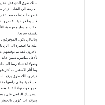
مالك طوق الذي قتل خلال
العارمة الى الشاب هيثم ط
خصوصا بعدما دحضت تقارير
الاكثر، ما يطرح فرضية الث
يكشفه سريعا.
وبالتالي يكون الموقوفون 
عليه ما اضطره الى الرد 
الآخرون فقد تم توقيفهم ع
لأدخل مباشرة ضمن خانة ا
وصولا للانتماء ربما الى د
وما أثار الاستغراب أكثر ه
هيثم ومالك طوق برفع الس
الاسلامية وعلى رأسها مفت
الاجواء واحتواء الفتنة وفص
البطريرك الراعي على ربط ا
ومؤكدا اننا “نؤمن بالجيش 