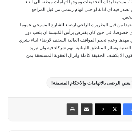
ة”، مستبقا بذلك التحقيقات وموجها اتهامات مبطنة الى ابناء
 تصدر فيه اي ادانة او حتى اتهام رسمي من قبل المراجع
شخص.
عيدا من قبل البطريرك الراعي ارضاء للشارع المسيحي عموما
شري خصوصا، في حين كان يفترض برأس الكنيسة ان يلعب دور
في مهدها وعدم تجيير المواقف العالية السقف لارضاء ابناء بشري
لضنية وسائر المناطق اللبنانية انهم شركاء فيه وان تبريد
ون الا بكشف الحقيقة كاملة وانزال العقوبة المستحقة بمن
يعني الرضى بالاتهامات والاحكام المسبقة!
مشاركة عبر البريد
طباعة
X