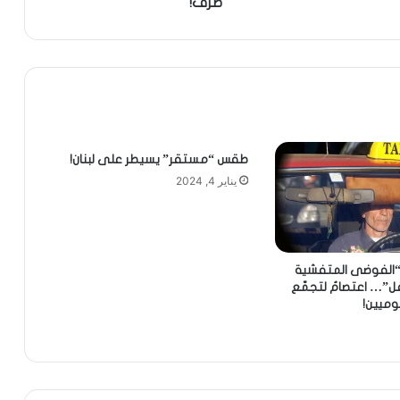
ظرف!
طقس “مستقر” يسيطر على لبنان!
يناير 4, 2024
 “الفوضى المتفشية
ل”… اعتصامٌ لتجمّع
وميين!