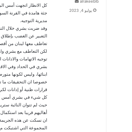
alrakeeblb
أ
كل الانظار اتجهت أمس الى
ر
يوليو 4, 2023
جثة هامدة في القرنة السود
س
ل
مديرية التوجيه.
ب
وقد ضربت بشري خلال التشي
ر
التعبير عن الغضب بإطلاق ا
ي
تعاطف معها لبنان من أقصا
د
ا
لكن التعاطف مع بشري واهل
إ
توجيه الاتهامات والادانا
ل
بشري في الحداد وفي الاق
ك
ابنائها، وليس لكونها متور
ت
خصوصا ان التحقيقات ما تز
ر
و
قرارات ظنية أو إدانات لكي
ن
كل شيء في بشري أمس أوحى
ي
حيث لم تتوان النائبة ستري
ا
أهاليهم قريبا بعد استكمال
ان نسكت عن هذه الجريمة ا
المجموعة التي اشتبكت مع