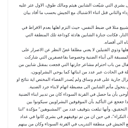
 بشري التي شيّعت الشابين هيثم ومالك طوق، الاول عثر عليه
اء والثاني قتل اثناء الاشتباك مع الجيش بحسب ما أفاد بيان
يع مثلا في ضبط النفس، حيث التزم اهلها بعدم الافراط في
لنار، فكانت جنازة الشابين هادئة كوداعة تلك المنطقة التي
ه الى أقصاه.
ها وذوي القتيلين لا يعني مطلقا غضّ النظر عن الاصرار على
ت المسبقة الى أبناء الضنية وخصوصا بقاعصفرين التي شاركت
فال من باب احترام مشاعر جارتها التي فجعت بمقتل شابين من
طة في الحادث عبر عدد من ابنائها كما يوحي البشراويون،
ال جارية على قدم وساق ولم يُصدر القضاء المختص اية نتائج او
 يتحول مأتم الشابين الى مضبطة اتهام لابناء جرد الضنية.
 بأن ما حصل في القرنة السوداء كان من تدبير ابناء الضنية
دا جعجع عن التأكيد بأن الموقوفين البشراويين سيكونوا بين
 التحقيق، وأنها تبلغت بتوقيف عدد من “المشبوهين” مؤكدة “اننا
لنكراء”، في حين ان من تم توقيفهم في بشري كانوا في عداد
 الجيش في منطقة التدريب في القرنة السوداء وكان من بينهم