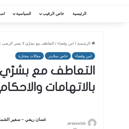
الرئيسية
خاص الرقيب
السياسية
اسر
الرئيسية
/
امن وقضاء
/
التعاطف مع بشرّي لا يعني الرضى با
امن وقضاء
خاص سلايدر
مقالات مختارة
التعاطف مع بشرّي 
بالاتهامات والاحكام
غسان ريفي – سفير الشما
alrakeeblb