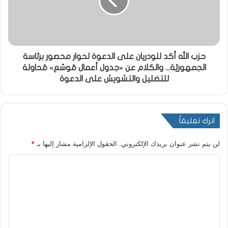
حزب الله أكد للودريان على الدعوة لحوار محصور برئاسة
الجمهوريّة... والكلام عن «جدول أعمال مُوسّع» مُحاولة
للتضليل والتشويش على الدعوة
اترك تعليقاً
لن يتم نشر عنوان بريدك الإلكتروني.
الحقول الإلزامية مشار إليها بـ
*
ا
ل
ت
ع
ل