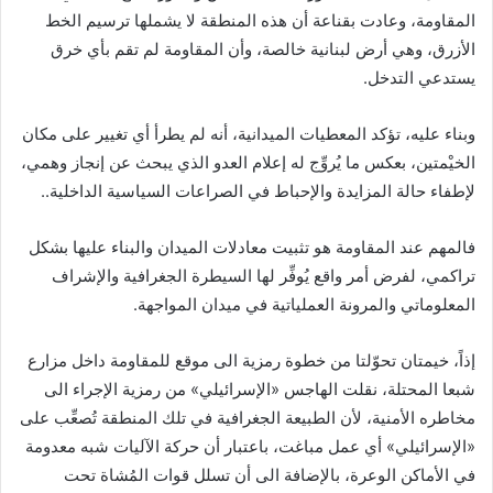
المقاومة، وعادت بقناعة أن هذه المنطقة لا يشملها ترسيم الخط
الأزرق، وهي أرض لبنانية خالصة، وأن المقاومة لم تقم بأي خرق
يستدعي التدخل.
وبناء عليه، تؤكد المعطيات الميدانية، أنه لم يطرأ أي تغيير على مكان
الخيْمتين، بعكس ما يُروِّج له إعلام العدو الذي يبحث عن إنجاز وهمي،
لإطفاء حالة المزايدة والإحباط في الصراعات السياسية الداخلية..
فالمهم عند المقاومة هو تثبيت معادلات الميدان والبناء عليها بشكل
تراكمي، لفرض أمر واقع يُوفِّر لها السيطرة الجغرافية والإشراف
المعلوماتي والمرونة العملياتية في ميدان المواجهة.
إذاً، خيمتان تحوّلتا من خطوة رمزية الى موقع للمقاومة داخل مزارع
شبعا المحتلة، نقلت الهاجس «الإسرائيلي» من رمزية الإجراء الى
مخاطره الأمنية، لأن الطبيعة الجغرافية في تلك المنطقة تُصعِّب على
«الإسرائيلي» أي عمل مباغت، باعتبار أن حركة الآليات شبه معدومة
في الأماكن الوعرة، بالإضافة الى أن تسلل قوات المُشاة تحت