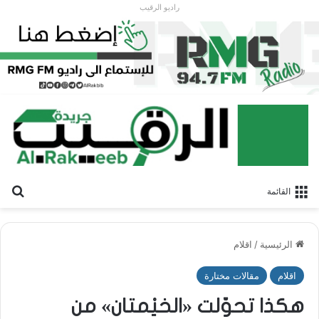
راديو الرقيب
بح
القائمة
الرئيسية
/
اقلام
اقلام
مقالات مختارة
هكذا تحوّلت «الخيْمتان» من