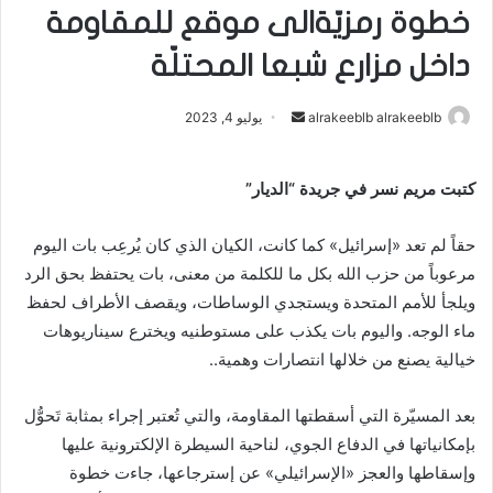
خطوة رمزيّةالى موقع للمقاومة
داخل مزارع شبعا المحتلّة
alrakeeblb alrakeeblb
أ
يوليو 4, 2023
ر
س
كتبت مريم نسر في جريدة “الديار”
ل
ب
حقاً لم تعد «إسرائيل» كما كانت، الكيان الذي كان يُرعِب بات اليوم
ر
مرعوباً من حزب الله بكل ما للكلمة من معنى، بات يحتفظ بحق الرد
ي
ويلجأ للأمم المتحدة ويستجدي الوساطات، ويقصف الأطراف لحفظ
د
ا
ماء الوجه. واليوم بات يكذب على مستوطنيه ويخترع سيناريوهات
إ
خيالية يصنع من خلالها انتصارات وهمية..
ل
ك
بعد المسيّرة التي أسقطتها المقاومة، والتي تُعتبر إجراء بمثابة تَحوُّل
ت
بإمكانياتها في الدفاع الجوي، لناحية السيطرة الإلكترونية عليها
ر
وإسقاطها والعجز «الإسرائيلي» عن إسترجاعها، جاءت خطوة
و