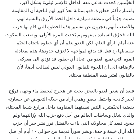
الخيْمتين كحدث تفاعَل معه الداخل «الإسرائيلي» بشكل أكبر،
ن
باعتباره أكثر خطورة، فهو بمثابة تحدٍّ كبير لهم لناحية أن المقاومة
ي
نصبت خِيَماً في منطقة سيادية داخل الخط الأزرق بالنسبة لهم،
ا
والأصعب أنهم يعجزون عن تفسير هذه الخطوة التي قام بها حزب
الله. فخرْق السيادة بمفهومهم يَحدث للمرة الأولى، ويصعب السكوت
عنه أمام الرأي العام، لكن العدو يعلم أن أي خطوة باتجاه الخِيَم
سيقابلها رد فعل قد يدفع لمواجهة لا تُعرَف حدودها، هذه بمعادلة
القوة التي تمنع العدو من اتخاذ أي خطوة قد تؤدي الى معركة،
بالإضافة الى أن اللجوء للقانون الدولي ليس لصالحه أيضاً، لأن
بالقانون تُعتبر هذه المنطقة محتلة.
فبعد أن شعر العدو بالعجز، بحث عن مَخرج ليحفظ ماء وجهه، فروّج
لخبر كاذب، واحتفل بنصرٍ وهمي أراد من خلاله التعويض عن خسارته
بقضية الخيْمتين، اللتين نصبتهما المقاومة داخل مزارع شبعا المحتلة،
والذي شغّل وساطات العالم من أجل دفع حزب الله لإزالتهما ولم
ينجح. فبعد كل محاولاته التي باءت بالفشل قرر نشر خبر أن حزب
الله أزال خيمة واحدة، ونشر صوراً قديمة من حوالي ١٠ أيام أي قبل