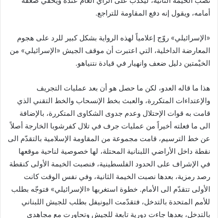
نصب الخيمة الثانية، ليكذب على الرأي العام عنده ويُخفي ضعفه
أمامه، ويقول إنه دفع المقاومة للتراجع.
«الإسرائيلي» روّج إعلامياً لهذه الرواية بشكل كبير للرد على هجوم
المعارضة الداخلية، التي اعتبرت أن موقف الجيش «الإسرائيلي» من
الخيْمتين دليل ضعف وانهيار في قيادة نتنياهو.
هذا ما قاله العدو، لكن ما حصل هو أن بعد عمليات التجريف
والإعتداءات المتكررة، والعبث بخط الإنسحاب والخط التقني الذي
قامت به قوات الإحتلال وعدم جدوى الشكاوى المتكررة، بالإضافة
الى ما فعلته أخيراً من عمليات جرف في تلال كفرشوبا الخارجة أصلاً
عن خط الترسيم، قامت مجموعة من المقاومة الإسلامية بالتقدّم الى
نقطة داخل الأراضي اللبنانية المحتلة، لها خصوصية لناحية موقعها
في الإشراف على الحدود الفلسطينية، فنصبت الخيمة الأولى كنقطة
رصد رمزية، بعدها نصبت الخيمة الثانية، وفي نفس الوقت كانت
الأولى تتقدّم الى الأمام. خطوة استغربها «الإسرائيلي» فتوجّه بطلب
للأمم المتحدة بالتدخل، فتقدّمت اليونيفل بطلب للجيش اللبناني
بالتدخل، بعدها جاءت دورية تابعة للجيش وتحاورت مع مجاهدي