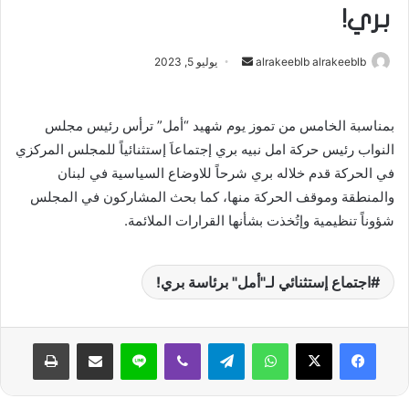
بري!
alrakeeblb alrakeeblb
أ
يوليو 5, 2023
ر
س
بمناسبة الخامس من تموز يوم شهيد “أمل” ترأس رئيس مجلس
ل
النواب رئيس حركة امل نبيه بري إجتماعاَ إستثنائياً للمجلس المركزي
ب
ر
في الحركة قدم خلاله بري شرحاً للاوضاع السياسية في لبنان
ي
والمنطقة وموقف الحركة منها، كما بحث المشاركون في المجلس
د
شؤوناً تنظيمية وإتُخذت بشأنها القرارات الملائمة.
ا
إ
اجتماع إستثنائي لـ"أمل" برئاسة بري!
ل
ك
ت
واتساب
تيلقرام
ڤايبر
لاين
مشاركة عبر البريد
طباعة
ر
و
ن