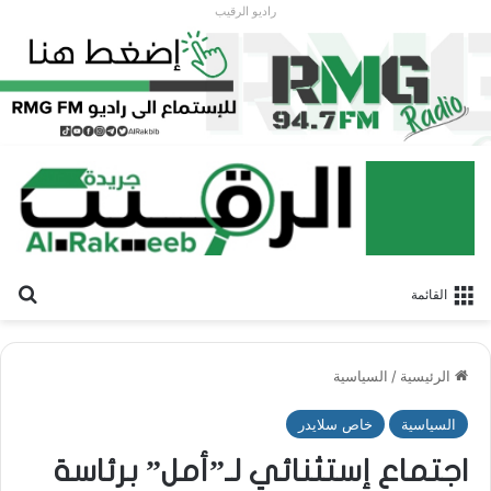
راديو الرقيب
بح
القائمة
الرئيسية
/
السياسية
السياسية
خاص سلايدر
اجتماع إستثنائي لـ”أمل” برئاسة