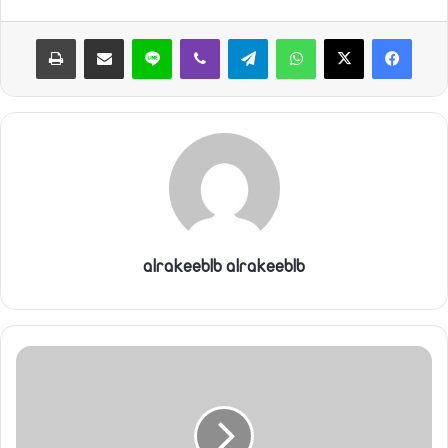
واتساب
تيلقرام
ڤايبر
لاين
مشاركة عبر البريد
طباعة
alrakeeblb alrakeeblb