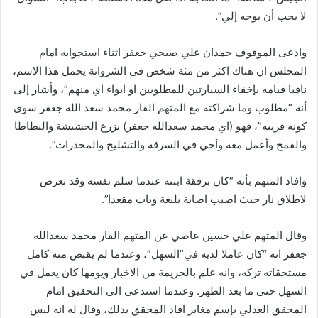
لا يجب أن يوجه إلي”.
وادعى الموقوف حمدان علي صبحي جعفر اثناء استجوابه امام
المجلس ان هناك اكثر من مئة شخص في الشروانة يحمل هذا الاسم،
نافيا قيامه بإخفاء السيارتين للمطلوبين او ايواء اي منهم”، وأشار إلى
أنه “مطلوب وما شراكته مع المتهم الفار محمد سعد الله جعفر سوى
كونه قريبه”، فهو (اي محمد سعدالله جعفر) يزرع الحشيشة والبطاطا
والقمح وأعمل معه وأخي في السرقة والتشليح والمخدرات”.
وافاد المتهم بأنه “كان برفقة ابنته عندما سلم نفسه وقد تعرض
لاطلاق نار حيث اصيب اصابة بليغة وبات مقعدا”.
وقال المتهم علي حسين عاصي عن المتهم الفار محمد سعدالله
جعفر انه “كان عاملا لديه في”السهل”، وعندما لم يقبض منه كامل
مستحقاته تركه، وانه علم بالجريمة من الاخبار ويومها كان يعمل في
السهل حتى ما بعد الظهر. وعندما استدعي الى التحقيق امام
المحقق العدلي بإسم مغاير افاد المحقق بذلك، وقال له انه ليس