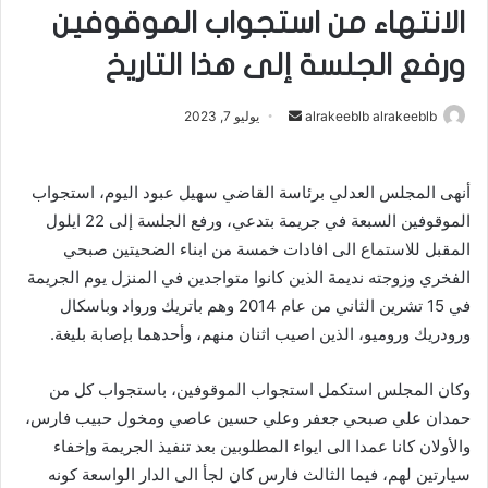
الانتهاء من استجواب الموقوفين
ورفع الجلسة إلى هذا التاريخ
alrakeeblb alrakeeblb
أ
يوليو 7, 2023
ر
س
أنهى المجلس العدلي برئاسة القاضي سهيل عبود اليوم، استجواب
ل
الموقوفين السبعة في جريمة بتدعي، ورفع الجلسة إلى 22 ايلول
ب
ر
المقبل للاستماع الى افادات خمسة من ابناء الضحيتين صبحي
ي
الفخري وزوجته نديمة الذين كانوا متواجدين في المنزل يوم الجريمة
د
في 15 تشرين الثاني من عام 2014 وهم باتريك ورواد وباسكال
ا
ورودريك وروميو، الذين اصيب اثنان منهم، وأحدهما بإصابة بليغة.
إ
ل
وكان المجلس استكمل استجواب الموقوفين، باستجواب كل من
ك
حمدان علي صبحي جعفر وعلي حسين عاصي ومخول حبيب فارس،
ت
والأولان كانا عمدا الى ايواء المطلوبين بعد تنفيذ الجريمة وإخفاء
ر
سيارتين لهم، فيما الثالث فارس كان لجأ الى الدار الواسعة كونه
و