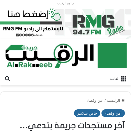
راديو الرقيب
بح
القائمة
الرئيسية
/
امن وقضاء
امن وقضاء
خاص سلايدر
آخر مستجدات جريمة بتدعي…