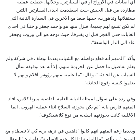
أي اصابات في الارواح او في السيارتين. وخلالها، حصلت عملية
مطاردة من قبل الجيش حيث اصطدمت احدى السيارتين اللتين
يستقلانها وتدهورت، حينها صعد مع الآخرين في السيارة الثانية التي
لم تكن تتسع لهم جميعا، فنزل منها هو واحمد جعفر واختبآ في احدى
الغابات حتى الفجر قبل ان يفترقا، حيث توجه هو الى بيروت وجعفر
عاد الى الدار الواسعة”.
وأكد “المتهم أنه قطع تواصله مع الشباب بعدما توظف في شركة ولم
يعلم تفاصيل ما حصل عن الجريمة منهم، إلا أنه بعد توقيفه سأل
الشباب عن الحادثة”، وقال: “ما علمته منهم رؤوس اقلام وانهم لا
يعلموا كيفية وقوع الحادثة”.
وفي رده على سؤال لممثلة النيابة العامة القاضية ميرنا كلاس، افاد
المتهم فارس بانه “لم يكن بحوزته السلاح اثناء عملية الهروب، انما
الاغلبية كانت بحوزتهم اسلحة من نوع كلاشينكوف”.
وبعدما زعم المتهم انهم كانوا “ذاهبين في نزهة برية كي لا نصطدم مع
الجيش”، سألته: “ما الحاجة اذا لكل هذه الاسلحة”، فأجاب: “السؤال