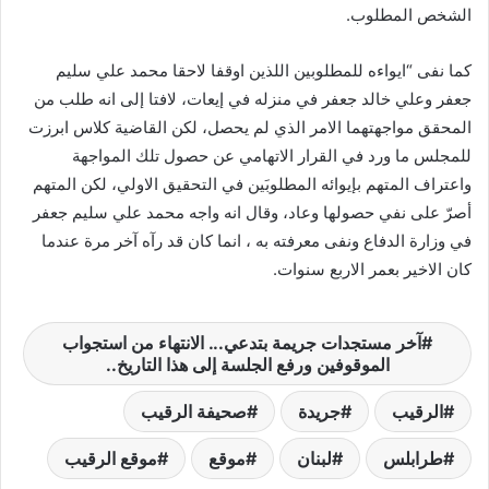
الشخص المطلوب.
كما نفى “ايواءه للمطلوبين اللذين اوقفا لاحقا محمد علي سليم
جعفر وعلي خالد جعفر في منزله في إيعات، لافتا إلى انه طلب من
المحقق مواجهتهما الامر الذي لم يحصل، لكن القاضية كلاس ابرزت
للمجلس ما ورد في القرار الاتهامي عن حصول تلك المواجهة
واعتراف المتهم بإيوائه المطلوبَين في التحقيق الاولي، لكن المتهم
أصرّ على نفي حصولها وعاد، وقال انه واجه محمد علي سليم جعفر
في وزارة الدفاع ونفى معرفته به ، انما كان قد رآه آخر مرة عندما
كان الاخير بعمر الاربع سنوات.
آخر مستجدات جريمة بتدعي... الانتهاء من استجواب
الموقوفين ورفع الجلسة إلى هذا التاريخ..
الرقيب
جريدة
صحيفة الرقيب
طرابلس
لبنان
موقع
موقع الرقيب