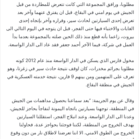
مطلوبا، ورافق المجموعة التي كانت تتعرض للمطاردة من قبل
ن
الجيش في يوم امني في البقاع، قبل ان يفترق عنهما وآخر بعد
ي
تعرض إحدى السيارتين لحادث سير، وفراره وآخر بإتجاه إحدى
ا
الغابات والاختباء فيها حتى الفجر، قبل ان يتوجه في اليوم التالي الى
بيروت، زاعما بأنه قطع منذ ذلك الحين صلته بالمجموعة بعدما بدأ
العمل في شركة، فيما الآخر أحمد جعفر فقد عاد الى الدار الواسعة.
مخول فارس الذي يسكن في الدار الواسعة منذ عام 2012 كونه
مطلوبا بجرائم مخدرات، كان اوقف نتيجة حادث سير في زغرتا، وهو
تعرف على المتهمين ومن بينهم 9 فارين، نتيجة خدمته العسكرية في
الجيش في منطقة البقاع.
وقال عن يوم الجريمة: “بعد سماعنا بحصول مداهمات من الجيش
في المنطقة، توجهنا بسيارتين باتجاه اليمونة لنفاجأ بحاجز للجيش،
وعدنا الى الدار الواسعة. وعند انبلاج الفجر، استقللنا السيارتين
بهدف الخروج من المنطقة، لكننا فوجئنا بحواجز عدة، فحاولنا
الخروج من الطوق الامني، الا اننا تعرضنا لاطلاق نار من دون وقوع