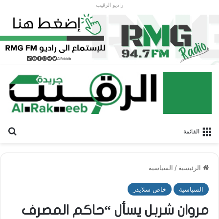
راديو الرقيب
بح
القائمة
الرئيسية
/
السياسية
السياسية
خاص سلايدر
مروان شربل يسأل “حاكم المصرف