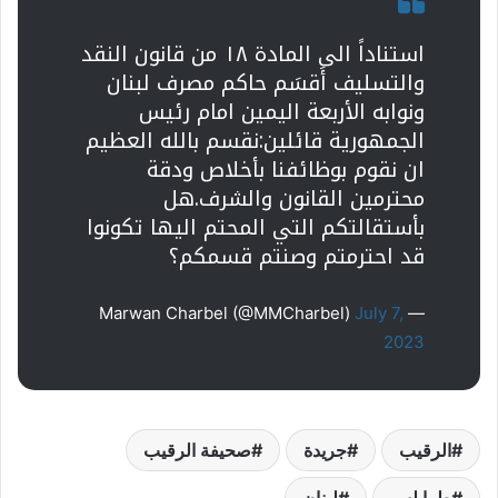
استناداً الى المادة ١٨ من قانون النقد
والتسليف أَقسَم حاكم مصرف لبنان
ونوابه الأربعة اليمين امام رئيس
الجمهورية قائلين:نقسم بالله العظيم
ان نقوم بوظائفنا بأخلاص ودقة
محترمين القانون والشرف.هل
بأستقالتكم التي المحتم اليها تكونوا
قد احترمتم وصنتم قسمكم؟
July 7,
— Marwan Charbel (@MMCharbel)
2023
الرقيب
جريدة
صحيفة الرقيب