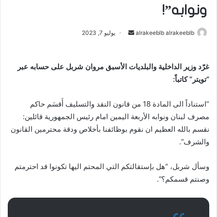
ونوابه”!
أرسل
alrakeeblb alrakeeblb
يوليو 7, 2023
بريدا
إلكترونيا
غرّد وزير الداخلية والبلديات الأسبق مروان شربل على حسابه عبر
“تويتر” كاتباً:
“استناداً الى المادة 18 من قانون النقد والتسليف أَقسَم حاكم
مصرف لبنان ونوابه الأربعة اليمين امام رئيس الجمهورية قائلين:
نقسم بالله العظيم ان نقوم بوظائفنا بأخلاص ودقة محترمين القانون
والشرف”.
وسأل شربل، “هل بإستقالتكم التي المحتم اليها تكونوا قد احترمتم
وصنتم قسمكم؟”.