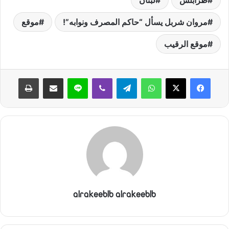
طرابلس
لبنان
مروان شربل يسأل “حاكم المصرف ونوابه”!
موقع
موقع الرقيب
واتساب
تيلقرام
ڤايبر
لاين
مشاركة عبر البريد
طباعة
alrakeeblb alrakeeblb