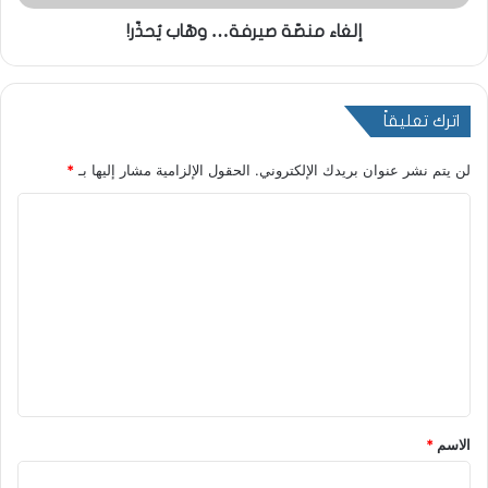
إلغاء منصّة صيرفة… وهّاب يُحذّر!
اترك تعليقاً
لن يتم نشر عنوان بريدك الإلكتروني.
الحقول الإلزامية مشار إليها بـ
*
ا
ل
ت
ع
ل
ي
ق
*
الاسم
*