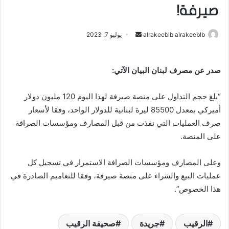
صيرفة!
alrakeeblb alrakeeblb
أ
يوليو 7, 2023
ر
س
صدر عن مصرف لبنان البيان الآتي:
ل
ب
“بلغ حجم التداول على منصة صيرفة لهذا اليوم 120 مليون دولار
ر
ي
أميركي بمعدل 85500 ليرة لبنانية للدولار الواحد، وفقا لأسعار
د
صرف العمليات التي نفذت من قبل المصارف ومؤسسات الصرافة
ا
على المنصة.
إ
ل
وعلى المصارف ومؤسسات الصرافة الاستمرار في تسجيل كل
ك
عمليات البيع والشراء على منصة صيرفة، وفقا للتعاميم الصادرة في
ت
هذا الخصوص”.
ر
و
ن
الرقيب
جريدة
صحيفة الرقيب