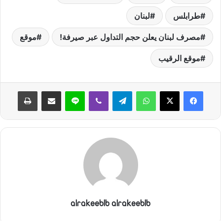
ي
ا
طرابلس
لبنان
مصرف لبنان يعلن حجم التداول عبر صيرفة!
موقع
موقع الرقيب
واتساب
تيلقرام
ڤايبر
لاين
مشاركة عبر البريد
طباعة
alrakeeblb alrakeeblb