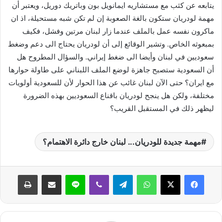
يتابعه عن كثب مع مستشاريه ايمانويل بون وباتريك دوريل، ويعتبر أن
مهمة لودريان ستكون بالغة الصعوبة إن لم تكن شبه مستحيلة، اذ ان
ماكرون نفسه عمل بالملف عندما زار لبنان مرتين وفشل، فكيف
بمبعوثه الخاص. وتشير الوقائع إلى أن لودريان يحتاج الى دعم وضغط
سعوديين في لبنان وأيضا الى ضغط إيراني. والسؤال المطروح هل
أن السعودية ستصبح جاهزة لوضع الملف اللبناني على طاولة حوارها
مع ايران؟ حتى الآن لبنان غائب عن هذا الحوار لأن للسعودية أولويات
مختلفة، ولكن هل ينجح لودريان باقناع السعوديين بهذه الضرورة
ليظهر ذلك في المستقبل القريب؟
مهمة جديدة للودريان... لبنان خارج دائرة الاهتمام؟
واتساب
تيلقرام
ڤايبر
لاين
مشاركة عبر البريد
طباعة