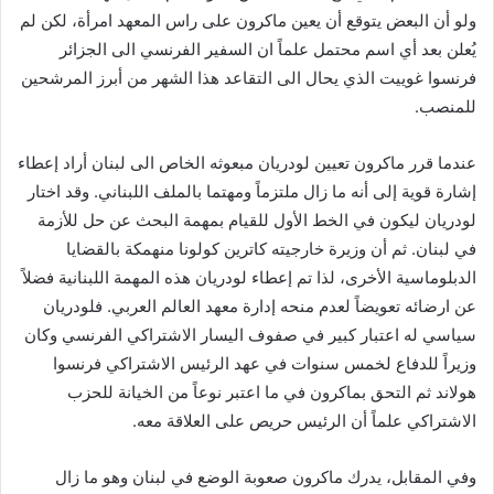
ولو أن البعض يتوقع أن يعين ماكرون على راس المعهد امرأة، لكن لم
يُعلن بعد أي اسم محتمل علماً ان السفير الفرنسي الى الجزائر
فرنسوا غوييت الذي يحال الى التقاعد هذا الشهر من أبرز المرشحين
للمنصب.
عندما قرر ماكرون تعيين لودريان مبعوثه الخاص الى لبنان أراد إعطاء
إشارة قوية إلى أنه ما زال ملتزماً ومهتما بالملف اللبناني. وقد اختار
لودريان ليكون في الخط الأول للقيام بمهمة البحث عن حل للأزمة
في لبنان. ثم أن وزيرة خارجيته كاترين كولونا منهمكة بالقضايا
الدبلوماسية الأخرى، لذا تم إعطاء لودريان هذه المهمة اللبنانية فضلاً
عن ارضائه تعويضاً لعدم منحه إدارة معهد العالم العربي. فلودريان
سياسي له اعتبار كبير في صفوف اليسار الاشتراكي الفرنسي وكان
وزيراً للدفاع لخمس سنوات في عهد الرئيس الاشتراكي فرنسوا
هولاند ثم التحق بماكرون في ما اعتبر نوعاً من الخيانة للحزب
الاشتراكي علماً أن الرئيس حريص على العلاقة معه.
وفي المقابل، يدرك ماكرون صعوبة الوضع في لبنان وهو ما زال