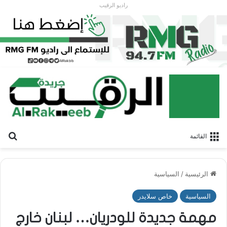
راديو الرقيب
بح
القائمة
الرئيسية
/
السياسية
السياسية
خاص سلايدر
مهمة جديدة للودريان… لبنان خارج