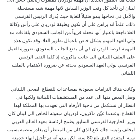
ي
لبنان لن تأخذ كل وقت الوزير السابق لانها مهمة شبه مستحيلة
ا
والأمل في نجاحها يبدو ضئيلاً للغاية حيث يُدرك الرئيس الفرنسي
ذلك، علماً انه يراهن على أن تكون وظيفة لودريان على رأس وكالة
العلا ناجعة باعتبار أنها تجعله قريباً من الجانب السعودي بلقاءات مع
ولي العهد المهتم بشكل خاص باعمال تطوير العلا. وقد تكون هذه
المهمة فرصة للودريان في أن يقنع الجانب السعودي بضرورة العمل
على الملف اللبناني الى جانب ماكرون، إذ كلما التقى الرئيس
الفرنسي بولي العهد السعودي يحدثه عن ضرورة الاهتمام بالملف
اللبناني.
وكانت هناك التزامات سعودية بمساعدات للقطاع الصحي اللبناني
وصل البعض منها الى عدد من المستشفيات اللبنانية ولكنها في
انتظار ان تستكمل من ناحية الأرقام التي تعهدت بها المملكة لهذا
القطاع. وعندما عيّن ماكرون، لودريان مبعوثه الخاص الى لبنان كان
وزير الخارجية الفرنسي السابق يطمح لرئاسة معهد العالم العربي
ليخلف رئيسه جاك لانغ الذي كان من المنتظر أن يغادر منصبه بسبب
سنه المتقدم الذي بلغ 80 سنة. لكن يبدو أنه تم تأجيل انهاء خدمته