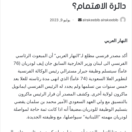
دائرة الاهتمام؟
alrakeeblb alrakeeblb
أ
يوليو 9, 2023
ر
س
النهار العربي
ل
ب
أكد مصدر فرنسي مطلع لـ”النهار العربي” أن المبعوث الرئاسي
ر
ي
الفرنسي الى لبنان وزير الخارجية السابق جان إيف لودريان (76
د
عاماً) سيتسلم وظيفة جيرار مسترالي رئيس الوكالة الفرنسية
ا
لتطوير العلا السعودية (74 عاماً) الذي انهى مدة رئاسته للعلا بعد
إ
خمس سنوات من تسلمها ولم يجدد له الرئيس الفرنسي ايمانويل
ل
ماكرون لولاية أخرى. وكشف المصدر أن قرار الرئيس ماكرون
ك
بالتنسيق مع ولي العهد السعودي الأمير محمد بن سلمان يقضي
ت
بتسليم الوظيفة للودريان،مضيفاً أنه اذا كانت ثمة حاجة لمواصلة
ر
لودريان مهمته “اللبنانية” سيواصلها، مع وظيفته الجديدة.
و
ن
يثبت هذا التطور الجديد أن مهمة لودريان كمبعوث رئاسي خاص الى