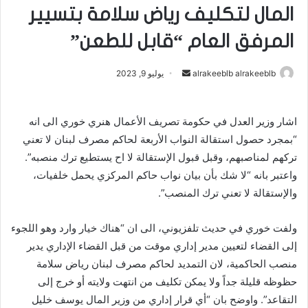
المال لتكليف رياض سلامة بتسيير
المرفق العام “قابل للطعن”
alrakeeblb alrakeeblb
أ
يوليو 9, 2023
ر
س
اشار وزير العدل في حكومة تصريف الأعمال هنري خوري الى انه
ل
“بمجرد حصول استقالة النواب الأربعة لحاكم مصرف لبنان لا تعني
ب
ر
تركهم لمناصبهم، وقبل قبول الإستقالة لا اح يستطيع ترك منصبه”.
ي
واعتبر بانه “لا شك بأن بيان نواب حاكم المركزي يحمل خلفيات،
د
والإستقالة لا تعني ترك المنصب”.
ا
إ
ولفت خوري في حديث تلفزيوني، الى ان “هناك خيار وارد وهو اللجوء
ل
إلى القضاء لتعيين مدير إداري موقت من قبل القضاء الإداري يدير
ك
منصب الحاكمية، لان التمديد لحاكم مصرف لبنان رياض سلامة
ت
حظوظه قليلة جداً ولا يمكن تكليف من انتهت ولايته أو خرج إلى
ر
التقاعد”. واوضح بان “أي قرار إداري من وزير المال يوسف خليل
و