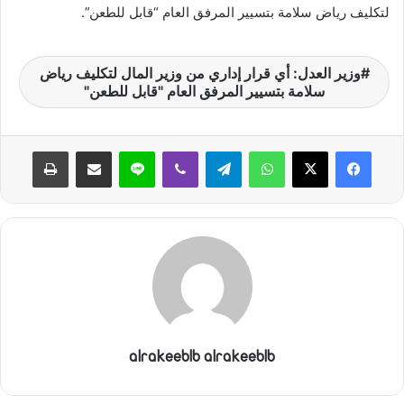
لتكليف رياض سلامة بتسيير المرفق العام “قابل للطعن”.
ن
ي
ا
وزير العدل: أي قرار إداري من وزير المال لتكليف رياض
سلامة بتسيير المرفق العام "قابل للطعن"
واتساب
تيلقرام
ڤايبر
لاين
مشاركة عبر البريد
طباعة
alrakeeblb alrakeeblb