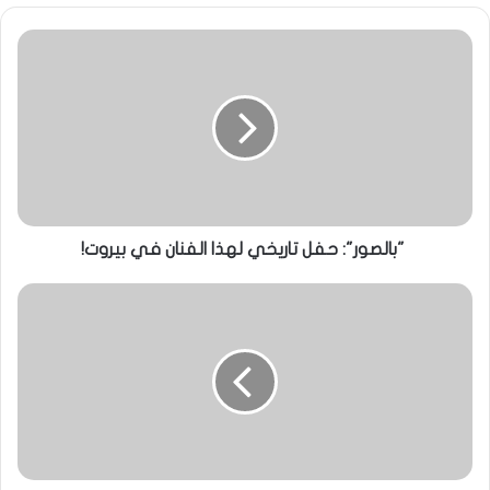
"بالصور": حفل تاريخي لهذا الفنان في بيروت!