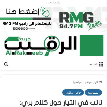
راديو الرقيب
بح
القائمة
الرئيسية
/
السياسية
السياسية
خاص سلايدر
نائب في التيار حول كلام بري: