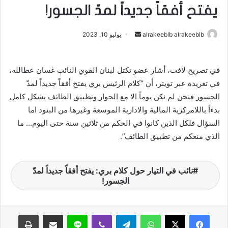
يفتح أفقاً جديداً لمدّ الجسور!
alrakeeblb alrakeeblb
أ
يوليو 10, 2023
ر
س
في تصريح لافت، أشار عضو تكتل لبنان القوي النائب غسان عطالله،
ل
في تغريدة عبر تويتر، أن “كلام الرئيس بري يفتح أفقاً جديداً لمدّ
ب
ر
الجسور فنحن لم نكن يوماً الا مع الحوار وتطبيق الطائف بشكل كامل
ي
بدءاً باللامركزية المالية والادارية الموسعة وغيرها من البنود اما
د
السؤال فلكل الذين كانوا في الحكم من ثلاثين سنة حتى اليوم… ما
ا
الذي منعكم من تطبيق الطائف”.
إ
ل
ك
نائب في التيار حول كلام بري: يفتح أفقاً جديداً لمدّ
الجسور!
ت
ر
و
واتساب
تيلقرام
ڤايبر
لاين
مشاركة عبر البريد
طباعة
ن