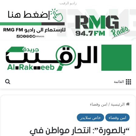
راديو الرقيب
بح
القائمة
الرئيسية
/
امن وقضاء
امن وقضاء
خاص سلايدر
“بالصورة”: انتحار مواطن في