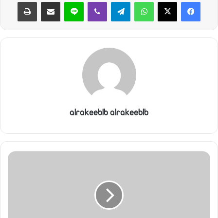
واتساب
تيلقرام
ڤايبر
لاين
مشاركة عبر البريد
طباعة
alrakeeblb alrakeeblb