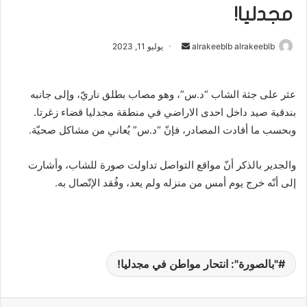
مجدليا!
أرسل
alrakeeblb alrakeeblb
يوليو 11, 2023
بريدا
إلكترونيا
عثر على جثة الشاب “د.س”، وهو مصاب بطلق ناريّ، وإلى جانبه
بندقية صيد داخل احدى الاراضي في منطقة مجدليا قضاء زغرتا.
وبحسب ما أفادت المصادر، فإنّ “د.س” يُعاني من مشاكل صحيّة.
والجدير بالذكر أنّ مواقع التواصل تداولت صورة للشاب، وأشارت
إلى أنّه خرج يوم أمس من منزله ولم يعد، وفُقد الإتّصال به.
"بالصورة": انتحار مواطن في مجدليا!