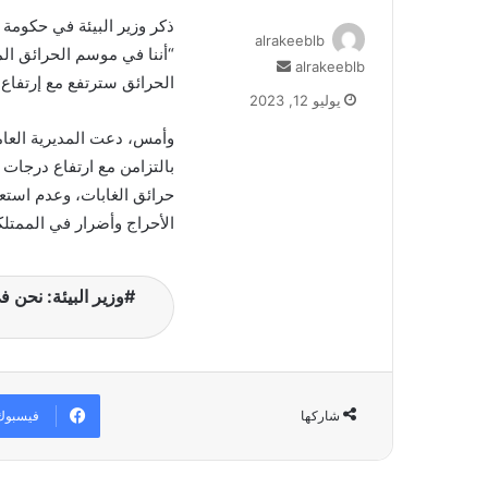
ذكر وزير البيئة في حكومة
alrakeeblb
“أننا في موسم الحرائق ال
alrakeeblb
أ
الحرائق سترتفع مع إرتفاع 
ر
يوليو 12, 2023
س
ل
وأمس، دعت المديرية العام
ب
بالتزامن مع ارتفاع درجات 
ر
حرائق الغابات، وعدم استع
ي
الأحراج وأضرار في الممتل
د
ا
إ
وزير البيئة: نحن 
ل
ك
ت
ر
و
ن
فيسبوك
شاركها
ي
ا