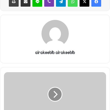
ن
ي
ا
alrakeeblb alrakeeblb