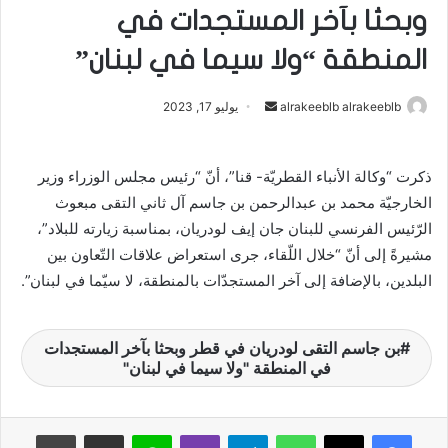
وبحثا بآخر المستجدات في
المنطقة “ولا سيما في لبنان”
alrakeeblb alrakeeblb
أ
يوليو 17, 2023
ر
س
ذكرت “وكالة الأنباء القطريّة- قنا”، أنّ “رئيس مجلس الوزراء وزير
ل
الخارجيّة محمد بن عبدالرحمن بن جاسم آل ثاني التقى مبعوث
ب
ر
الرّئيس الفرنسي للبنان جان إيف لودريان، بمناسبة زيارته للبلاد”،
ي
مشيرةً إلى أنّ “خلال اللّقاء، جرى استعراض علاقات التّعاون بين
د
البلدين، بالإضافة إلى آخر المستجدّات بالمنطقة، لا سيّما في لبنان”.
ا
إ
بن جاسم التقى لودريان في قطر وبحثا بآخر المستجدات
ل
في المنطقة "ولا سيما في لبنان"
ك
ت
ر
واتساب
تيلقرام
ڤايبر
لاين
مشاركة عبر البريد
طباعة
و