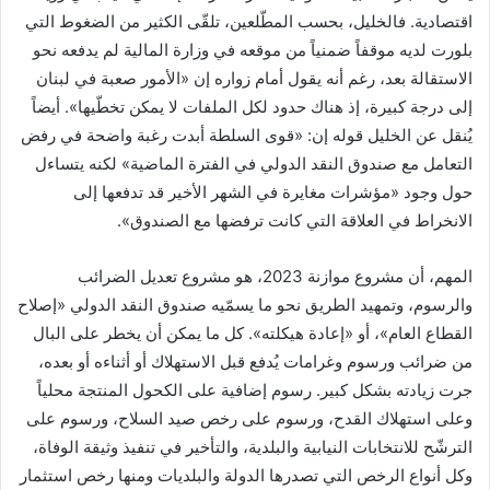
اقتصادية. فالخليل، بحسب المطّلعين، تلقّى الكثير من الضغوط التي
بلورت لديه موقفاً ضمنياً من موقعه في وزارة المالية لم يدفعه نحو
الاستقالة بعد، رغم أنه يقول أمام زواره إن «الأمور صعبة في لبنان
إلى درجة كبيرة، إذ هناك حدود لكل الملفات لا يمكن تخطّيها». أيضاً
يُنقل عن الخليل قوله إن: «قوى السلطة أبدت رغبة واضحة في رفض
التعامل مع صندوق النقد الدولي في الفترة الماضية» لكنه يتساءل
حول وجود «مؤشرات مغايرة في الشهر الأخير قد تدفعها إلى
الانخراط في العلاقة التي كانت ترفضها مع الصندوق».
المهم، أن مشروع موازنة 2023، هو مشروع تعديل الضرائب
والرسوم، وتمهيد الطريق نحو ما يسمّيه صندوق النقد الدولي «إصلاح
القطاع العام»، أو «إعادة هيكلته». كل ما يمكن أن يخطر على البال
من ضرائب ورسوم وغرامات يُدفع قبل الاستهلاك أو أثناءه أو بعده،
جرت زيادته بشكل كبير. رسوم إضافية على الكحول المنتجة محلياً
وعلى استهلاك القدح، ورسوم على رخص صيد السلاح، ورسوم على
الترشّح للانتخابات النيابية والبلدية، والتأخير في تنفيذ وثيقة الوفاة،
وكل أنواع الرخص التي تصدرها الدولة والبلديات ومنها رخص استثمار