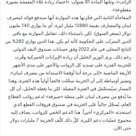
الراتب»، وتلتها المادة 81 بعنوان: «اعتماد زيادة غلاء المعيشة بصورة
مقطوعة».
المفاجأة الثانية التي فجّرتها هذه الموازنة أنها ستدفع فوائد لمصرف
لبنان والمصارف بقيمة 12880 مليار ليرة، أي ما يوازي 140 مليون
دولار (بسعر السوق). لكن باستثناء ذلك، تتعامل الموازنة مع باقي
الدين المترتّب على الحكومة كأنه لم يكن. هذا الدين يوازي 282% من
الناتج المحلي في عام 2022 وفق حسابات صندوق النقد الدولي.
رغم ذلك، يرى الوزير الخليل أن زيادة الإيرادات الجمركية وفّرت
للخزينة القدرة على تسديد كل الرواتب والأجور على مدى الأشهر
الأربعة الماضية «إلى درجة أننا أوقفنا الاستدانة من مصرف لبنان».
وتشير أوساطه إلى أن الخزينة سجّلت فائضاً أولياً هذه الفترة، وهذا
المسار سيُستكمل في الفترة المقبلة. لكن ما يغفله الخليل، أن كل
ما يُدفع من مصرف لبنان على منصّة «صيرفة» لدعم رواتب القطاع
العام، يُسجّل حالياً على الخزينة في صندوق فروقات القطع الذي
استحدثه «المركزي» أخيراً. هذا الدعم الخَفي للرواتب، يضاف إليه
مجموع عمليات دعم الليرة، كلّ ذلك كلّف الخزينة 7 مليارات دولار
حتى الآن.