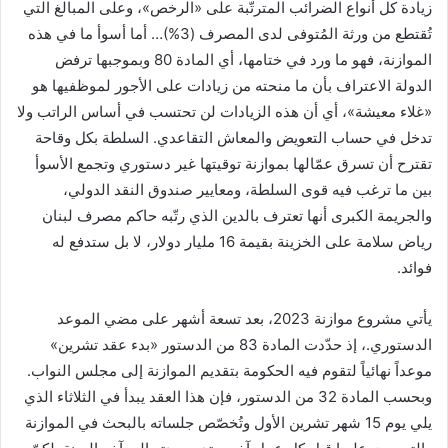
زيادة كل أنواع الضرائب المترتّبة على «الرخص»، وعلى المبالغ التي
تُقتطع من ورثة المُتوفى لدى المصرف (3%)… أما أسوأ ما في هذه
الموازنة، فهو ما ورد في ختامها، أي المادة 80 وبموجبها ترفض
الدولة الاعتراف بأن ما منحته من زيادات على الأجور لموظفيها هو
«غلاء معيشة»، أي أن هذه الزيادات لن تحتسب في أساس الراتب ولا
تدخل في حساب التعويض والمعاش التقاعدي. السلطة بكل وقاحة
تقترح أن تسرق عمّالها بموازنة توقيتها غير دستوري وتجمع الأسوأ
بين ما ترغب فيه قوى السلطة، ومعايير صندوق النقد الدولي،
والجريمة الكبرى أنها تعترف بالدين الذي رتّبه حاكم مصرف لبنان
رياض سلامة على الخزينة بقيمة 16 مليار دولار، لا بل ستدفع له
فوائد.
يأتي مشروع موازنة 2023، بعد تسعة أشهر على مضي الموعد
الدستوري.، إذ حدّدت المادة 83 من الدستور «بدء عقد تشرين»
موعداً نهائياً لتقوم فيه الحكومة بتقديم الموازنة إلى مجلس النواب.
وبحسب المادة 32 من الدستور، فإن هذا العقد يبدأ في الثلاثاء الذي
يلي يوم 15 شهر تشرين الأول وتُخصّص جلساته بالبحث في الموازنة