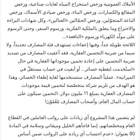
الأملاك العمومية ورخص استخراج المياه لغايات صناعية، ورخص
المقالع والكسارات، ورخص البناء، ورخص صيادي الأسماك، ورخص
الباعة المتجوّلين، ورخص الحمّالين «العتالين»، وكل شهادات البراءة
والاختراع وما يتعلق بالملكية الفكرية، ورسوم السفر، وحتى الرسوم
على مولّد الكهرباء ورسوم «النافعة»…
اللائحة طويلة جداً، وفيها إعفاءات تستهدف فئة المصارف تحديداً، ولا
سيما من ضريبة التحسين العقارية. فقد أعفيت المصارف من تسديد
ضريبة التحسين على إعادة تخمين موجوداتها العقارية في حال
«استُخدمت لتغطية خسائر… أو أبقيت في حساب مستقلّ في
الميزانية». عملياً المصارف ستستخدمها لغاية إطفاء الخسائر، وهذا
هو الهدف من تلزيم شركة متخصّصة لتخمين قيمة موجودات
المصارف العقارية بمبلغ 11 مليون دولار. التخمين سيكون على
حساب المال العام، وأصحاب المصارف مُعْفَوْنَ!
لم يتضمن هذا المشروع أي زيادات على رواتب العاملين في القطاع
العام ومخصّصاتهم، إنما فاجأهم الخليل وميقاتي وسلامة في المادة
80 بعنوان: «عدم احتساب أي زيادة على الرواتب ضمن أساس