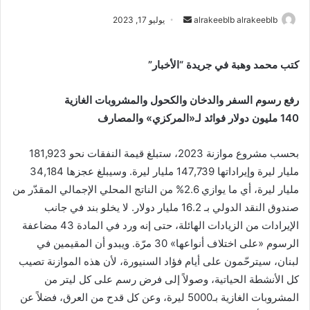
alrakeeblb alrakeeblb
أ
يوليو 17, 2023
ر
س
كتب محمد وهبة في جريدة “الأخبار”
ل
ب
رفع رسوم السفر والدخان والكحول والمشروبات الغازية
ر
140 مليون دولار فوائد لـ«المركزي» والمصارف
ي
د
بحسب مشروع موازنة 2023، ستبلغ قيمة النفقات نحو 181,923
ا
إ
مليار ليرة وإيراداتها 147,739 مليار ليرة. وسيبلغ عجزها 34,184
ل
مليار ليرة، أي ما يوازي 2.6% من الناتج المحلي الإجمالي المقدّر من
ك
صندوق النقد الدولي بـ 16.2 مليار دولار. لا يخلو بند في جانب
ت
الإيرادات من الزيادات الهائلة، حتى إنه ورد في المادة 43 مضاعفة
ر
الرسوم «على اختلاف أنواعها» 30 مرّة. ويبدو أن المقيمين في
و
لبنان، سيترحّمون على أيام فؤاد السنيورة، لأن هذه الموازنة تصيب
ن
كل الأنشطة الحياتية، وصولاً إلى فرض رسم على كل ليتر من
ي
المشروبات الغازية بـ5000 ليرة، وعن كل قدح من العرق، فضلاً عن
ا