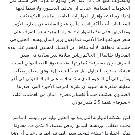
والتصويت عليها قبل كل عمل آخر، وتدوم مدته إلى آخر السنة. لكنّ
الحكومات المتعاقبة اعتادت أن تخالف الدستور، ولا سيما لجهة
إعداد ومناقشة وإقرار الموازنات العامة، إنما هذه المرّة تكتسب
المخالفات أبعاداً أكثر انسجاماً مع عجز السلطة عن مقاربة الأزمة
ومفاعيلها. ففي هذه الموازنة «محاولة لتوحيد سعر الصرف على
سعر صيرفة بالحدّ الأدنى» كما يقول وزير المال يوسف الخليل في
جلساته المغلقة. إلا أنه يتغافل عن الفشل المسبق المحتم على هذه
المحاولة طالما أن الحاكم رياض سلامة يدير تعدّدية في سعر
الصرف، وأن «صيرفة» كما رأتها بعثة صندوق النقد الدولي ليست
«منصّة مفتوحة للتداول» بل «باباً للتسجيل»، وفق مصادر مطّلعة.
وتشير إلى أن الهجوم الذي شنّه سلامة على البنك الدولي في آخر
مقابلة متلفزة له، سببه أن نشرة المرصد الأخيرة التي أصدرها
الصندوق تضمّنت حساباً لخسائر مصرف لبنان من العمليات على
«صيرفة» بقيمة 2.5 مليار دولار.
لكنّ مشكلة الموازنة التي يقدّمها الخليل نيابة عن رئيسه المباشر
نجيب ميقاتي، ورئيسه السابق رياض سلامة، لا تكمن في محاولة
يمكن اعتبارها «نبيلة» لتوحيد سعر الصرف، إنما في غياب أي رؤية