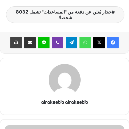
حجار يُعلن عن دفعة من "المساعدات" تشمل 8032
شخصا!
واتساب
تيلقرام
ڤايبر
لاين
مشاركة عبر البريد
طباعة
alrakeeblb alrakeeblb