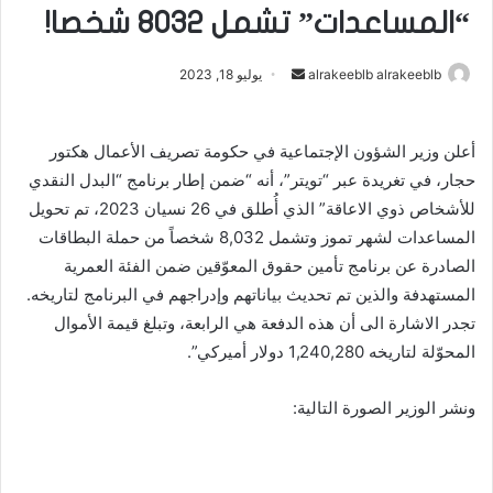
“المساعدات” تشمل 8032 شخصا!
أرسل
alrakeeblb alrakeeblb
يوليو 18, 2023
بريدا
إلكترونيا
أعلن وزير الشؤون الإجتماعية في حكومة تصريف الأعمال هكتور
حجار، في تغريدة عبر “تويتر”، أنه “ضمن إطار برنامج “البدل النقدي
للأشخاص ذوي الاعاقة” الذي أُطلق في 26 نسيان 2023، تم تحويل
المساعدات لشهر تموز وتشمل 8,032 شخصاً من حملة البطاقات
الصادرة عن برنامج تأمين حقوق المعوّقين ضمن الفئة العمرية
المستهدفة والذين تم تحديث بياناتهم وإدراجهم في البرنامج لتاريخه.
تجدر الاشارة الى أن هذه الدفعة هي الرابعة، وتبلغ قيمة الأموال
المحوّلة لتاريخه 1,240,280 دولار أميركي”.
ونشر الوزير الصورة التالية: