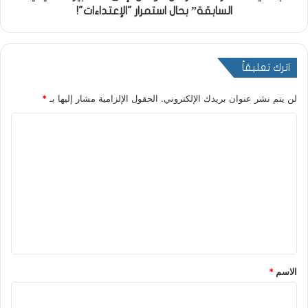
السابقة” بحال استمرار "الإعتداءات"!
اترك تعليقاً
لن يتم نشر عنوان بريدك الإلكتروني.
الحقول الإلزامية مشار إليها بـ
*
ا
ل
ت
ع
ل
ي
ق
*
الاسم
*