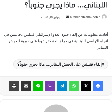
اللبناني… ماذا يجري جنوباً؟
alrakeeblb alrakeeblb
أ
يوليو 19, 2023
ر
س
أفادت معلومات عن إلقاء جنود العدو الإسرائيلي قنبلتين دخانيتين في
ل
اتجاه الاراضي اللبنانية في خراج بلدة كفرشوبا على دورية للجيش
ب
اللبناني.
ر
ي
د
إلقاء قنبلتين على الجيش اللبناني... ماذا يجري جنوباً؟
ا
إ
ل
واتساب
تيلقرام
ڤايبر
لاين
مشاركة عبر البريد
طباعة
ك
ت
ر
و
ن