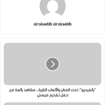
ي
ا
alrakeeblb alrakeeblb
"بالفيديو": تحت المطر والألعاب النارية... مشاهد رائعة من
حفل تقديم ميسي