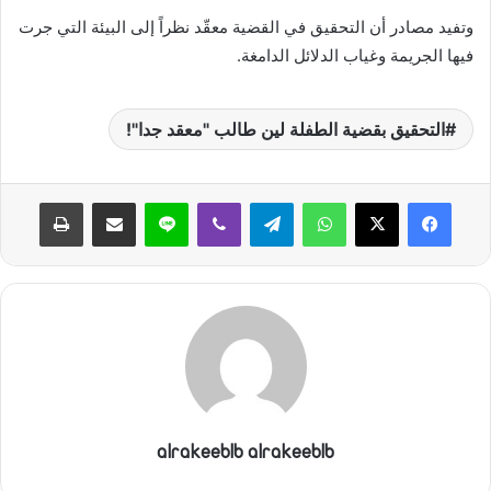
ي
وتفيد مصادر أن التحقيق في القضية معقّد نظراً إلى البيئة التي جرت
ا
فيها الجريمة وغياب الدلائل الدامغة.
التحقيق بقضية الطفلة لين طالب "معقد جدا"!
واتساب
تيلقرام
ڤايبر
لاين
مشاركة عبر البريد
طباعة
alrakeeblb alrakeeblb