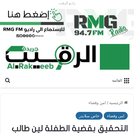
راديو الرقيب
بح
القائمة
الرئيسية
/
امن وقضاء
امن وقضاء
خاص سلايدر
التحقيق بقضية الطفلة لين طالب