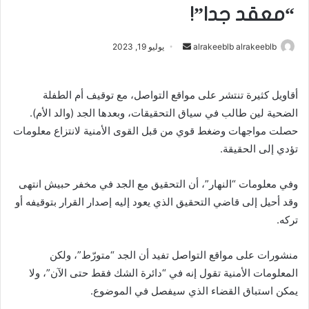
“معقد جدا”!
alrakeeblb alrakeeblb
أ
يوليو 19, 2023
ر
س
أقاويل كثيرة تنتشر على مواقع التواصل، مع توقيف أم الطفلة
ل
الضحية لين طالب في سياق التحقيقات، وبعدها الجد (والد الأم).
ب
ر
حصلت مواجهات وضغط قوي من قبل القوى الأمنية لانتزاع معلومات
ي
تؤدي إلى الحقيقة.
د
ا
وفي معلومات “النهار”، أن التحقيق مع الجد في مخفر حبيش انتهى
إ
وقد أحيل إلى قاضي التحقيق الذي يعود إليه إصدار القرار بتوقيفه أو
ل
تركه.
ك
ت
منشورات على مواقع التواصل تفيد أن الجد “متورّط”، ولكن
ر
المعلومات الأمنية تقول إنه في “دائرة الشك فقط حتى الآن”، ولا
و
يمكن استباق القضاء الذي سيفصل في الموضوع.
ن