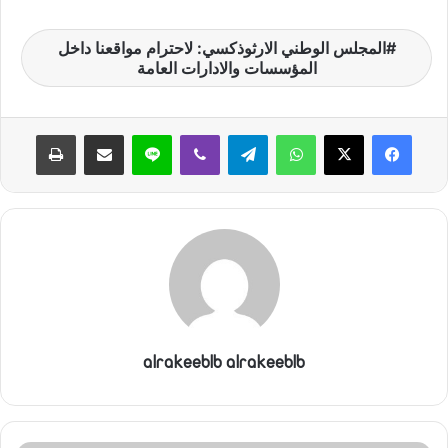
المجلس الوطني الارثوذكسي: لاحترام مواقعنا داخل
المؤسسات والادارات العامة
واتساب
تيلقرام
ڤايبر
لاين
مشاركة عبر البريد
طباعة
alrakeeblb alrakeeblb