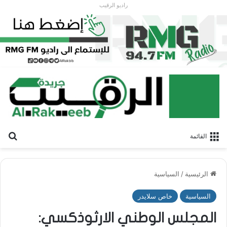
راديو الرقيب
بح
القائمة
الرئيسية
/
السياسية
السياسية
خاص سلايدر
المجلس الوطني الارثوذكسي: