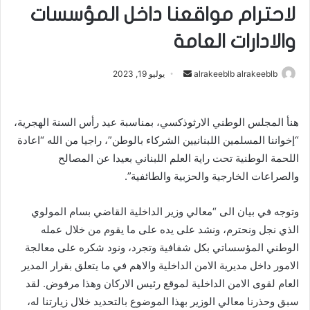
لاحترام مواقعنا داخل المؤسسات
والادارات العامة
alrakeeblb alrakeeblb
أ
يوليو 19, 2023
ر
س
هنأ المجلس الوطني الارثوذكسي، بمناسبة عيد رأس السنة الهجرية،
ل
“إخواننا المسلمين اللبنانيين الشركاء بالوطن”، راجيا من الله “اعادة
ب
ر
اللحمة الوطنية تحت راية العلم اللبناني بعيدا عن المصالح
ي
والصراعات الخارجية والحزبية والطائفية”.
د
ا
وتوجه في بيان الى “معالي وزير الداخلية القاضي بسام المولوي
إ
الذي نجل ونحترم، ونشد على يده على ما يقوم من خلال عمله
ل
الوطني المؤسساتي بكل شفافية وتجرد، ونود شكره على معالجة
ك
الامور داخل مديرية الامن الداخلية والاهم في ما يتعلق بقرار المدير
ت
العام لقوى الامن الداخلية لموقع رئيس الاركان وهذا مرفوض. لقد
ر
سبق وحذرنا معالي الوزير بهذا الموضوع بالتحديد خلال زيارتنا له،
و