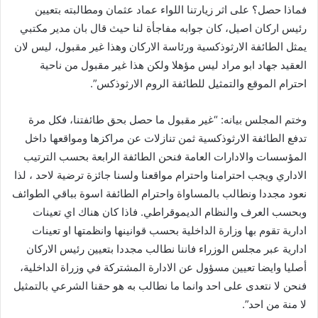
فماذا حصل؟ على اثر زيارتنا اللواء عماد عثمان ومطالبته بتعيين
ن
رئيس اركان اصيل، كان جوابه مفاجأة لنا حيث قال بان مدير مكتبي
ي
يمثل الطائفة الارثوذكسية ورئاسة الاركان وهذا غير مقبول، ليس لان
ا
العقيد جهاد ابو مراد ليس مؤهلا ولكن هذا غير مقبول من ناحية
احترام الموقع والتمثيل للطائفة الروم الارثوذكس”.
وختم المجلس بيانه: “غير مقبول ما حصل بحق طائفتنا، فكل مرة
تدفع الطائفة الارثوذكسية ثمن تنازلات عن مراكزها ومواقعها داخل
المؤسسات والادارات العامة فنحن الطائفة الرابعة بحسب الترتيب
الاداري ويجب احترامنا واحترام مواقعنا ولسنا جائزة ترضية لاحد ، لذا
نعود مجددا ونطالب بالمساواة واحترام الطائفة اسوة بباقي الطوائف
وبحسب العرف والنظام الديموقراطي. فاذا كان هناك اي تعينات
ادارية تقوم بها وزارة الداخلية بحسب قوانينها وانظمتها او تعينات
ادارية عبر مجلس الوزراء فاننا نطالب مجددا بتعيين رئيس الاركان
أصليا وايضا تعيين مسؤول عن الادارة المشتركة في وزراة الداخلية،
فنحن لا نتعدى على احد وانما ما نطالب به هو حقنا الشرعي بالتمثيل
لا منة من احد”.