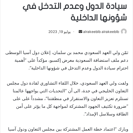
سيادة الدول وعدم التدخل في
شؤونها الداخلية
alrakeeblb alrakeeblb
أ
يوليو 19, 2023
ر
س
ثمّن ولي العهد السعودي محمد بن سلمان، إعلان دول آسيا الوسطى
ل
دعم ملف استضافة السعودية معرض إكسبو، مؤكداً على “أهمية
ب
ر
احترام سيادة الدول وعدم التدخل في شؤونها الداخلية”.
ي
د
ولفت ولي العهد السعودي، خلال اللقاء التشاوري لقادة دول مجلس
ا
التعاون الخليجي في جدة، الى أن “التحديات التي يواجهها عالمنا
إ
تستلزم تعزيز التعاون والاستقرار في منطقتنا”، مشدداً على على
ل
“ضرورة تكثيف الجهود المشتركة لمواجهة كل ما يؤثر على أمن
ك
الطاقة وسلاسل الإمداد”.
ت
ر
وبارك “اعتماد خطة العمل المشتركة بين مجلس التعاون ودول آسيا
و