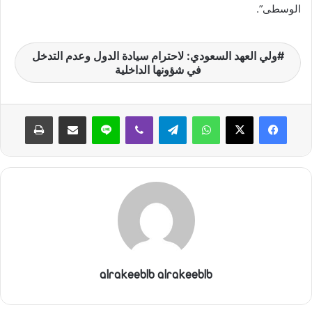
الوسطى”.
ن
ي
ا
ولي العهد السعودي: لاحترام سيادة الدول وعدم التدخل
في شؤونها الداخلية
واتساب
تيلقرام
ڤايبر
لاين
مشاركة عبر البريد
طباعة
alrakeeblb alrakeeblb