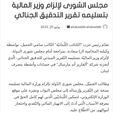
مجلس الشورى لإلزام وزير المالية
بتسليمه تقرير التدقيق الجنائي
أرسل
alrakeeblb alrakeeblb
يوليو 20, 2023
بريدا
إلكترونيا
تقدّم رئيس حزب “الكتائب اللّبنانيّة” النّائب سامي الجميل، بواسطة
وكيلته المحامية لارا سعادة، بمراجعة أمام مجلس شورى الدولة،
لإلزام وزير الماليّة بتسليمه التّقرير المبدئي للتدقيق الجنائي، الّذي
أنجزته شركة “ألفاريز أند مارسال” في حسابات وأنشطة مصرف
لبنان.
وطالب الجميّل، مجلس شورى الدّولة بإلزام وزارة المالية تسليمه
نسخة عن التّقرير وإرساله إلى مجلس النواب ونشره على موقع
الوزارة الإلكتروني، لتمكين اللّبنانيّين الّذين لهم كامل الحقّ في
معرفة الأسباب الّتي أدتّ إلى الانهيار المالي والنّقدي واحتجاز
أموالهم، من الاطّلاع عليه.