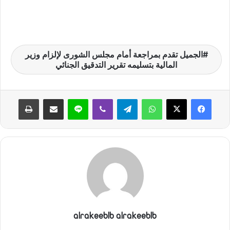
الجميل تقدم بمراجعة أمام مجلس الشورى لإلزام وزير
المالية بتسليمه تقرير التدقيق الجنائي
واتساب
تيلقرام
ڤايبر
لاين
مشاركة عبر البريد
طباعة
alrakeeblb alrakeeblb