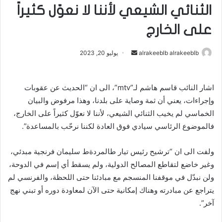
الثنائي الشيعي لأننا لا نعوّل كثيراً
على الخارج
alrakeeblb alrakeeblb
أ
يوليو 20, 2023
ر
س
اشار النائب قاسم هاشم لـ”mtv”، الى ان “الحديث عن عقوبات
ل
وإجراءات، يعني أن ثمة وصاية على بلدنا، وهذا مرفوض والبيان
ب
ر
الخماسي لم يخيب الثنائي الشيعي، لأننا لا نعوّل كثيراً على الخارج،
ي
فالموضوع الرئاسي سيادي فوق العادة لكننا نرحّب بالمساعدة”.
د
ا
ولفت الى ان “ترشيح رئيس تيار طالمردةط سليمان فرنجية مبدئي،
إ
وغير خاضع لتقاطع المصالح الدولية، ولم يسقط أي إسم في الدوحة،
ل
ولن نبدّل في موقفنا المنسجم مع مبادئنا حتى اللحظة، والفرنسي لم
ك
يتراجع عن مبادرته وهناك إمكانية حتى الآن لمعاودة دوره أو تبني نهج
ت
آخر”.
ر
و