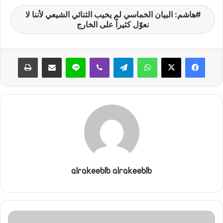
ن
هاشم: البيان الخماسي لم يخيب الثنائي الشيعي لأننا لا
ي
نعوّل كثيراً على الخارج
ا
واتساب
تيلقرام
ڤايبر
لاين
مشاركة عبر البريد
طباعة
alrakeeblb alrakeeblb