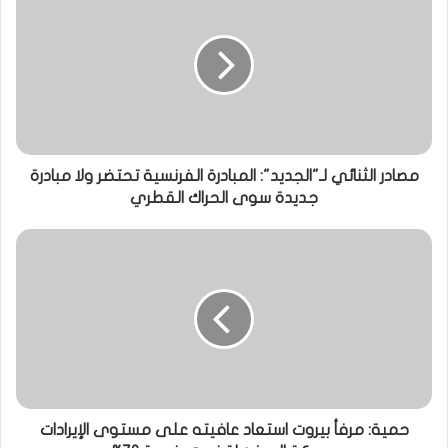
مصادر الثنائي لـ"الجديد": المبادرة الفرنسية تحتضر ولا مبادرة
جديدة سوى الحراك القطري
حمية: مرفأ بيروت استعاد عافيته على مستوى الإيرادات