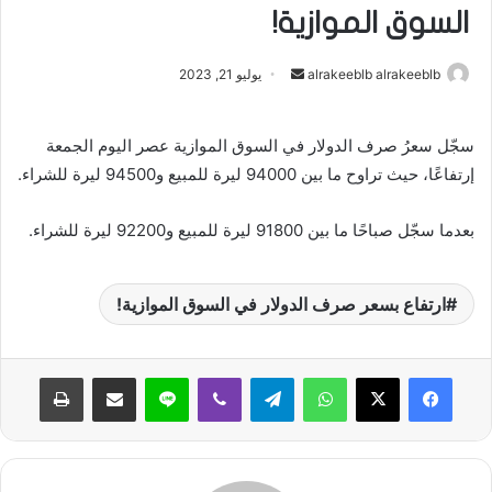
السوق الموازية!
alrakeeblb alrakeeblb
أ
يوليو 21, 2023
ر
س
سجّل سعرُ صرف الدولار في السوق الموازية عصر اليوم الجمعة
ل
إرتفاعًا، حيث تراوح ما بين 94000 ليرة للمبيع و94500 ليرة للشراء.
ب
ر
بعدما سجّل صباحًا ما بين 91800 ليرة للمبيع و92200 ليرة للشراء.
ي
د
ا
ارتفاع بسعر صرف الدولار في السوق الموازية!
إ
ل
ك
واتساب
تيلقرام
ڤايبر
لاين
مشاركة عبر البريد
طباعة
ت
ر
و
ن