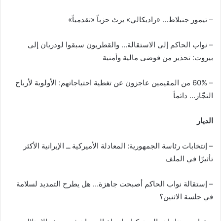
– تيمور جنبلاط… «راديكالي» يرث حزباً «تقدمياً»
– نواب الحاكم إلى الاستقالة… والقطريون سبقوا لودريان إلى
بيروت: تحذير من فوضى مالية وأمنية
– 60% من المقيمين عاجزون عن تغطية احتياجاتهم: الأولوية لأرباح
التجّار… دائماً
الديار
– إنتخابات رئاسة الجمهورية: المعادلة الأميركية ــ الإيرانية الأكثر
تأثيرًا في الملف
– إستقالة نواب الحاكم أصبحت جاهزة… هل يطرح التمديد لسلامة
في جلسة الاثنين؟