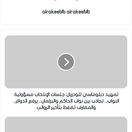
alrakeeblb alrakeeblb
تمهيد دبلوماسي للودريان: جلسات الإنتخاب مسؤولية
النواب... تجاذب بين نواب الحاكم والبرلمان... يرفع الدولار...
والمصارف تضغط بتأخير الرواتب