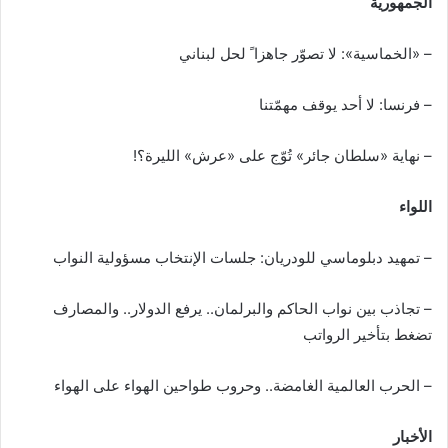
الجمهورية
– «الخماسية»: لا تصوّر جاهزا ً لحل لبناني
– فرنسا: لا أحد يوقف مهمّتنا
– نهاية «سلطان جائر» تُوّج على «عرش» الليرة؟!
اللواء
– تمهيد دبلوماسي للودريان: جلسات الإنتخاب مسؤولية النواب
– تجاذب بين نواب الحاكم والبرلمان.. يرفع الدولار.. والمصارف
تضغط بتأخير الرواتب
– الحرب العالمية الغامضة.. وحروب طواحين الهواء على الهواء
الأخبار