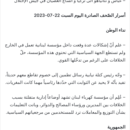
– عباس و نتانياهو الى تركيا و اتساع العصيان في جيش الإحتلال
أسرار الصّحف الصادرة اليوم السبت 22-07-2023
نداء الوطن
– علم أنّ إشكالات عدة وقعت داخل مؤسسة لبنانية تعمل في الخارج
ولم تستطع الجهة السياسية التي تحتوي هذه المؤسسة، حلّ
الخلافات على الرغم من تدخّلها القوي.
– وجّه رئيس كتلة نيابية رسائل تطمين إلى خصوم تقاطع معهم حديثاً،
تفيد بأنّه لا يحيد عن الثوابت التي حدّدها رئاسياً مهما كانت المغريات.
– عُلِم أن مؤسسة كهرباء لبنان تشهد أوضاعاً إدارية متفلتة بسبب
الخلافات بين المديرين ورؤساء المصالح والدوائر، وباتت التعليمات
بشأن التوزيع والمعاملات ترد للمستخدمين من مرجعياتهم السياسية.
الجمهورية