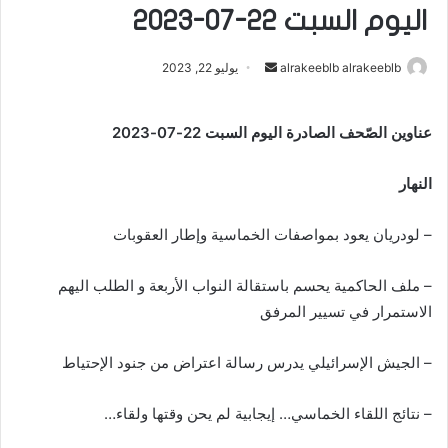
اليوم السبت 22-07-2023
alrakeeblb alrakeeblb
أ
يوليو 22, 2023
ر
س
عناوين الصّحف الصادرة اليوم السبت 22-07-2023
ل
ب
النهار
ر
ي
– لودريان يعود بمواصفات الخماسية وإطار العقوبات
د
ا
إ
– ملف الحاكمية يحسم باستقالة النواب الأربعة و الطلب اليهم
ل
الاستمرار في تسيير المرفق
ك
ت
– الجيش الإسرائيلي يدرس رسالة اعتراض من جنود الإحتياط
ر
و
– نتائج اللقاء الخماسي… إيجابية لم يحن وقتها ولقاء…
ن