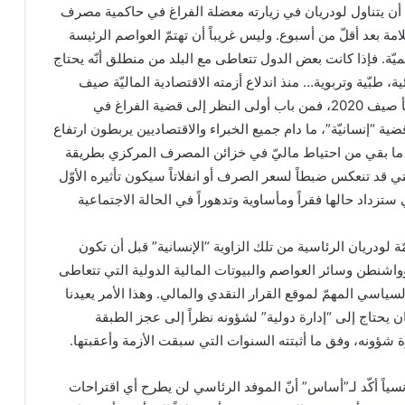
ع أن يتناول لودريان في زيارته معضلة الفراغ في حاكمية مصرف
لامة بعد أقلّ من أسبوع. وليس غريباً أن تهتمّ العواصم الرئيسة
كميّة. فإذا كانت بعض الدول تتعاطى مع البلد من منطلق أنّه يحتاج
، طبّية وتربوية… منذ اندلاع أزمته الاقتصادية الماليّة صيف
2019، ثمّ بعد انفجار المرفأ صيف 2020، فمن باب أولى النظر إلى قضية الفراغ في
ية “إنسانيّة”، ما دام جميع الخبراء والاقتصاديين يربطون ارتفاع
ا بقي من احتياط ماليّ في خزائن المصرف المركزي بطريقة
ي قد تنعكس ضبطاً لسعر الصرف أو انفلاتاً سيكون تأثيره الأوّل
تزداد حالها فقراً ومأساوية وتدهوراً في الحالة الاجتماعية
 لودريان الرئاسية من تلك الزاوية “الإنسانية” قبل أن تكون
شنطن وسائر العواصم والبيوتات المالية الدولية التي تتعاطى
السياسي المهمّ لموقع القرار النقدي والمالي. وهذا الأمر يعيدنا
نان يحتاج إلى “إدارة دولية” لشؤونه نظراً إلى عجز الطبقة
 شؤونه، وفق ما أثبتته السنوات التي سبقت الأزمة وأعقبتها.
فرنسياً أكّد لـ”أساس” أنّ الموفد الرئاسي لن يطرح أي اقتراحات