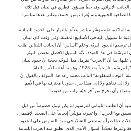
ع الجانب الإيراني. وقد حطّ مسؤول قطري في لبنان قبل ثلاثة
ا الضاحية الجنوبية ولم يُعرف بمن اجتمع، وغادر بعدها مباشرة
 الملبّدة، ثمّة مؤشّر مباشر يتعلّق بالتوتّر على الحدود اللبنانية
اقبة ما سيؤول إليه في الأسابيع المقبلة. وفي وقت كان لبنان
ترسيم الحدود البريّة، وعلم “أساس” أنّ الجانب اللبناني طلب
 التوسّط في هذا الصدد، لأنّه السبيل الأفضل لخفض التوتّر
ليها، بدا أنّ “الحزب” يفرمل هذا التوجّه بحجّة أنّ حدود لبنان
ليست بحاجة إلى ترسيم لأنّها مرسّمة تاريخياً منذ 1923، وهو ما أعلنه الأمين العامّ
ة “الوفاء للمقاومة” النائب محمد رعد هذا الموقف بالقول إنّ
 ولا إلى تفاهم ولا إلى مسّاحين، حدودنا معترف بها في الأمم
نصاع وأن تخرج من آخر حبّة تراب من حدودنا”.
ية أنّ الطلب اللبناني للترسيم لم يكن ليتمّ، خصوصاً من قبل
يق مع”الحزب”، واعتبرته مؤشّراً إيجابياً على الصعيد الإقليمي،
ؤلات عمّا طرأ واستدعى التشدّد في مبدأ التفاوض على الحدود.
 وغيرها مجدّداً السؤال الأبدي الذي انطلق منذ الحرب اللبنانية