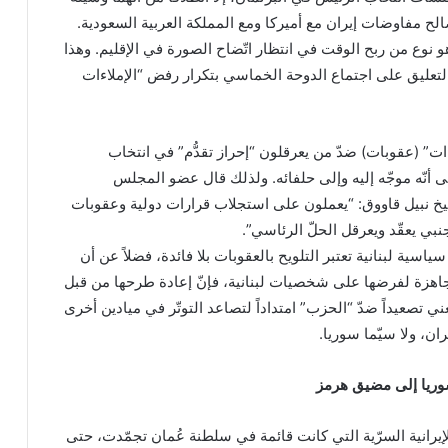
لح مفاوضات إيران مع أميركا ومع المملكة العربية السعودية.
هو نوع من ربح الوقت في انتظار اتّضاح الصورة في الإقليم. وهذا
لتعليق على اجتماع الدوحة الخماسي بتكرار رفض “الإملاءات
ت” (عقوبات) ضدّ من يعرقلون “إحراز تقدُّم” في انتخاب
 أنّه موجّه إليه وإلى حلفائه. ولذلك قال عضو المجلس
خ نبيل قاووق: “يعملون على استجلاب قرارات دولية وعقوبات
جنبي يعقّد ويعرقل الحلّ الرئاسي”.
اسية لبنانية تعتبر التلويح بالعقوبات بلا فائدة، فضلاً عن أن
اهزة لفرضها على شخصيات لبنانية، فإنّ إعادة طرحها من قبل
عني تصعيداً ضدّ “الحزب” امتداداً لتصاعد التوتّر في ميادين أخرى
ان، ولا سيّما سوريا.
سوريا إلى مضيق هرمز
إيرانية السرّية التي كانت قائمة في سلطنة عُمان تجمّدت، حتى