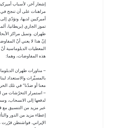
إشعار آخر، لأسباب أميركية
مراهنات على أن تنجح في ا
تموز الجاري (بريطانيا، ألما
طهران. وتميل مراكز الأبحاث
إنّ هذا لا يعني أنّ المفاوضات
المعطيات الدبلوماسية أنّ
هذه المفاوضات، وهما:
– مناورات طهران الدبلوما
بالمسيَّرات والاستعداد لب
معنا أو ضدّنا” في تلك الحر
– استمرار التحرّشات من ال
لدفعها إلى الانسحاب، وسط 
عبر مزيد من التنسيق مع قو
إعطاء مزيد من الدور والتأث
الإيراني. فواشنطن قرّرت م