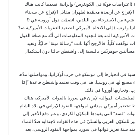
 (اعتراضات قويّة في الكونغرس) وإيرانية. فبعدما كانت هناك
لإفراج عن أرصدة مجمّدة لطهران مقابل الإفراج عن سجناء
أميركيين لديها، وتؤدّي إلى شيء من الاسترخاء بين البلدين، انضمّت دول أوروبية في 9
نيا وفرنسا) إلى الاتجاه الأميركي لتصعيد العقوبات الأميركية ضدّ
 الأميركية المتابعة لتجديد المفاوضات إلى أنّه مع صحّة القول
 توقّفت كلّياً، فالأرجح أنّها باتت “رسالة ميتة” حاليّاً. وتفيد
 مسألتين جوهريّتين بالنسبة إلى واشنطن حالتا دون استكمال
سية في انحيازها إلى موسكو في حرب أوكرانيا، ومواصلتها مدّها
ناء مصنع لها في روسيا. هذا في وقت تعتمد واشنطن قاعدة “إمّا
ب. وتجاريها أوروبا في ذلك.
ميليشيات الموالية لإيران في سوريا بالقوات الأميركية هناك
تحضير أميركي ميداني لمواجهة النفوذ الإيراني في بلاد الشام
ات “قسد” التي يقودها المكوّن الكردي، وعبر دفع الأخير إلى
ير للمكوّن العربي والسنّيّ في هذه القوات لاجتذابه ضدّ التمدّد
نذ سنة تعزيز قواتها في سوريا بمواجهة النفوذ الروسي، بعد