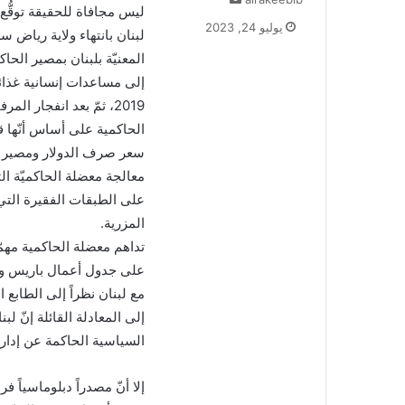
ليس مجافاة للحقيقة توقُّ
ر
يوليو 24, 2023
لبنان بانتهاء ولاية رياض س
س
ل
المعنيّة بلبنان بمصير الحا
ب
إلى مساعدات إنسانية غذائية
ر
ي
الحاكمية على أساس أنّها قض
د
ا
سعر صرف الدولار ومصير م
إ
معالجة معضلة الحاكميّة الت
ل
على الطبقات الفقيرة التي س
ك
المزرية.
ت
تداهم معضلة الحاكمية مهمّة
ر
و
على جدول أعمال باريس ووا
ن
مع لبنان نظراً إلى الطابع 
ي
إلى المعادلة القائلة إنّ لب
ا
السياسية الحاكمة عن إدارة
إلا أنّ مصدراً دبلوماسياً 