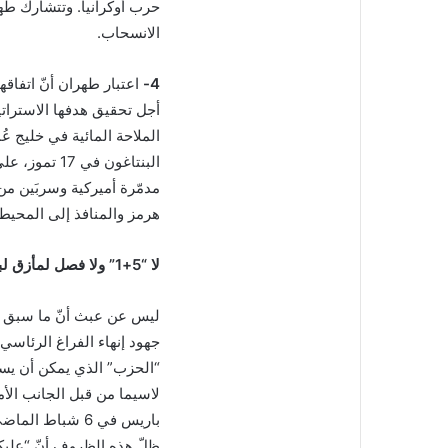
حرب أوكرانيا. وتتشارك ط
الانسحاب.
4-
اعتبار طهران أنّ اتفاقه
أجل تحقيق هدفها الاسترا
الملاحة المائية في خليج ع
هرمز والمنافذ إلى المحيط 
لا “5+1” ولا فصل لمأزق لبنان عن المنطقة
ليس عن عبث أنّ ما سبق اج
“الحزب” الذي يمكن أن يساع
لاسيما من قبل الجانب ال
باريس في 6 شباط
ظلّ هذه الظروف أنّ “عليكم