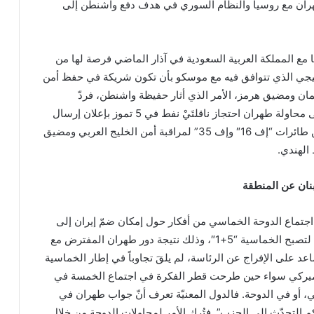
هران مع روسيا والنظام السوري في هدف دفع واشنطن إلى
ا مع المملكة العربية السعودية في آذار الماضي فرصة لها من
تيجي الذي تتوافق فيه مع موسكو بأن تكون شريكة في حفظ أمن
ُمان ومضيق هرمز، الأمر الذي أثار حفيظة واشنطن، فردّ
البنتاغون في 17 تموز، على محاولة طهران احتجاز ناقلتَيْ نفط في 5 تموز بإعلان إرسال
مدمّرة أميركية وسربَين من طائرات “إف 16″ وإف 35” لمراقبة أمن الخليج العربي ومضيق
الهندي.
تماع الدوحة الخماسي من أفكار حول إمكان ضمّ إيران إلى
جهود إنهاء الفراغ الرئاسي لتصبح الخماسية “5+1″، وذلك نتيجة دور طهران المفترض مع
د على الإفراج عن الرئاسة، لم يلقَ تجاوباً في إطار الخماسية
أميركي سواء حين طرحت قطر الفكرة في اجتماع الخمسة في
 الماضي، أو في الدوحة. فالدول المعنيّة تعرف أنّ جواب طهران في
 التحدّث إلى الحزب”. فتُرك الأمر لمحاولات الدوحة من خلال