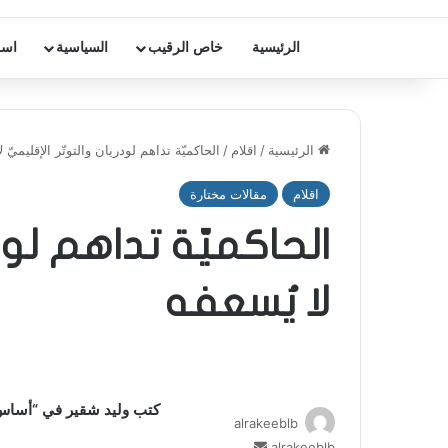
الرئيسية
خاص الرقيب
السياسية
اسر
الرئيسية
/
اقلام
/
الحاكميّة تداهم لودريان والتوتّر الإقليميّ ل
اقلام
مقالات مختارة
الحاكميّة تداهم لودر
لا يُسعفه
كتب وليد شقير في “أساس 
alrakeeblb
alrakeeblb
أ