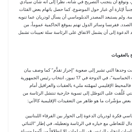
وتوقع أن يتجنب التصريح في شأنه، نظراً إلى أنه شأن سيادي
جنباً لإثارة أي غبار حول الموضوع، كما حصل باتهام بعض الفئات
ة. ولم يستبعد المصدر الدبلوماسي أن يسأل لودريان عما تنويه
الصدد. ففرنسا وسائر الدول تهتم بموقع الحاكمية عموماً، من
عد الدعوة إلى أن يشمل الاتفاق على الرئاسة سلة تعيينات تشمل
 بالعقوبات
ست وحدها التي تشير إلى صعوبة “إحراز تقدُّم” كما وصف بيان
“الاجتماع الثاني للمجموعة الخماسية”، في الدوحة في 17 تموز، انتخاب رئيس الجمهورية
فالمحيط الإقليمي لمهمّته مليء بالعقبات والعراقيل أمام
التي عُلِّقت على التوصّل إلى تسوية خارجية تنتشل الرئاسة من
بعض مؤشّرات ما هو ظاهر من التعقيدات الإقليمية كالآتي:
اسي فكرة لودريان الدعوة إلى الحوار بين الفرقاء اللبنانيين
ل للتعاطي مع خياره في الرئاسة وتعطيله، في إطار “الثنائي
ات انتخاب الرئيس في البرلمان، إلا انطلاقاً من أنّهما وسيلة