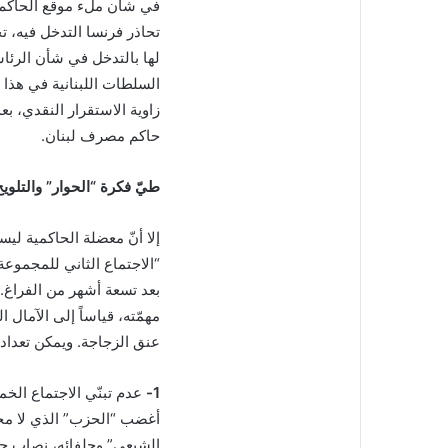
في شأن ملء موقع الحاكم، 
تحاذر فرنسا التدخل فيه، ت
لها بالتدخل في شأن الرئاس
السلطات اللبنانية في هذا 
زاوية الاستقرار النقدي، ب
حاكم مصرف لبنان.
طيّ فكرة “الحوار” والتلويح
إلا أنّ معضلة الحاكمية لي
بعد تسعة أشهر من الفراغ. 
مهمّته، قياساً إلى الآمال 
عنق الزجاجة. ويمكن تعداد 
1-
عدم تبنّي الاجتماع الخم
أغضب “الحزب” الذي لا مجا
الشيعي” وحلفائه، نصاب جلس