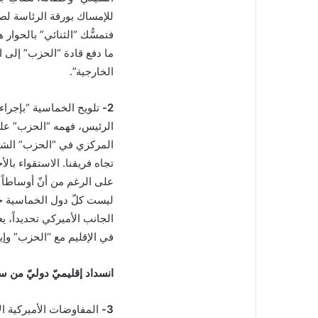
للإمساك بورقة الرئاسة لصا
فتمسُّك “الثنائي” بالحوار 
ما دفع قادة “الحزب” إلى ا
الخارجية”.
2-
تلويح الخماسية “بإجراءا
الرئيس، فهمه “الحزب” على
المركزي في “الحزب” الشي
تجاه فريقنا. الاستقواء بالأ
على الرغم من أنّ أوساطاً سي
ليست كلّ دول الخماسية ج
الجانب الأميركي تحديداً، ي
في الإقليم مع “الحزب” وإير
انسداد إقليميّ دوليّ من 
3-
المفاوضات الأميركية ال