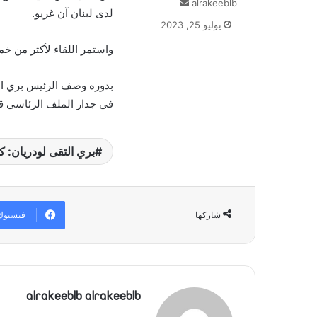
alrakeeblb
أ
لدى لبنان آن غريو.
ر
يوليو 25, 2023
س
ل
واستمر اللقاء لأكثر من خم
ب
ر
بدوره وصف الرئيس بري الل
ي
في جدار الملف الرئاسي ق
د
ا
إ
بري التقى لودريان: 
ل
ك
ت
ر
و
فيسبوك
شاركها
ن
ي
ا
alrakeeblb alrakeeblb