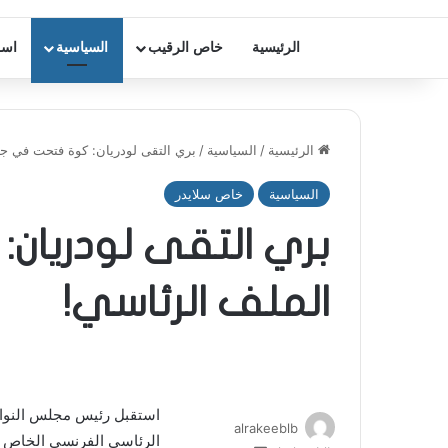
الرئيسية
خاص الرقيب
السياسية
اسر
الرئيسية
/
السياسية
/
بري التقى لودريان: كوة فتحت في جد
السياسية
خاص سلايدر
بري التقى لودريان
الملف الرئاسي!
استقبل رئيس مجلس النواب ن
alrakeeblb
الرئاسي الفرنسي الخاص ج