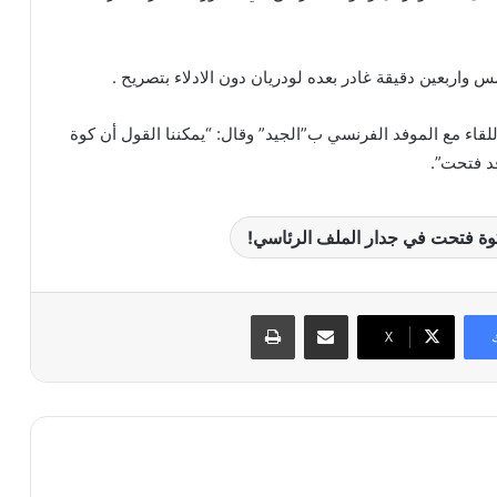
س واربعين دقيقة غادر بعده لودريان دون الادلاء بتصريح .
قاء مع الموفد الفرنسي ب”الجيد” وقال: “يمكننا القول أن كوة
د فتحت”.
كوة فتحت في جدار الملف الرئاسي!
مشاركة عبر البريد
طباعة
X