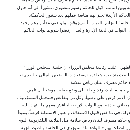
ه وبين النائب الأول للحاكم وسيم منصوري، مشيراً الى أنه حاول
لحاكم الأربعة تجيز لهم متابعة عملهم بعد شغور الحاكميّة.
جلسة لمجلس النواب بأسرع وقتٍ، ولو حتى غداً، وبرغم وجود
ن النواب في لجنة الإدارة والعدل رفضوا شروط نواب الحاكم
عند الساعة 11 قبل الظهر، اعلنت رئاسة مجلس الوزراء ان جلسة لمجلس الوزراء
لبحث بند وحيد يتعلق بـ«مستجدات الوضعين المالي والنقدي»،
اية حاكم مصرف لبنان رياض سلامة.
 حماية البلد، وقد وصلنا الى وضع خطة.. موضحاً ان تأمين
لكن الامر فرض علي وطنياً، وكل من يتقاعص فلتحمل المسؤولية..
قاتي احدهما مع النواب الاربعة، ليناقش معهم ما انتهت اليه
، في ما خص قبول الاستقالة، واعتبار الاستدانة قرضاً، ومبدأ
 حاكم مصرف لبنان رياض سلامة قبل اطلالته التلفزيونية اليوم.
ين اتصلت بهم «اللواء» ماذا سيجري في الجلسة بالضبط لجهة