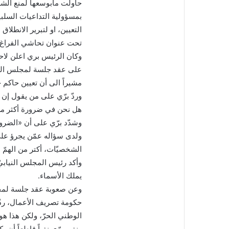
حاولت مابوسعها لمنع الش
بمسؤولية التداعيات السلب
التعيين، او لتبرير الانطلا
تحت عنوان تحاشي الفراغ بم
وكان الرئيس بري اعلن لاحقا
على عقد جلسة لمجلس الوز
مشيراً الى أن تعيين حاكم 
وردّ برّي على من يقول إن
هل نحن في ضرورة أكثر من ا
وشدّد برّي على أن «الضرو
ولدى سؤاله عمّن يجرؤ على 
الشخصيّات، أكتر من الهمّ 
وأكد رئيس المجلس النيابيّ
يملك الأسماء.
وعن صعوبة عقد جلسة لمجل
حكومة تصريف الأعمال، ردّ 
الوطني الحرّ، ولكن هذا هو 
ونفى برّي نفياً قاطعاً أن