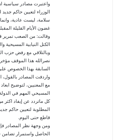
‎واعتبرت مصادر سياسية ان
الوزراء لتعيين حاكم جديد 
سلامة، ليست عادية، وانما 
غضون الأيام القليلة المقبلة
‎وقالت: من الصعب تمرير 
الكتل النيابية المسيحية وا
وبالتلاقي مع رفض حزب الل
نصرالله هذا الموقف مؤخرا
السابقة بهذا الخصوص على
‎واردفت المصادر بالقول، ان
مع المعنيين، لتوضيح ابعاد
المسيحي المهم في الدولة،
كل ماتردد عن إيفاد اكثر
المطلوبة لتعيين حاكم جدي
قاطع حتى اليوم.
‎ومن وجهة نظر المصادر ف
الحاصل واستمرار تضامن حز