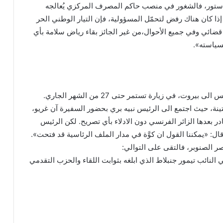
ستور، فالشغور في منصب حاكم المصرف المركزي يُعالجه
 إذا كان هناك رفض لتحمّل المسؤولية، فإن التيار الوطني الحر
ضائي وفي جميع الأحوال،من غير الجائز بقاء رياض سلامة بأي
بسياسته».
روت، في زيارة تستمر حتى 27 من الشهر الجاري.
ينة، حيث اجتمع الى الرئيس نبيه بري بحضور السفيرة آن غريو،
اء 45 دققة، غادر بعدها الزائر الفرنسي دون الادلاء بأي تصريح. لكن الرئيس
ال: «يمكننا القول ان كوَّة في مدار الملف الرئاسية قد فتحت».
صر الصنوبر، فالتقى على التوالي:
النائب تيمور جنبلاط الذي ابلغه بثوابت اللقاء والحزب التقدمي