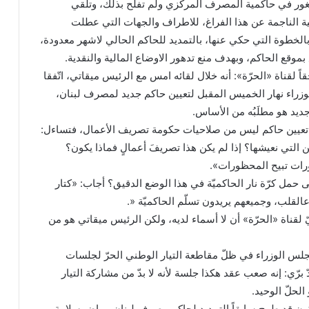
غور في حاكمية المصرف المركزي ولم تفلح بذلك، وتلقي
ية الناجمة عن هذا الفراغ، للاطراف والجهات التي عطلت
ق بالخطوة التي حكي عنها، بالتمديد للحاكم الحالي لاشهر معدودة،
وقع الحاكم، وبهدف منع تدهور الاوضاع المالية والنقدية.
ً لقناة «الحرّة»: أنه خلال لقائه امس مع الرئيس ميقاتي، اتّفقا
راء نهار الخميس المقبل لتعيين حاكم جديد لمصرف لبنان،
جديد هو مطلَبُه من الأساس.
 تعيين حاكم ليس من صلاحيات حكومة تصريف الأعمال، فتساءل:
لتي نعيشها؟ إذا لم يكن هذا تصريفَ أعمالٍ فماذا يكون؟
رات تبيح المحظورات».
حمل كرّة نار الحاكميّة في هذا الوضع الدقيق؟ أجاب: «كتار
عالقلب، وجميعهم يريدون تسلّم الحاكميّة «.
 لقناة «الحرّة» أن لا أسماء لديه، ولكن الرئيس ميقاتي هو من
س الوزراء في ظلّ مقاطعة التيار الوطني الحرّ لجلسات
برّي: إنه صعب عقد هكذا جلسة لأنه لا بدّ من مشاركة التيار
الحلّ الوحيد.
 يكون قد طرح سابقاً التمديد لحاكم مصرف لبنان، رياض سلامة،