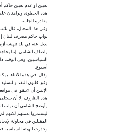
تعيين او عدم تعيين حاكم 
هذه الخطوة، ويراهنان على
مغادرة الجلسة.
وفي هذا المجال، قال نائب
نواب حاكم مصرف لبنان إلا ب
بديل عنه في بلد تنهشه أزم
واضاف الشامي: إننا بحاجة 
السياسيين، وفي الوقت ذات
أسبوع.
وقال: في هذه الأثناء، يمك
وفق قانون النقد والتسليف.
الإثنين أن «يبقوا في مواقعه
هذه الظروف إلا أن يستلموا
وأوضح الشامي أن نواب الح
ليستمروا بعملهم لكنهم لم 
المقبلين في محاولة لإيجا
وحذرت الهيئة السياسية في