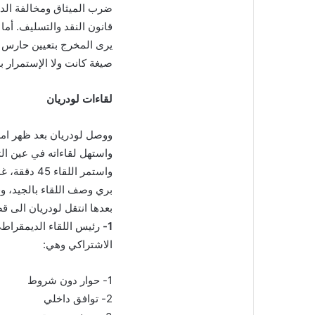
ضرب الميثاق ومخالفة الد
قانون النقد والتسليف. أما
يرى المخرج بتعيين حارس ق
صيغة كانت ولا الإستمرار 
لقاءات لودريان
ووصل لودريان بعد ظهر امس الى بي
واستهل لقاءاته في عين الت
واستمر اللق
بري وصف اللقاء بالجيد، وق
بعدها انتقل لودريان الى ق
1-
رئيس اللقاء الديمقراطي 
الاشتراكي وهي:
1- حوار دون شروط
2- توافق داخلي