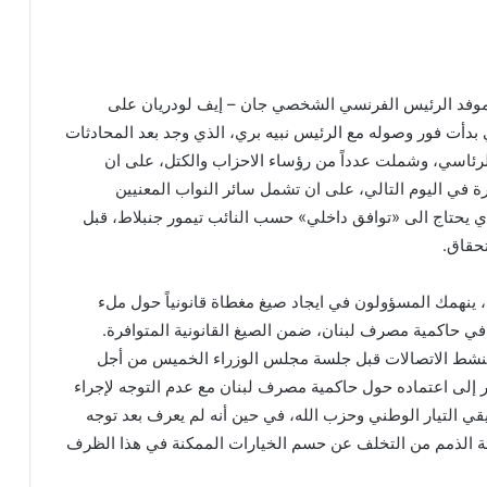
 لموفد الرئيس الفرنسي الشخصي جان – إيف لودريان على
تي بدأت فور وصوله مع الرئيس نبيه بري، الذي وجد بعد المحادثات
الرئاسي، وشملت عدداً من رؤساء الاحزاب والكتل، على ان
ة في اليوم التالي، على ان تشمل سائر النواب المعنيين
ي يحتاج الى «توافق داخلي» حسب النائب تيمور جنبلاط، قبل
تحقاق.
 ينهمك المسؤولون في ايجاد صيغ مغطاة قانونياً حول ملء
ي حاكمية مصرف لبنان، ضمن الصيغ القانونية المتوافرة.
تنشط الاتصالات قبل جلسة مجلس الوزراء الخميس من أجل
إلى اعتماده حول حاكمية مصرف لبنان مع عدم التوجه لإجراء
 التيار الوطني وحزب الله، في حين أنه لم يعرف بعد توجه
ئة الذمم من التخلف عن حسم الخيارات الممكنة في هذا الظرف