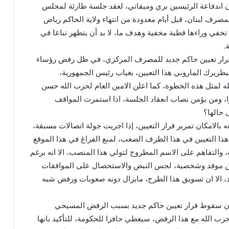
 اندفاعة الرئيسين بري وميقاتي، لعقد جلسة طارئة لمجلس
لمصرف لبنان، قبل أيام معدودة من انتهاء ولاية الحاكم رياض
تخفي وراءها قطبة مخفية وهدف ما، لا بد أن يتظهر تباعا في
.
قرار تعيين حاكم جديد للمصرف المركزي، في ظل رفض رؤساء
لبطريرك الماروني هذا التعيين، بغياب رئيس الجمهورية،
ه لمثل هذه الخطوة، كما اعلن الامين العام لحزب الله حسن
، ومن يؤمن نصاب انعقاد الجلسة، اذا استمرت المواقف
 حالها؟
ه بالامكان تمرير قرار التعيين، إذا اجريت جولة اتصالات مسبقة،
 هذا التعيين في هذا الظرف الصعب، لمنع الفراغ في هذا الموقع
 والتفاهم على الاسم المطروح لتولي هذا المنصب، الا انه برغم
 من موفد وشخصية، لجس النبض والاستحصال على الموافقات
د، الا ان تسويق هذا الطرح، مايزال دونه صعوبات ورفض شبه
إن سقوط قرار تعيين حاكم جديد بسبب الرفض المسيحي
ب الله مع هذا الرفض، سيعطي حافزا للحكومة، للتأكيد بانها