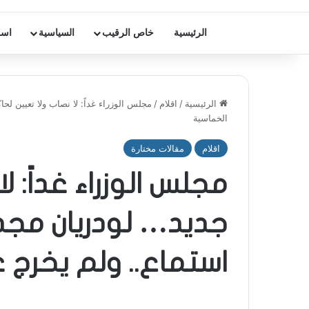
الرئيسية
خاص الرقيب
السياسية
اسر
الرئيسية
/
اقلام
/
مجلس الوزراء غداً: لا نصاب ولا تعيين لح
الخماسية
اقلام
مقالات مختارة
مجلس الوزراء غداً: ل
جديد… لودريان مجد
استماع.. ولم يخرج ع