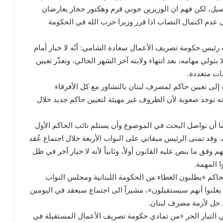
أصيل، لكن فهم ان الوزيرين جوني قرم وهكتور حجار يعارضان
 عدم اكتمال النصاب اذا قرر وزيرا حزب الله في الحكومة
 رئيس حكومة تصريف الأعمال سعادة الشامي: أنّه لا خيار أمام
تولي مهامه، بعد انتهاء ولايته آخر الشهر الحالي، وتعذّر تعيين
ات متعددة.
إلى تعيين حاكم لمصرف لبنان بالتشاور مع كل الأفرقاء
ه توجد صعوبة لأن الظروف غير مهيئة لتعيين حاكم جديد خلال
ننا أن نواصل البحث في الموضوع وأن يستلم نائب الحاكم الأول
 وقد تمنى الرئيس ميقاتي على النواب الأربعة خلال اجتماع عُقد
م وفق ما ينص عليه القانون أولاً، وثانياً لأنه لا خيار آخر في ظل
 المهمة.
اكم «يطلبون الغطاء من الحكومة اللبنانية ومجلس النواب
يعلنوا أنهم سيستقيلون»، مشيراً الى اجتماع سيعقد في اليومين
د حل لأزمة مصرف لبنان.
 التيار الحر «من تمادي حكومة تصريف الأعمال المستقيلة في