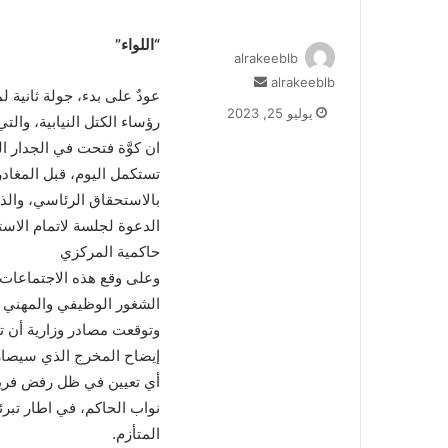
“اللواء”
alrakeeblb
alrakeeblb
أ
عودٌ على بدء، جولة ثانية
ر
يوليو 25, 2023
رؤساء الكتل النيابية، وال
س
ل
ان كوَّة فتحت في الجدار 
ب
تستكمل اليوم، قبل المغادر
ر
بالاستحقاق الرئاسي، والذ
ي
الدعوة لجلسة لاتمام الاس
د
ا
حاكمية المركزي
إ
وعلى وقع هذه الاجتماعات،
ل
الشغور الوظيفي والمهني ف
ك
وتوقعت مصادر وزارية أن 
ت
إيضاح المخرج الذي سيصار 
ر
و
أي تعيين في ظل رفض فريقي
ن
نواب الحاكم، في اطار تبر
ي
المتأزم.
ا