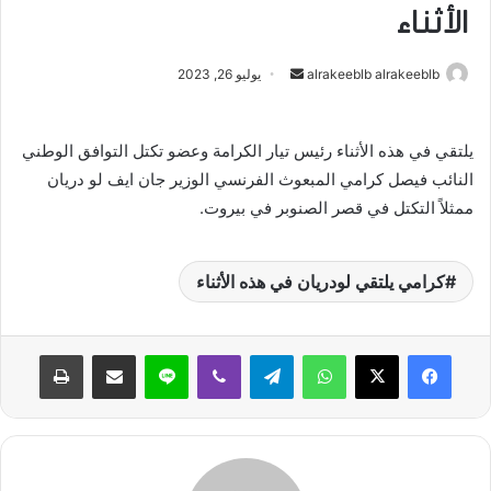
الأثناء
alrakeeblb alrakeeblb
أ
يوليو 26, 2023
ر
س
يلتقي في هذه الأثناء رئيس تيار الكرامة وعضو تكتل التوافق الوطني
ل
النائب فيصل كرامي المبعوث الفرنسي الوزير جان ايف لو دريان
ب
ر
ممثلاً التكتل في قصر الصنوبر في بيروت.
ي
د
كرامي يلتقي لودريان في هذه الأثناء
ا
إ
ل
واتساب
تيلقرام
ڤايبر
لاين
مشاركة عبر البريد
طباعة
ك
ت
ر
و
ن