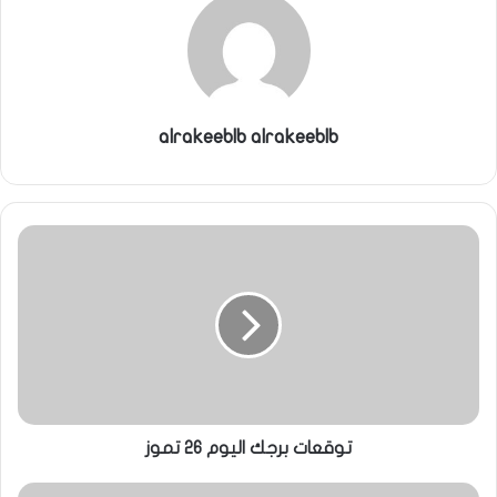
ي
ا
alrakeeblb alrakeeblb
توقعات برجك اليوم 26 تموز