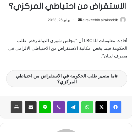
الاستقراض من احتياطي المركزي؟
alrakeeblb alrakeeblb
أ
يوليو 26, 2023
ر
س
أفادت معلومات للـLBCI أن “مجلس شورى الدولة رفض طلب
ل
الحكومة فيما يخص امكانية الاستقراض من الاحتياطي الالزامي في
ب
مصرف لبنان”.
ر
ي
د
ما مصير طلب الحكومة في الاستقراض من احتياطي
ا
المركزي؟
إ
ل
ك
واتساب
تيلقرام
ڤايبر
لاين
مشاركة عبر البريد
طباعة
ت
ر
و
ن