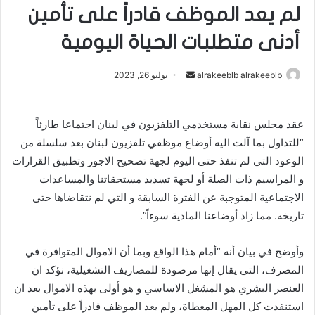
لم يعد الموظف قادراً على تأمين
أدنى متطلبات الحياة اليومية
alrakeeblb alrakeeblb
أ
يوليو 26, 2023
ر
س
عقد مجلس نقابة مستخدمي التلفزيون في لبنان اجتماعا طارئاً
ل
“للتداول بما آلت اليه أوضاع موظفي تلفزيون لبنان بعد سلسلة من
ب
ر
الوعود التي لم تنفذ حتى اليوم لجهة تصحيح الاجور وتطبيق القرارات
ي
و المراسيم ذات الصلة أو لجهة تسديد مستحقاتنا والمساعدات
د
الاجتماعية المتوجبة عن الفترة السابقة و التي لم نتقاضاها حتى
ا
تاريخه. مما زاد أوضاعنا المادية سوءاً”.
إ
ل
وأوضح في بيان أنه “أمام هذا الواقع وبما أن الاموال المتوافرة في
ك
المصرف، التي يقال إنها مرصودة للمصاريف التشغيلية، نؤكد ان
ت
العنصر البشري هو المشغل الاساسي و هو أولى بهذه الاموال بعد ان
ر
استنفدت كل المهل المعطاة، ولم يعد الموظف قادراً على تأمين
و