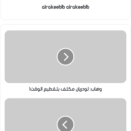
alrakeeblb alrakeeblb
وهاب: لودريان مكلف بتقطيع الوقت!