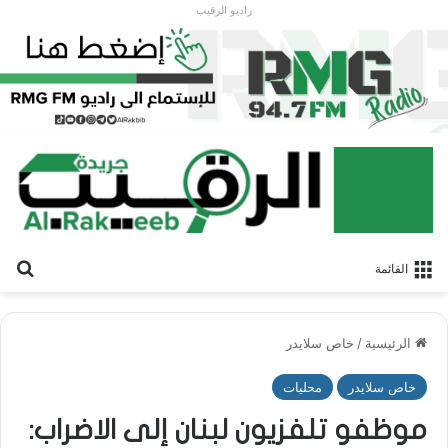
راديو الرقيب
بح
القائمة
الرئيسية
/
خاص سلايدر
خاص سلايدر
محليات
موظفو تلفزيون لبنان إلى الاضراب: