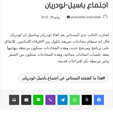
اجتماع باسيل-لودريان
alrakeeblb alrakeeblb
أ
يوليو 26, 2023
ر
س
اشارت النائب ندى البستاني بعد لقاء لودريان وباسيل ان لودريان
ل
قال انه سيقام محادثات سريعة بايلول بين الافرقاء اللبنانيين، للاتفاق
ب
ر
على برنامج ومرشح جديد، وهذه المحادثات ستكون مرتبطة بنهايتها
ي
بعقد جلسات انتخابات متتالية، وهذه المحادثات ستكون من الصفر
د
وغير مرتبطة بأي اقتراحات قديمة.
ا
إ
هذا ما كشفته البستاني عن اجتماع باسيل-لودريان
ل
ك
ت
واتساب
تيلقرام
ڤايبر
لاين
مشاركة عبر البريد
طباعة
ر
و
ن