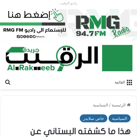
راديو الرقيب
بح
القائمة
الرئيسية
/
السياسية
السياسية
خاص سلايدر
هذا ما كشفته البستاني عن