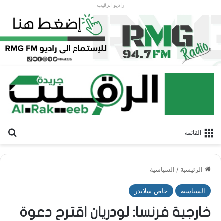
راديو الرقيب
بح
القائمة
الرئيسية
/
السياسية
السياسية
خاص سلايدر
خارجية فرنسا: لودريان اقترح دعوة