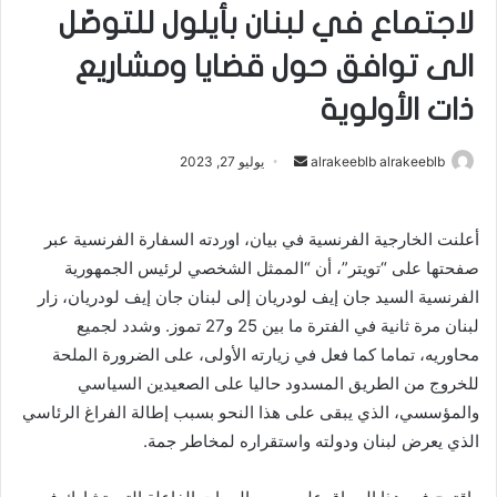
لاجتماع في لبنان بأيلول للتوصّل
الى توافق حول قضايا ومشاريع
ذات الأولوية
alrakeeblb alrakeeblb
أ
يوليو 27, 2023
ر
س
أعلنت الخارجية الفرنسية في بيان، اوردته السفارة الفرنسية عبر
ل
صفحتها على “تويتر”، أن “الممثل الشخصي لرئيس الجمهورية
ب
ر
الفرنسية السيد جان إيف لودريان إلى لبنان جان إيف لودريان، زار
ي
لبنان مرة ثانية في الفترة ما بين 25 و27 تموز. وشدد لجميع
د
محاوريه، تماما كما فعل في زيارته الأولى، على الضرورة الملحة
ا
للخروج من الطريق المسدود حاليا على الصعيدين السياسي
إ
والمؤسسي، الذي يبقى على هذا النحو بسبب إطالة الفراغ الرئاسي
ل
الذي يعرض لبنان ودولته واستقراره لمخاطر جمة.
ك
ت