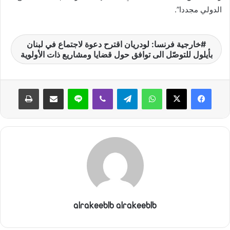
الدولي مجددا”.
خارجية فرنسا: لودريان اقترح دعوة لاجتماع في لبنان
بأيلول للتوصّل الى توافق حول قضايا ومشاريع ذات الأولوية
واتساب
تيلقرام
ڤايبر
لاين
مشاركة عبر البريد
طباعة
alrakeeblb alrakeeblb