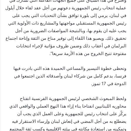
واقترح في هذا السياق على جميع الجهات الفاعلة التي تشارك في
ر
عملية انتخاب رئيس الجمهورية دعوتهم من أجل عقد لقاء خلال أيلول
و
في لبنان، يرمي إلى بلورة توافق بشأن التحديات التي يجب على
ن
رئيس الجمهورية المستقبلي مواجهتها والمشاريع ذات الأولوية التي
ي
يجب عليه ان يقوم بها، وبالنتيجة المواصفات الضرورية من أجل
ا
تحقيق ذلك. ويصبو هذا اللقاء إلى توفير مناخ من الثقة وإتاحة اجتماع
البرلمان في أعقاب ذلك وضمن ظروف مؤاتية لإجراء انتخابات
مفتوحة تتيح الخروج من هذه الأزمة سريعا”.
وتحظى خطوة التيسير والمساعي الحميدة هذه التي بادرت فيها
فرنسا، بدعم كامل من شركاء لبنان وأصدقائه الذين اجتمعوا في
الدوحة في 17 تموز.
ولحظ المبعوث الشخصي لرئيس الجمهورية الفرنسية انفتاح
محاوريه اللبنانيين انفتاحا بناء إزاء هذا النهج العملي والواقعي الذي
يركّز على انتخاب رئيس للجمهورية وعلى العمل الذي يجب أن
يضطلع به من أجل المضي في إنعاش لبنان وإرساء الاستقرار فيه
وتمكينه من استعادة مكانته في بيئته الإقليمية وكسب ثقة المجتمع