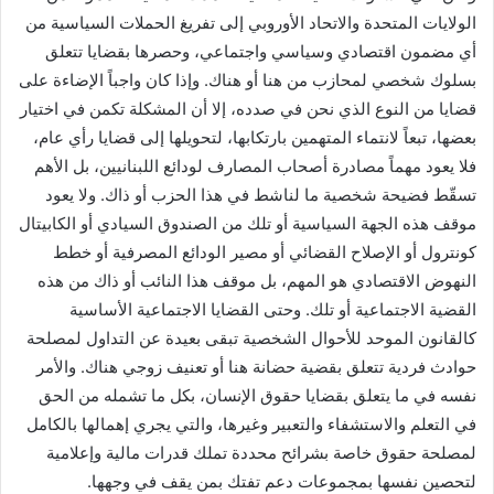
ي
الولايات المتحدة والاتحاد الأوروبي إلى تفريغ الحملات السياسية من
ا
أي مضمون اقتصادي وسياسي واجتماعي، وحصرها بقضايا تتعلق
بسلوك شخصي لمحازب من هنا أو هناك. وإذا كان واجباً الإضاءة على
قضايا من النوع الذي نحن في صدده، إلا أن المشكلة تكمن في اختيار
بعضها، تبعاً لانتماء المتهمين بارتكابها، لتحويلها إلى قضايا رأي عام،
فلا يعود مهماً مصادرة أصحاب المصارف لودائع اللبنانيين، بل الأهم
تسقّط فضيحة شخصية ما لناشط في هذا الحزب أو ذاك. ولا يعود
موقف هذه الجهة السياسية أو تلك من الصندوق السيادي أو الكابيتال
كونترول أو الإصلاح القضائي أو مصير الودائع المصرفية أو خطط
النهوض الاقتصادي هو المهم، بل موقف هذا النائب أو ذاك من هذه
القضية الاجتماعية أو تلك. وحتى القضايا الاجتماعية الأساسية
كالقانون الموحد للأحوال الشخصية تبقى بعيدة عن التداول لمصلحة
حوادث فردية تتعلق بقضية حضانة هنا أو تعنيف زوجي هناك. والأمر
نفسه في ما يتعلق بقضايا حقوق الإنسان، بكل ما تشمله من الحق
في التعلم والاستشفاء والتعبير وغيرها، والتي يجري إهمالها بالكامل
لمصلحة حقوق خاصة بشرائح محددة تملك قدرات مالية وإعلامية
لتحصين نفسها بمجموعات دعم تفتك بمن يقف في وجهها.