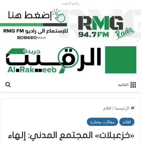
راديو الرقيب
بح
القائمة
الرئيسية
/
اقلام
اقلام
مقالات مختارة
«خزعبلات» المجتمع المدني: إلهاء