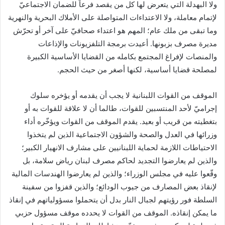
ولا البهدلة التي يتعرض لها كل من يقصد فرعاً للضمان الاجتماعيّ
لإتمام معاملة، ولا الاعتداءات المتواصلة على الأملاك البحرية والنهرية
وما تبقى من ملك عام؛ المهم هو اعتداء صحافيّ على آخر أو تحرّش
مديرة مصرف بزبونها. أعيدت برمجة التلفزيونات والإذاعات
والمنصات لإفراغ المجتمع بكامله من القضايا الأساسية الكبيرة
لمصلحة قضايا أساسية، لكنها أصغر من حيث الحجم.
الموقف من القوات اللبنانية لا يجب أن يقدمه أو يؤخره سلوك
إجراميّ لأحد المنتسبين للقوات، طالما أن لا علاقة للقوات به أو
بتغطيته من قريب أو بعيد. يقدم الموقف من القوات ويؤخّره أداء
وزرائها في العدل والصحة والشؤون الاجتماعية الذين لم يتخذوا
الاحتياطات اللازمة لحماية اللبنانيين على مشارف الانهيار الكبير؛
والذين لم يعارضوا التجديد لحاكم مصرف لبنان رياض سلامة، بل
وقّعوا عليه في مجلس الوزراء؛ والذين لم يعارضوا الهندسات المالية
لإنقاذ بعض المصارف من جيوب الودائع؛ والذين قفزوا من سفينة
السلطة فور رؤيتهم لجبال النار بدل أن يتحملوا مسؤولياتهم في إنقاذ
ما يمكن إنقاذه. الموقف من القوات لا يحدده موقف مسؤول حزبي