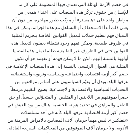
في خضم الأزمة الهائلة التي تعتدي فيها المنظومة على كل ما
للإنسان من حقوق، تركّز هذه المنصات على اعتداء همجي من
مواطن واحد على «هامستر» أو موكب طيور مهاجرة، من دون أن
يعني ذلك أبداً الاستخفاف أو التساهل مع هذه الجرائم. يمكن في هذا
السياق فهم تنظيم حملات لتعديل القوانين الخاصة بتجريم المثلية
في ظروف طبيعية، ويمكن تفهم وجود نشطاء يعملون لتعديل هذه
القوانين حتى في الظروف غير الطبيعية طالما تمثل هذه القضايا
أولوية بالنسبة إليهم، لكن ما لا يمكن فهمه أو تفهمه هو أن تكون
المثلية هي العنوان الرئيسي بالنسبة إلى هذه المنصات الإعلامية في
خضم أكبر أزمة اقتصادية واجتماعية وسياسية وتربوية واستشفائية
عرفها البلد. وبدل أن يقيّم السياسيون على أساس مواقفهم من
التحديات السياسية والاقتصادية والاجتماعية، يصبح التقييم مرتبطاً
حصراً بموقفهم من اللاجئين أو المثليين أو المتحوّلين جنسياً، أو حق
الطفل والمراهق في تحديد هويته الجنسية. هناك من يود العيش في
خضم أكبر أزمة اقتصادية عرفها البلد كأنه في أحد مسلسلات
«نتفلكس». ليس مهماً حرمان آلاف المصابين بالأمراض المزمنة من
الأدوية، ولا حرمان آلاف الموقوفين من المحاكمات السريعة العادلة،