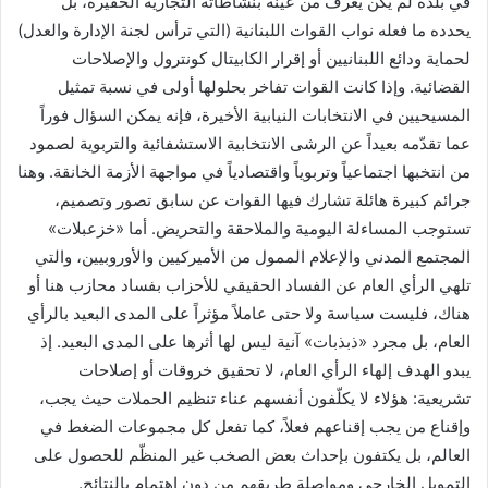
في بلدة لم يكن يعرف من عيّنه بنشاطاته التجارية الحقيرة، بل
يحدده ما فعله نواب القوات اللبنانية (التي ترأس لجنة الإدارة والعدل)
لحماية ودائع اللبنانيين أو إقرار الكابيتال كونترول والإصلاحات
القضائية. وإذا كانت القوات تفاخر بحلولها أولى في نسبة تمثيل
المسيحيين في الانتخابات النيابية الأخيرة، فإنه يمكن السؤال فوراً
عما تقدّمه بعيداً عن الرشى الانتخابية الاستشفائية والتربوية لصمود
من انتخبها اجتماعياً وتربوياً واقتصادياً في مواجهة الأزمة الخانقة. وهنا
جرائم كبيرة هائلة تشارك فيها القوات عن سابق تصور وتصميم،
تستوجب المساءلة اليومية والملاحقة والتحريض. أما «خزعبلات»
المجتمع المدني والإعلام الممول من الأميركيين والأوروبيين، والتي
تلهي الرأي العام عن الفساد الحقيقي للأحزاب بفساد محازب هنا أو
هناك، فليست سياسة ولا حتى عاملاً مؤثراً على المدى البعيد بالرأي
العام، بل مجرد «ذبذبات» آنية ليس لها أثرها على المدى البعيد. إذ
يبدو الهدف إلهاء الرأي العام، لا تحقيق خروقات أو إصلاحات
تشريعية: هؤلاء لا يكلّفون أنفسهم عناء تنظيم الحملات حيث يجب،
وإقناع من يجب إقناعهم فعلاً، كما تفعل كل مجموعات الضغط في
العالم، بل يكتفون بإحداث بعض الصخب غير المنظّم للحصول على
التمويل الخارجي ومواصلة طريقهم من دون اهتمام بالنتائج.