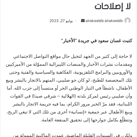
لا إصلاحات
alrakeeblb alrakeeblb
أ
يوليو 27, 2023
ر
س
كتبت غسان سعود في جريدة “الأخبار”
ل
ب
لا حاجة إلى كثير من الجهد لتخيل حال مواقع التواصل الاجتماعي
ر
ومقدمات نشرات الأخبار والمنصات الليبرالية المموّلة من الأميركيين
ي
والأوروبيين والبرامج التلفزيونية، الفكاهية والسياسية والفنية وحتى
د
ا
تلك المخصصة للطبخ، لو كان جو صليبي، المتهم بالاتجار بالبشر وبيع
إ
الأطفال، ناشطاً في التيار الوطني الحر أو منتسباً إلى حزب الله. أما
ل
وأن صليبي رئيس لمركز بلدته (الهلالية – شرقي صيدا) في القوات
ك
اللبنانية، فقد مرّ الخبر مرور الكرام، بما فيه جريمة الاتجار بالبشر
ت
وبيع الأطفال عبر جمعية «إنسانية» أخرى من تلك التي لا تبغي الربح،
ر
وتتطلّع بكامل جوارحها إلى تحقيق المنفعة العامة.
و
ن
ولكن، في السنوات القليلة الماضية، عمدت الماكينة الممولة من