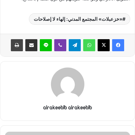
«خزعبلات» المجتمع المدني: إلهاء لا إصلاحات
واتساب
تيلقرام
ڤايبر
لاين
مشاركة عبر البريد
طباعة
alrakeeblb alrakeeblb