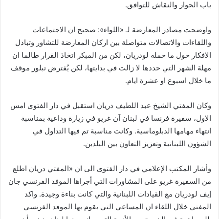
باب الحوار والنقاش للتوافق.
واوضحت مصادر المعارضة لـ «اللواء»: صحيح ان الاجتماعات
واللقاءات والاتصالات متواصلة بين اركان المعارضة للتشاور وتبادل
الافكار حول ما حمله لودريان، لكن من المبكر اتخاذ القرار طالما ان
مهلة الشهر التي حددها لا زالت في بدايتها، لكن يُفترض تبلور موقف
ما خلال اسبوع او عشرة ايام.
وكان المفتي الشيخ عبد اللطيف دريان استقبل في دار الفتوى امس
الاول، سفيرة فرنسا في لبنان آن غريو في زيارة وداعية بمناسبة
انتهاء مهامها الدبلوماسية. وكانت مناسبة تم فيها التداول في
الشؤون اللبنانية وتعزيز التعاون بين البلدين.
وأشار المكتب الإعلامي في دار الفتوى الى ان «المفتي دريان اطلع
من السفيرة غريو على المشاورات التي أجراها الموفد الفرنسي جان
إيف لودريان مع القيادات اللبنانية والتي كانت بناءة وجيدة. واكد
المفتي خلال اللقاء ان المساعي التي يقوم بها الموفد الفرنسي