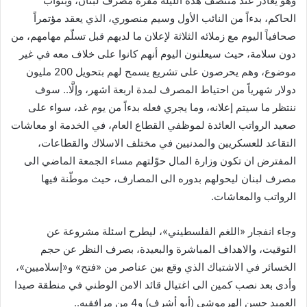
وهو يغادر عند منتصف هذه الليلة مقره مصرف لبنان، وبنواب
ل
الحاكم، بدءاً من النائب الأول وسيم منصوري، الذي يعقد مؤتمراً
ك
صحافياً اليوم مع زملائه الثلاثة لإعلان ما لديهم قبل تسلّم مهامهم، من
ت
دون سلامة، حيث سيعلنون اليوم أنهم كانوا على خلاف معه في غير
ر
موضوع، وهم يحرصون على تشريع يسمح لهم بتحويل 200 مليون
و
دولار شهرياً من احتياط المصرف لمدة اربعة اشهر، وإلَّا.. سوف
ن
ننتظر ما سيتم إعلانه، وما يجري فعله بدءاً من يوم غد، سواء على
ي
صعيد الرواتب العائدة لموظفي القطاع العام، في الخدمة او معاشات
ا
التقاعد للعسكريين والمدنيين في مختلف الاسلاك والقطاعات،
المفترض ان تكون وزارة المال حوّلتهم مساء الجمعة الماضي الى
مصرف لبنان ليحولهم بدوره الى المصارف، حيث موطّنة فيها
الرواتب والمعاشات.
وجاء انفجار «اللغم الفلسطيني»، ليطرح اسئلة مشروعة عن
التوقيت، والاهداف المباشرة والبعيدة، بصرف النظر عن حجم
الخسائر في الاشتباك الذي وقع بين عناصر من «فتح» و«إسلاميين»،
وأدى بعد نصب كمين الى اغتيال قائد الامن الوطني في منطقة صيدا
العميد حسن الهرموشي (أبو أشرف) و4 من مرافقيه..