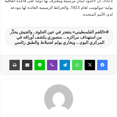
2023، ان «حدود لبنان مرسمة ومعترف بها دولياً على قاعدة اتفاقية
بوليه-نيوكومب لعام 1923، والخرائط الرسمية العائدة لها مودعة
لدى الأمم المتحدة.
«اللغم الفلسطيني» ينفجر في عين الحلوة.. والجيش يحذِّر
من استهداف مراكزه... منصوري يكشف أوراقه في
المركزي اليوم... وبخاري يولم لجنبلاط والطبق رئاسي
واتساب
تيلقرام
ڤايبر
لاين
مشاركة عبر البريد
طباعة