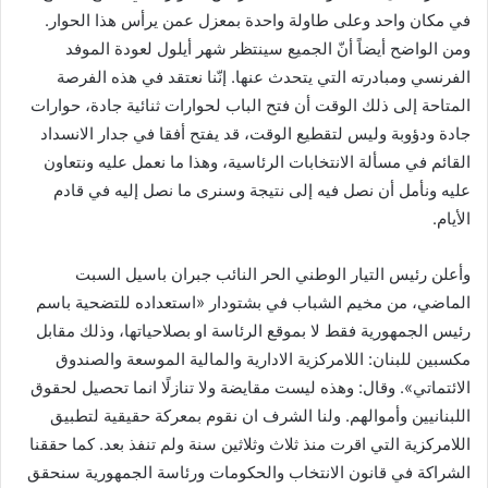
في مكان واحد وعلى طاولة واحدة بمعزل عمن يرأس هذا الحوار.
ومن الواضح أيضاً أنّ الجميع سينتظر شهر أيلول لعودة الموفد
الفرنسي ومبادرته التي يتحدث عنها. إنّنا نعتقد في هذه الفرصة
المتاحة إلى ذلك الوقت أن فتح الباب لحوارات ثنائية جادة، حوارات
جادة ودؤوبة وليس لتقطيع الوقت، قد يفتح أفقا في جدار الانسداد
القائم في مسألة الانتخابات الرئاسية، وهذا ما نعمل عليه ونتعاون
عليه ونأمل أن نصل فيه إلى نتيجة وسنرى ما نصل إليه في قادم
الأيام.
وأعلن رئيس التيار الوطني الحر النائب جبران باسيل السبت
الماضي، من مخيم الشباب في بشتودار «استعداده للتضحية باسم
رئيس الجمهورية فقط لا بموقع الرئاسة او بصلاحياتها، وذلك مقابل
مكسبين للبنان: اللامركزية الادارية والمالية الموسعة والصندوق
الائتماتي». وقال: وهذه ليست مقايضة ولا تنازلًا انما تحصيل لحقوق
اللبنانيين وأموالهم. ولنا الشرف ان نقوم بمعركة حقيقية لتطبيق
اللامركزية التي اقرت منذ ثلاث وثلاثين سنة ولم تنفذ بعد. كما حققنا
الشراكة في قانون الانتخاب والحكومات ورئاسة الجمهورية سنحقق