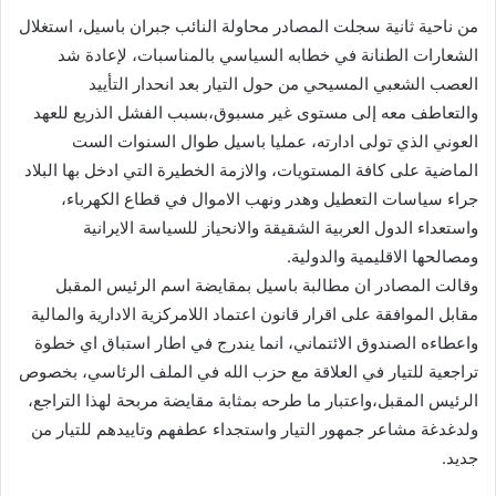
من ناحية ثانية سجلت المصادر محاولة النائب جبران باسيل، استغلال
الشعارات الطنانة في خطابه السياسي بالمناسبات، لإعادة شد
العصب الشعبي المسيحي من حول التيار بعد انحدار التأييد
والتعاطف معه إلى مستوى غير مسبوق،بسبب الفشل الذريع للعهد
العوني الذي تولى ادارته، عمليا باسيل طوال السنوات الست
الماضية على كافة المستويات، والازمة الخطيرة التي ادخل بها البلاد
جراء سياسات التعطيل وهدر ونهب الاموال في قطاع الكهرباء،
واستعداء الدول العربية الشقيقة والانحياز للسياسة الايرانية
ومصالحها الاقليمية والدولية.
وقالت المصادر ان مطالبة باسيل بمقايضة اسم الرئيس المقبل
مقابل الموافقة على اقرار قانون اعتماد اللامركزية الادارية والمالية
واعطاءه الصندوق الائتماني، انما يندرج في اطار استباق اي خطوة
تراجعية للتيار في العلاقة مع حزب الله في الملف الرئاسي، بخصوص
الرئيس المقبل،واعتبار ما طرحه بمثابة مقايضة مربحة لهذا التراجع،
ولدغدغة مشاعر جمهور التيار واستجداء عطفهم وتاييدهم للتيار من
جديد.