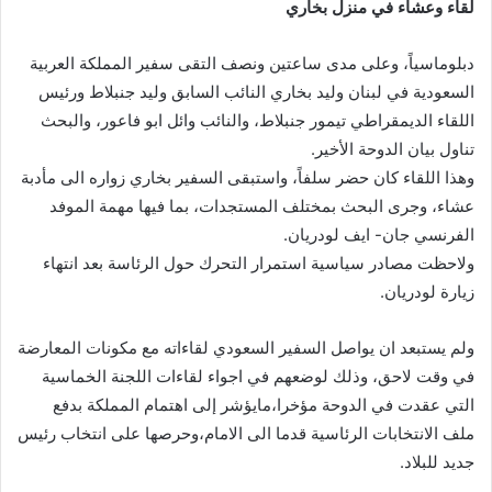
لقاء وعشاء في منزل بخاري
دبلوماسياً، وعلى مدى ساعتين ونصف التقى سفير المملكة العربية
السعودية في لبنان وليد بخاري النائب السابق وليد جنبلاط ورئيس
اللقاء الديمقراطي تيمور جنبلاط، والنائب وائل ابو فاعور، والبحث
تناول بيان الدوحة الأخير.
وهذا اللقاء كان حضر سلفاً، واستبقى السفير بخاري زواره الى مأدبة
عشاء، وجرى البحث بمختلف المستجدات، بما فيها مهمة الموفد
الفرنسي جان- ايف لودريان.
ولاحظت مصادر سياسية استمرار التحرك حول الرئاسة بعد انتهاء
زيارة لودريان.
ولم يستبعد ان يواصل السفير السعودي لقاءاته مع مكونات المعارضة
في وقت لاحق، وذلك لوضعهم في اجواء لقاءات اللجنة الخماسية
التي عقدت في الدوحة مؤخرا،مايؤشر إلى اهتمام المملكة بدفع
ملف الانتخابات الرئاسية قدما الى الامام،وحرصها على انتخاب رئيس
جديد للبلاد.