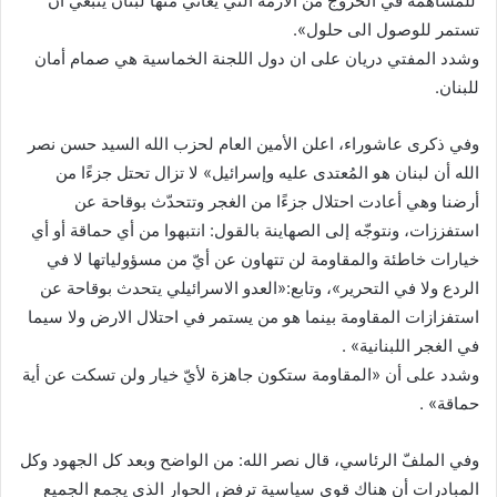
للمساهمة في الخروج من الأزمة التي يعاني منها لبنان ينبغي أن
تستمر للوصول الى حلول».
وشدد المفتي دريان على ان دول اللجنة الخماسية هي صمام أمان
للبنان.
وفي ذكرى عاشوراء، اعلن الأمين العام لحزب الله السيد حسن نصر
الله أن لبنان هو المُعتدى عليه وإسرائيل» لا تزال تحتل جزءًا من
أرضنا وهي أعادت احتلال جزءًا من الغجر وتتحدّث بوقاحة عن
استفززات، ونتوجّه إلى الصهاينة بالقول: انتبهوا من أي حماقة أو أي
خيارات خاطئة والمقاومة لن تتهاون عن أيّ من مسؤولياتها لا في
الردع ولا في التحرير»، وتابع:«العدو الاسرائيلي يتحدث بوقاحة عن
استفزازات المقاومة بينما هو من يستمر في احتلال الارض ولا سيما
في الغجر اللبنانية» .
وشدد على أن «المقاومة ستكون جاهزة لأيّ خيار ولن تسكت عن أية
حماقة» .
وفي الملفّ الرئاسي، قال نصر الله: من الواضح وبعد كل الجهود وكل
المبادرات أن هناك قوى سياسية ترفض الحوار الذي يجمع الجميع