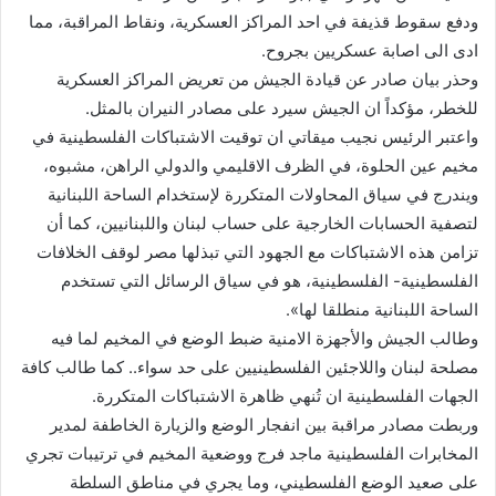
ودفع سقوط قذيفة في احد المراكز العسكرية، ونقاط المراقبة، مما
ادى الى اصابة عسكريين بجروح.
وحذر بيان صادر عن قيادة الجيش من تعريض المراكز العسكرية
للخطر، مؤكداً ان الجيش سيرد على مصادر النيران بالمثل.
واعتبر الرئيس نجيب ميقاتي ان توقيت الاشتباكات الفلسطينية في
مخيم عين الحلوة، في الظرف الاقليمي والدولي الراهن، مشبوه،
ويندرج في سياق المحاولات المتكررة لإستخدام الساحة اللبنانية
لتصفية الحسابات الخارجية على حساب لبنان واللبنانيين، كما أن
تزامن هذه الاشتباكات مع الجهود التي تبذلها مصر لوقف الخلافات
الفلسطينية- الفلسطينية، هو في سياق الرسائل التي تستخدم
الساحة اللبنانية منطلقا لها».
وطالب الجيش والأجهزة الامنية ضبط الوضع في المخيم لما فيه
مصلحة لبنان واللاجئين الفلسطينيين على حد سواء.. كما طالب كافة
الجهات الفلسطينية ان تُنهي ظاهرة الاشتباكات المتكررة.
وربطت مصادر مراقبة بين انفجار الوضع والزيارة الخاطفة لمدير
المخابرات الفلسطينية ماجد فرج ووضعية المخيم في ترتيبات تجري
على صعيد الوضع الفلسطيني، وما يجري في مناطق السلطة