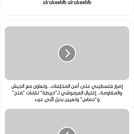
alrakeeblb alrakeeblb
إصرار فلسطيني على أمن المخيّمات... وتعاون مع الجيش
والمقاومة... إغتيال العرموشي لـ"خربطة" لقاءات "فتح"
و"حماس" وتعيين بديل لأبي عرب