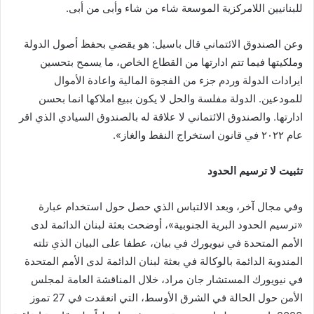
للبنانيين اللامركزية الموسعة شاء من شاء وأبى من أبى.
وعن الصندوق الائتماني قال باسيل: هو يقضي بحفظ أصول الدولة
وملكيتها فيما تتم ادارتها من القطاع الخاص، ما يسمح بتحسين
ايرادات الدولة وردم جزء من الفجوة المالية واعادة الأموال
للمودعين. الدولة مفلسة والحل لا يكون ببيع املاكها انما بحسن
ادارتها. والصندوق الائتماني لا علاقة له بالصندوق السيادي الذي اقر
عام ٢٠٢٢ في قانون استخراج النفط والغاز».
تثبيت لا ترسيم الحدود
وفي مجال آخر، وبعد الالتباس الذي حصل حول استخدام عبارة
«ترسيم الحدود البرية الجنوبية»، أوضحت بعثة لبنان الدائمة لدى
الأمم المتحدة في نيويورك في بيان، عطفا على البيان الذي تلته
المندوبة الدائمة بالوكالة في بعثة لبنان الدائمة لدى الأمم المتحدة
في نيويورك المستشار جان مراد، خلال المناقشة العامة لمجلس
الأمن حول الحالة في الشرق الأوسط، التي انعقدت في 27 تموز