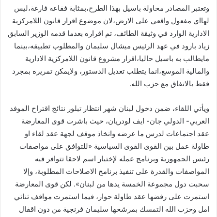
وتعتبر المصادر محاولة باسيل بهذا الطرح،بمثابة فقاعه فارغة،ليس
لهااي مفعول واقعي على الارض،لان موضوع اقرار قانون اللامركزية
الادارية الوارد في وثيقة الطائف، تم اقراره بعدما قدمه الوزير السابق
زياد بارود في عهد الرئيس ميشال سليمان والمطلوب تطبيقه،بينما
مايطالب به باسيل حاليا،اقرار مشروع قانون اللامركزية الادارية
والمالية الموسع،انما يتطلب تعديل الدستور، ولايمكن تمريره بمجرد
فقط بالاتفاق مع حزب الله.
ويأتي اللقاء، ضمن دخول لبنان شهر انتظار تبلور نتائج اقتراح الموفد
العربي- الدولي جان- ايف لودريان، حيث باشرت قوى المعارضة
عقد اجتماعات لدرس ما عرضه واتخاذ موقف لجهة عقد لقاء او
طاولة عمل بين القوى القوى السياسية «للتوافق على مواصفات
رئيس الجمهورية وبرنامج عمله لإختيار اسم لاحقا تتوافر فيه
المواصفات والقدرة على تنفيذ برنامج الاصلاحات المطلوبة، وإلا
سحبت دول مجموعة الخمسة يدها من لبنان». لكن قوى المعارضة
استمرت على رفضها عقد طاولة حوار، فيما استمرت مواقف ثنائي
امل وحزب الله التمسك بمرشحها سليمان فرنجية من دون اقفال