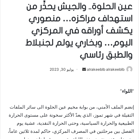
عين الحلوة.. والجيش يحذِّر من
استهداف مراكزه… منصوري
يكشف أوراقه في المركزي
اليوم… وبخاري يولم لجنبلاط
والطبق رئاسي
alrakeeblb alrakeeblb
أ
يوليو 30, 2023
ر
س
“
اللواء
”
ل
ب
إنضم الملف الأمني، من بوابة مخيم عين الحلوة الى سائر الملفات
ر
ي
الثقيلة في شهر تموز، الذي يعدّ الأكثر سخونة على مستوى الحرارة
د
الطبيعية والحرارة السياسية، وحتى الحرارة النقدية، عشية يوم
ا
الفصل بين مرحلتين في المصرف المركزي، حاكم لمدة ثلاثين عاماً،
إ