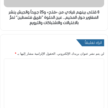
6 قتلى بينهم قيادي من «فتح» و25 جريحاً والجيش ينشر
المغاوير حول المخيم... عين الحلوة "طريق فلسطين" تمرُّ
بالاغتيالات والاشتباكات والترويع
اترك تعليقاً
لن يتم نشر عنوان بريدك الإلكتروني.
الحقول الإلزامية مشار إليها بـ
*
ا
ل
ت
ع
ل
ي
ق