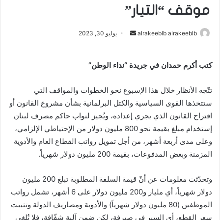
موقف “التيار”
alrakeeblb alrakeeblb
أ
يوليو 30, 2023
ر
س
كتب أكرم حمدان في جريدة “نداء الوطن”
ل
ب
تتّجه الأنظار خلال هذا الإسبوع نحو الخطوات والمواقف التي
ر
ستتخذها القوى السياسية والكتل البرلمانية بشأن مشروع القانون أو
ي
اقتراح القانون الذي يجري إعداده، ويُجيز لنواب حاكم مصرف لبنان
د
ا
إستخدام مبلغ بقيمة نحو 800 مليون دولار من الإحتياطي الإلزامي،
إ
وعلى مدى أربعة أشهر، من أجل تمويل رواتب القطاع العام والأدوية
ل
المزمنة وبعض المدفوعات، بقيمة 200 مليون دولار شهرياً.
ك
ت
وتحدّثت معلومات عن أنّ قيمة السلفة المطلوبة تبلغ 200 مليون
ر
دولار شهرياً، أي مليار و200 مليون دولار على 6 أشهر، تشمل رواتب
و
الموظفين (80 مليون دولار شهرياً) والأدوية ومصاريف الدولة وتثبيت
ن
سعر القطع، أي السير في صيرفة، لكن ضمن آلية شفّافة، فلا تُلغى