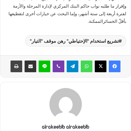
وإقرار ما طلبه نواب حاكم البنك المركزي لإدارة المرحلة والأزمة
لفترة أربعة إلى ستة أشهر، وإما البحث عن خيارات أخرى لتقطيعها
بأقلّ الخسائرالممكنة.
تشريع استخدام "الإحتياطي" رهن موقف "التيار"
واتساب
تيلقرام
ڤايبر
لاين
مشاركة عبر البريد
طباعة
alrakeeblb alrakeeblb