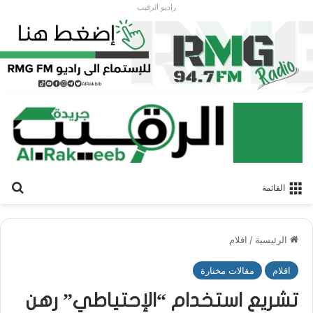
راديو الرقيب
بح
القائمة
الرئيسية
/
اقلام
اقلام
مقالات مختارة
تشريع استخدام “الإحتياطي” رهن