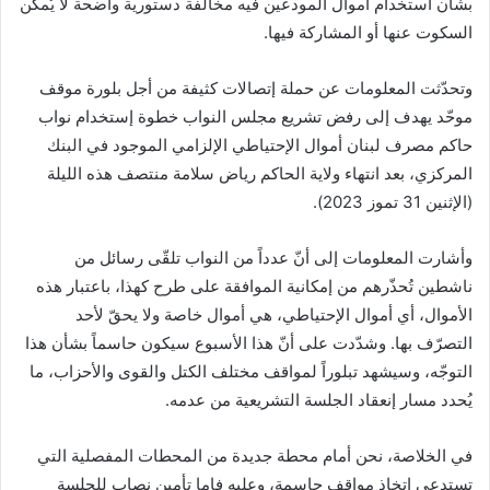
بشأن استخدام أموال المودعين فيه مخالفة دستورية واضحة لا يُمكن
السكوت عنها أو المشاركة فيها.
وتحدّثت المعلومات عن حملة إتصالات كثيفة من أجل بلورة موقف
موحّد يهدف إلى رفض تشريع مجلس النواب خطوة إستخدام نواب
حاكم مصرف لبنان أموال الإحتياطي الإلزامي الموجود في البنك
المركزي، بعد انتهاء ولاية الحاكم رياض سلامة منتصف هذه الليلة
(الإثنين 31 تموز 2023).
وأشارت المعلومات إلى أنّ عدداً من النواب تلقّى رسائل من
ناشطين تُحذّرهم من إمكانية الموافقة على طرح كهذا، باعتبار هذه
الأموال، أي أموال الإحتياطي، هي أموال خاصة ولا يحقّ لأحد
التصرّف بها. وشدّدت على أنّ هذا الأسبوع سيكون حاسماً بشأن هذا
التوجّه، وسيشهد تبلوراً لمواقف مختلف الكتل والقوى والأحزاب، ما
يُحدد مسار إنعقاد الجلسة التشريعية من عدمه.
في الخلاصة، نحن أمام محطة جديدة من المحطات المفصلية التي
تستدعي إتخاذ مواقف حاسمة، وعليه فإما تأمين نصاب للجلسة