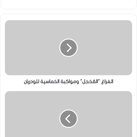
الفراغ "المُخجل" ومواكبة الخماسية للودريان