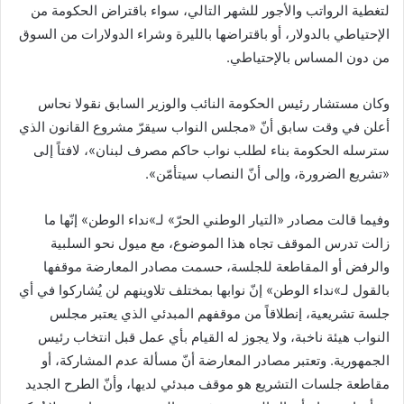
لتغطية الرواتب والأجور للشهر التالي، سواء باقتراض الحكومة من
الإحتياطي بالدولار، أو باقتراضها بالليرة وشراء الدولارات من السوق
من دون المساس بالإحتياطي.
وكان مستشار رئيس الحكومة النائب والوزير السابق نقولا نحاس
أعلن في وقت سابق أنّ «مجلس النواب سيقرّ مشروع القانون الذي
سترسله الحكومة بناء لطلب نواب حاكم مصرف لبنان»، لافتاً إلى
«تشريع الضرورة، وإلى أنّ النصاب سيتأمّن».
وفيما قالت مصادر «التيار الوطني الحرّ» لـ»نداء الوطن» إنّها ما
زالت تدرس الموقف تجاه هذا الموضوع، مع ميول نحو السلبية
والرفض أو المقاطعة للجلسة، حسمت مصادر المعارضة موقفها
بالقول لـ»نداء الوطن» إنّ نوابها بمختلف تلاوينهم لن يُشاركوا في أي
جلسة تشريعية، إنطلاقاً من موقفهم المبدئي الذي يعتبر مجلس
النواب هيئة ناخبة، ولا يجوز له القيام بأي عمل قبل انتخاب رئيس
الجمهورية. وتعتبر مصادر المعارضة أنّ مسألة عدم المشاركة، أو
مقاطعة جلسات التشريع هو موقف مبدئي لديها، وأنّ الطرح الجديد