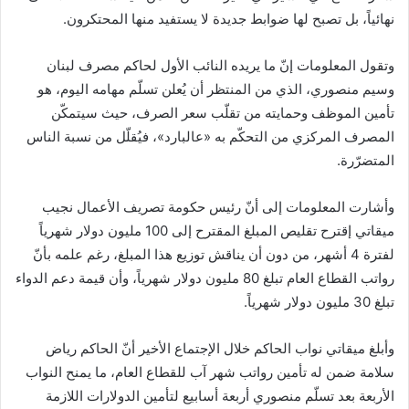
ي
نهائياً، بل تصبح لها ضوابط جديدة لا يستفيد منها المحتكرون.
ا
وتقول المعلومات إنّ ما يريده النائب الأول لحاكم مصرف لبنان
وسيم منصوري، الذي من المنتظر أن يُعلن تسلّم مهامه اليوم، هو
تأمين الموظف وحمايته من تقلّب سعر الصرف، حيث سيتمكّن
المصرف المركزي من التحكّم به «عالبارد»، فيُقلّل من نسبة الناس
المتضرّرة.
وأشارت المعلومات إلى أنّ رئيس حكومة تصريف الأعمال نجيب
ميقاتي إقترح تقليص المبلغ المقترح إلى 100 مليون دولار شهرياً
لفترة 4 أشهر، من دون أن يناقش توزيع هذا المبلغ، رغم علمه بأنّ
رواتب القطاع العام تبلغ 80 مليون دولار شهرياً، وأن قيمة دعم الدواء
تبلغ 30 مليون دولار شهرياً.
وأبلغ ميقاتي نواب الحاكم خلال الإجتماع الأخير أنّ الحاكم رياض
سلامة ضمن له تأمين رواتب شهر آب للقطاع العام، ما يمنح النواب
الأربعة بعد تسلّم منصوري أربعة أسابيع لتأمين الدولارات اللازمة