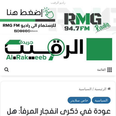
راديو الرقيب
بح
القائمة
الرئيسية
/
السياسية
السياسية
خاص سلايدر
عودة في ذكرى انفجار المرفأ: هل