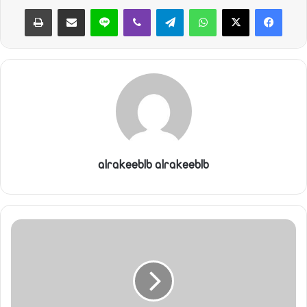
واتساب
تيلقرام
ڤايبر
لاين
مشاركة عبر البريد
طباعة
ن
ي
ا
alrakeeblb alrakeeblb