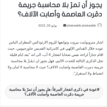
يجوز أن تمرّ بلا محاسبة جريمة
دمّرت ‏العاصمة وأصابت الآلاف؟
alrakeeblb alrakeeblb
أ
يوليو 30, 2023
ر
س
اشار متروبوليت بيروت وتوابعها للروم الارثوذكس المطران الياس
ل
عوده خلال القداس الإلهي في كاتدرائية القديس جاورجيوس، حيث
ب
ر
اقام جنازاً لراحة نفس ضحايا انفجار 4 آب، الى انه “بعد ايام قليلة
ي
تحل الذكرى الثالثة للحدث الاليم، فهل يجوز ان تَـمُـرَّ بلا محاسبة
د
جريمة دمرت العاصمة واصابت الالاف؟ حيث لا محاسبة لا امان ولا
ا
انضباط ولا استقرار”.
إ
ل
ك
عودة في ذكرى انفجار المرفأ: هل يجوز أن تمرّ بلا محاسبة
جريمة دمّرت ‏العاصمة وأصابت الآلاف؟
ت
ر
و