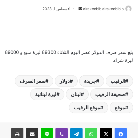
أرسل
alrakeeblb alrakeeblblb
أغسطس 1, 2023
بريدا
إلكترونيا
بلغ سعر صرف الدولار عصر اليوم الثلاثاء 89300 ليرة مبيع و 89000
ليرة شراء.
الرقيب
جريدة
دولار
سعر الصرف
صحيفة الرقيب
لبنان
ليرة لبنانية
موقع
موقع الرقيب
واتساب
تيلقرام
ڤايبر
لاين
مشاركة عبر البريد
طباعة