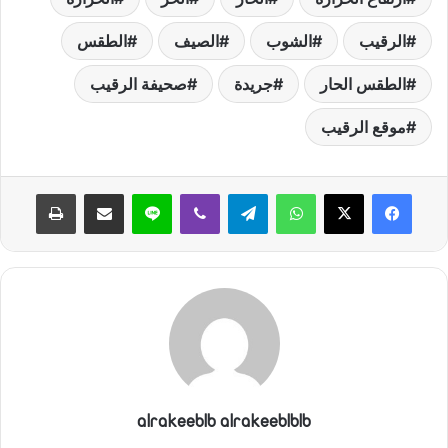
الرقيب
الشوب
الصيف
الطقس
الطقس الحار
جريدة
صحيفة الرقيب
موقع الرقيب
واتساب
تيلقرام
ڤايبر
لاين
مشاركة عبر البريد
طباعة
alrakeeblb alrakeeblblb