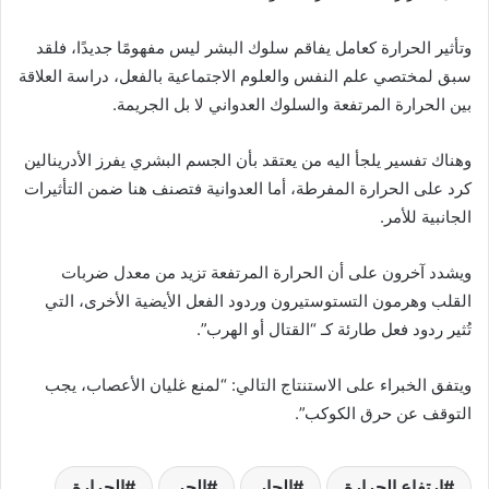
ا
وتأثير الحرارة كعامل يفاقم سلوك البشر ليس مفهومًا جديدًا، فلقد
سبق لمختصي علم النفس والعلوم الاجتماعية بالفعل، دراسة العلاقة
بين الحرارة المرتفعة والسلوك العدواني لا بل الجريمة.
وهناك تفسير يلجأ اليه من يعتقد بأن الجسم البشري يفرز الأدرينالين
كرد على الحرارة المفرطة، أما العدوانية فتصنف هنا ضمن التأثيرات
الجانبية للأمر.
ويشدد آخرون على أن الحرارة المرتفعة تزيد من معدل ضربات
القلب وهرمون التستوستيرون وردود الفعل الأيضية الأخرى، التي
تُثير ردود فعل طارئة كـ “القتال أو الهرب”.
ويتفق الخبراء على الاستنتاج التالي: “لمنع غليان الأعصاب، يجب
التوقف عن حرق الكوكب”.
ارتفاع الحرارة
الحار
الحر
الحرارة