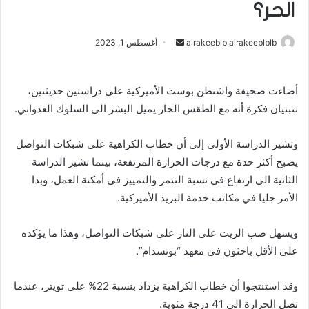
الحر؟
alrakeeblb alrakeeblblb
أ
أغسطس 1, 2023
ر
س
أضاءت صحيفة واشنطن بوست الأميركية على دراستين حديثتين،
ل
تتبنيان فكرة أنه مع الطقس الحار يميل البشر الى السلوك العدواني.
ب
ر
ي
وتشير الدراسة الأولى إلى أن خطاب الكراهية على شبكات التواصل
د
يصبح أكثر حدة مع درجات الحرارة المرتفعة، بينما تشير الدراسة
ا
الثانية الى ارتفاع في نسبة التنمر والتمييز في أمكنة العمل، وبدا
إ
الأمر جليا في مكاتب خدمة البريد الأميركية.
ل
ك
ويسهل صب الزيت على النار على شبكات التواصل، وهذا ما يؤكده
ت
على الأقل باحثون في معهد “بوتسدام”.
ر
و
وقد استنتجوا أن خطاب الكراهية يزداد بنسبة 22% على تويتر، عندما
ن
تصل الحرارة الى 41 درجة مئوية.
ي