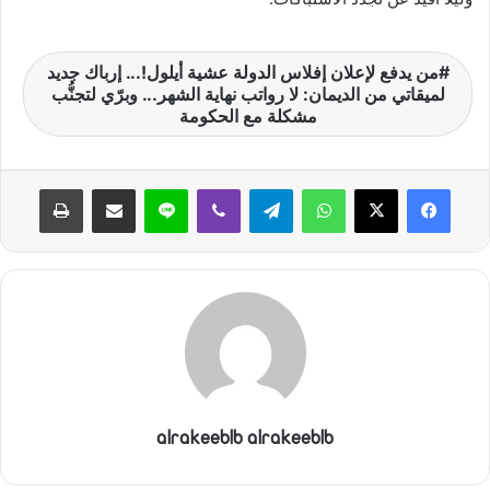
من يدفع لإعلان إفلاس الدولة عشية أيلول!... إرباك جديد
لميقاتي من الديمان: لا رواتب نهاية الشهر... وبرّي لتجنُّب
مشكلة مع الحكومة
واتساب
تيلقرام
ڤايبر
لاين
مشاركة عبر البريد
طباعة
alrakeeblb alrakeeblb