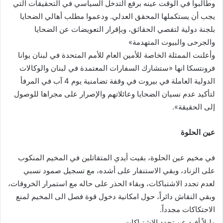
وطالبوا في الوقت عينه برفع التدخل السياسي في التحقيقات التي
يجب أن يستكملها المحقق العدلي. ودعموا مطلب أهالي الضحايا
بلجنة دولية لتقصي الحقائق، وبإقرار التعويضات عن الضحايا
والجرحى والبيوت المتهدمة»
وأعلنت الممثلة الخاصة للأمين العام للأمم المتحدة في لبنان يوانا
فرونتسكا انها «ستشارك السفارات المعتمدة في لبنان والوكالات
الدولية العاملة في بيروت في وقفة تضامنية يوم 4 آب في المرفأ
لتأكيد عدم نسيان الضحايا وعائلاتهم والإصرار على مجراها للوصول
إلى الحقيقة».
عين الحلوة
في مخيم عين الحلوة، بقيت أيدي المتقاتلين في المخيم المنكوب
على الزناد، وبقي الاستنفار على أشده، مع تسجيل صمود نسبي
لعدم تجدد الاشتباكات، وبقاء الحذر على حاله مع استمرار الخروقات،
وبقي النقاش دائراً، حول امكانية دخول قوة فصل الى المخيم لمنع
الاحتكاكات مجدداً.
وليلاً أفيد عن تجدد الاشتباكات.