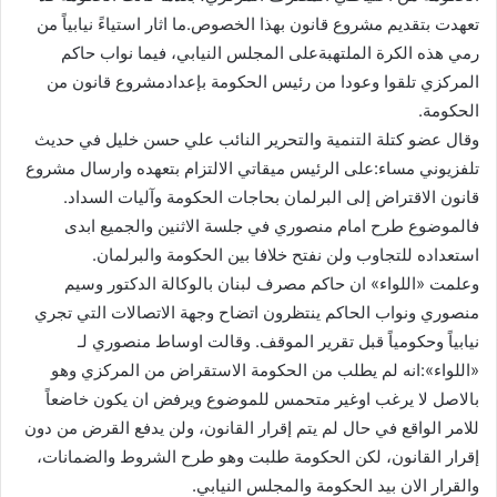
تعهدت بتقديم مشروع قانون بهذا الخصوص.ما اثار استياءً نيابياً من
رمي هذه الكرة الملتهبةعلى المجلس النيابي، فيما نواب حاكم
المركزي تلقوا وعودا من رئيس الحكومة بإعدادمشروع قانون من
الحكومة.
وقال عضو كتلة التنمية والتحرير النائب علي حسن خليل في حديث
تلفزيوني مساء:على الرئيس ميقاتي الالتزام بتعهده وارسال مشروع
قانون الاقتراض إلى البرلمان بحاجات الحكومة وآليات السداد.
فالموضوع طرح امام منصوري في جلسة الاثنين والجميع ابدى
استعداده للتجاوب ولن نفتح خلافا بين الحكومة والبرلمان.
وعلمت «اللواء» ان حاكم مصرف لبنان بالوكالة الدكتور وسيم
منصوري ونواب الحاكم ينتظرون اتضاح وجهة الاتصالات التي تجري
نيابياً وحكومياً قبل تقرير الموقف. وقالت اوساط منصوري لـ
«اللواء»:انه لم يطلب من الحكومة الاستقراض من المركزي وهو
بالاصل لا يرغب اوغير متحمس للموضوع ويرفض ان يكون خاضعاً
للامر الواقع في حال لم يتم إقرار القانون، ولن يدفع القرض من دون
إقرار القانون، لكن الحكومة طلبت وهو طرح الشروط والضمانات،
والقرار الان بيد الحكومة والمجلس النيابي.