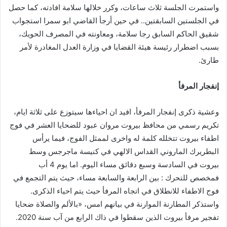
واستمرت الجلسة ثلاث ساعات، وكرر خلالها سلامة افادته، كما حصل
في الجلستين السابقتين.. في حين أرجأ القاضي ابو سمرا استجواب
شقيق الحاكم السابق رجا سلامة، ومعاونته في المصرف الحويك،
بسبب اضطرار رئيسة هيئة القضايا في وزارة العدل المغادرة لأمر
طارئ.
إنفجار المرفأ
وعشية ذكرى إنفجار المرفأ، افيد ان احياءها سيتوزع على ثلاثة ايام،
تكريم رسمي من محافظ بيروت مروان عبود للضحايا العشر في فوج
اطفاء بيروت تتخلله كلمة له واخرى لممثل الفوج، فيما يرأس
البطريرك الماروني القداس الالهي في كنيسة ماجرجس وسط
بيروت في السادسة وسبع دقائق مساء اليوم. اما يوم 4 أب
فمخصص للتحرك : بين الرابعة والسابعة مساء، حيث يتم التجمع في
فوج الاطفاء للانطلاق في اتجاه المرفأ حيث يتم احياء الذكرى.
واستذكر المطارنة الموارنة في بيانهم امس، «بالألم والصلاة ضحايا
تفجير مرفأ بيروت الذين سقطوا في ذاك الرابع من آب سنة 2020.