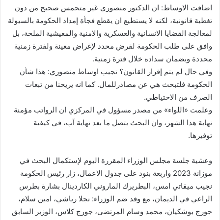
اضافت الاوساط: ان الدكتور منصوري غير متحمس صحيح من دون
تغطية قانونية، لكنه لا يستطيع ان يقطع فجأة إمداد الحكومة بالسيولة
لمعالجة القضايا الانسانية والعسكرية والامنية والمعيشية الملحة، بل
وافق على طلب الحكومة لقرض محدد لإغراض معينة ولفترة زمنية
محددة وبضمان سداده خلال فترة زمنية.
وفي حال لم يتم إقرار القانون؟ تجيب اوساط منصوري: هذا شأن
الحكومة فلتبحث هي عن مصادرللمال. كما انه يريحنا من تبعات
الصرف من الاحتياطي.
وعلمت «اللواء» من مصدر مسؤول في المركزي ان الرواتب مؤمنة
نهاية هذا الشهر، وان البحث يتصل ما بعد نهاية آب، في كيفية
توفيرها.
وعشية جلسة مجلس الوزراء المقررة اليوم لإستكمال البحث في
موزانة 2023 واربعة بنود على جدول الاعمال، زار رئيس الحكومة
نجيب ميقاتي امس، البطريرك الماروني الكاردينال بشارة بطرس
الراعي في الديمان، مع وفد ضم الوزراء: نجلا رياشي، امين سلام،
جورج بوشكيان، محمد وسام المرتضى، جورج كلاس، الوزير السابق