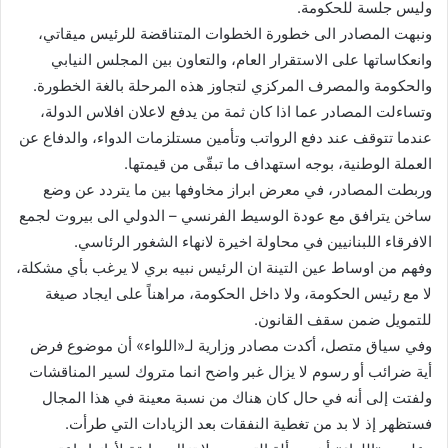
وليس جلسة للحكومة.
ونبهت المصادر الى خطورة الخطوات المتناقضة للرئيس ميقاتي،
وانعكاساتها على الاستقرار العام، والتعاون بين المجلس النيابي
والحكومة والمصرف المركزي لتجاوز هذه المرحلة بالغة الخطورة.
وتساءلت المصادر عما اذا كان ثمة من يدفع لاعلان افلاس الدولة،
عندما تتوقف عند دفع الرواتب وتأمين مستلزمات الدواء، والدفاع عن
العملة الوطنية، بوجه استهداف ما تبقّى من قيمتها.
وربطت المصادر، في معرض ابراز مخاوفها بين ما يتردد عن وضع
ساخن يترافق مع عودة الوسيط الفرنسي – الدولي الى بيروت لجمع
الافرقاء اللبنانيين في محاولة اخيرة لانهاء الشغور الرئاسي.
وفهم من اوساط عين التينة ان الرئيس نبيه بري لا يرغب بأي مشكلة،
لا مع رئيس الحكومة، ولا داخل الحكومة، مراهناً على ايجاد صيغة
للتمويل ضمن سقف القانون.
وفي سياق متصل، أكدت مصادر وزارية لـ«اللواء» أن موضوع فرض
أية ضرائب أو رسوم لا يزال غبر واضح انما متروك لسير المناقشات
ولفتت إلى أنه في حال كان هناك من نسبة معينة في هذا المجال
فستظهر إذ لا بد من تغطية النفقات بعد الزيادات التي طرأت.