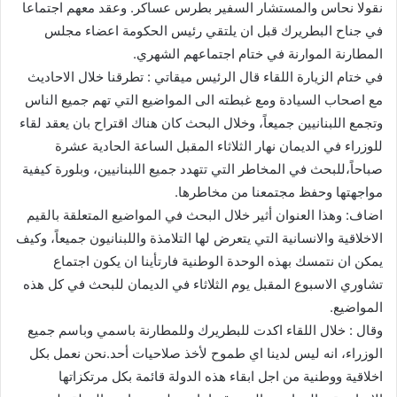
نقولا نحاس والمستشار السفير بطرس عساكر. وعقد معهم اجتماعا
في جناح البطريرك قبل ان يلتقي رئيس الحكومة اعضاء مجلس
المطارنة الموارنة في ختام اجتماعهم الشهري.
في ختام الزيارة اللقاء قال الرئيس ميقاتي : تطرقنا خلال الاحاديث
مع اصحاب السيادة ومع غبطته الى المواضيع التي تهم جميع الناس
وتجمع اللبنانيين جميعاً، وخلال البحث كان هناك اقتراح بان يعقد لقاء
للوزراء في الديمان نهار الثلاثاء المقبل الساعة الحادية عشرة
صباحاً،للبحث في المخاطر التي تتهدد جميع اللبنانيين، وبلورة كيفية
مواجهتها وحفظ مجتمعنا من مخاطرها.
اضاف: وهذا العنوان أثير خلال البحث في المواضيع المتعلقة بالقيم
الاخلاقية والانسانية التي يتعرض لها التلامذة واللبنانيون جميعاً، وكيف
يمكن ان نتمسك بهذه الوحدة الوطنية فارتأينا ان يكون اجتماع
تشاوري الاسبوع المقبل يوم الثلاثاء في الديمان للبحث في كل هذه
المواضيع.
وقال : خلال اللقاء اكدت للبطريرك وللمطارنة باسمي وباسم جميع
الوزراء، انه ليس لدينا اي طموح لأخذ صلاحيات أحد.نحن نعمل بكل
اخلاقية ووطنية من اجل ابقاء هذه الدولة قائمة بكل مرتكزاتها