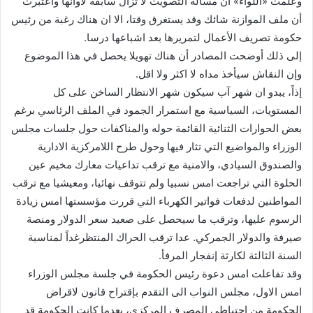
وعلمت «اللواء» أن مسألة التصويت لا تزال سابقة لأوانها واعتبرت
أن ملف الموازنة شائك وقد يستغرق وقتا، الا ان هناك رغبة من رئيس
حكومة تصريف الأعمال لتمريرها بعد اشباعها درسا.
إلى ذلك أوضحت المصادر أن هناك تهويلا يحصل في هذا الموضوع
وإن النقاش سيأخذ مداه لا اكثر ولا اقل.
إذاً، يبدو ان شهر آب سيكون شهر الانتظار الساخن على كل
المستويات، السياسية مع استمرار الجمود في الملف الرئاسي برغم
بعض الحوارات الثنائية القائمة حوله والمناكفات حول جلسات مجلس
الوزراء والمواضيع التي تثار فيها وحول طرح اللامركزية الادارية
والصندوق السيادي، والامنية مع ترقب تداعيات معارك مخيم عين
الحلوة التي تراجعت امس نسبيا ولم تتوقف نهائيا، ومعيشيا مع ترقب
المواطنين لدفعات فواتير الكهرباء التي قررت مؤسستها امس زيادة
الرسوم عليها، وترقب ما سيحصل على صعيد سعر الدولار ومنصة
صيرفة والدولار الجمركي. عدا ترقب الحراك المنتظرغداً لمناسبة
السنة الثالثة لكارثة إنفجار المرفأ.
وقد تفاعلت امس دعوة رئيس الحكومة في جلسة مجلس الوزراء
امس الاول، مجلس النواب الى التقدم بإقتراح قانون لاقراض
الحكومة من احتياطي المصرف المركزي، بعدما كانت الحكومة قد