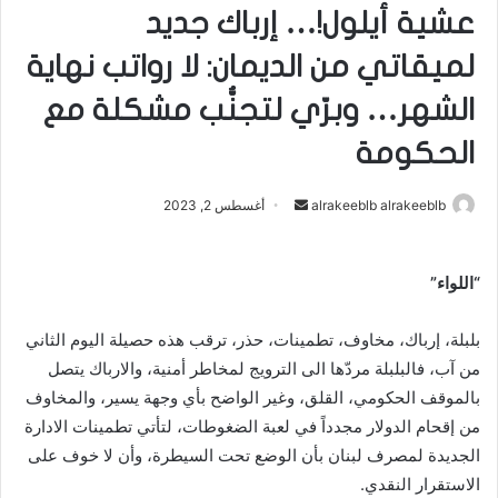
عشية أيلول!… إرباك جديد
لميقاتي من الديمان: لا رواتب نهاية
الشهر… وبرّي لتجنُّب مشكلة مع
الحكومة
alrakeeblb alrakeeblb
أ
أغسطس 2, 2023
ر
س
“اللواء”
ل
ب
بلبلة، إرباك، مخاوف، تطمينات، حذر، ترقب هذه حصيلة اليوم الثاني
ر
ي
من آب، فالبلبلة مردّها الى الترويج لمخاطر أمنية، والارباك يتصل
د
بالموقف الحكومي، القلق، وغير الواضح بأي وجهة يسير، والمخاوف
ا
من إقحام الدولار مجدداً في لعبة الضغوطات، لتأتي تطمينات الادارة
إ
الجديدة لمصرف لبنان بأن الوضع تحت السيطرة، وأن لا خوف على
ل
الاستقرار النقدي.