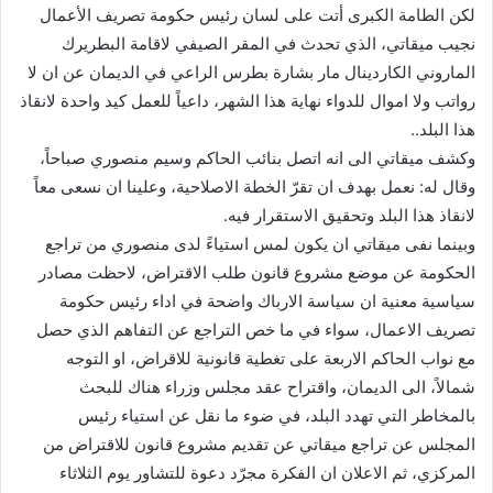
ك
لكن الطامة الكبرى أتت على لسان رئيس حكومة تصريف الأعمال
ت
نجيب ميقاتي، الذي تحدث في المقر الصيفي لاقامة البطريرك
ر
الماروني الكاردينال مار بشارة بطرس الراعي في الديمان عن ان لا
و
رواتب ولا اموال للدواء نهاية هذا الشهر، داعياً للعمل كيد واحدة لانقاذ
ن
هذا البلد..
ي
وكشف ميقاتي الى انه اتصل بنائب الحاكم وسيم منصوري صباحاً،
ا
وقال له: نعمل بهدف ان تقرّ الخطة الاصلاحية، وعلينا ان نسعى معاً
لانقاذ هذا البلد وتحقيق الاستقرار فيه.
وبينما نفى ميقاتي ان يكون لمس استياءً لدى منصوري من تراجع
الحكومة عن موضع مشروع قانون طلب الاقتراض، لاحظت مصادر
سياسية معنية ان سياسة الارباك واضحة في اداء رئيس حكومة
تصريف الاعمال، سواء في ما خص التراجع عن التفاهم الذي حصل
مع نواب الحاكم الاربعة على تغطية قانونية للاقراض، او التوجه
شمالاً، الى الديمان، واقتراح عقد مجلس وزراء هناك للبحث
بالمخاطر التي تهدد البلد، في ضوء ما نقل عن استياء رئيس
المجلس عن تراجع ميقاتي عن تقديم مشروع قانون للاقتراض من
المركزي، ثم الاعلان ان الفكرة مجرّد دعوة للتشاور يوم الثلاثاء