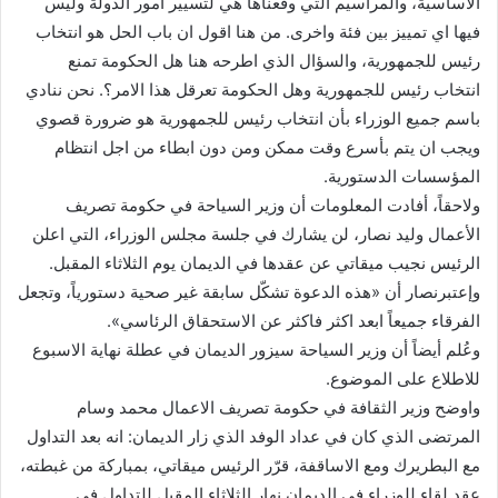
الاساسية، والمراسيم التي وقعناها هي لتسيير امور الدولة وليس
فيها اي تمييز بين فئة واخرى. من هنا اقول ان باب الحل هو انتخاب
رئيس للجمهورية، والسؤال الذي اطرحه هنا هل الحكومة تمنع
انتخاب رئيس للجمهورية وهل الحكومة تعرقل هذا الامر؟. نحن ننادي
باسم جميع الوزراء بأن انتخاب رئيس للجمهورية هو ضرورة قصوي
ويجب ان يتم بأسرع وقت ممكن ومن دون ابطاء من اجل انتظام
المؤسسات الدستورية.
ولاحقاً، أفادت المعلومات أن وزير السياحة في حكومة تصريف
الأعمال وليد نصار، لن يشارك في جلسة مجلس الوزراء، التي اعلن
الرئيس نجيب ميقاتي عن عقدها في الديمان يوم الثلاثاء المقبل.
وإعتبرنصار أن «هذه الدعوة تشكّل سابقة غير صحية دستورياً، وتجعل
الفرقاء جميعاً ابعد اكثر فاكثر عن الاستحقاق الرئاسي».
وعُلم أيضاً أن وزير السياحة سيزور الديمان في عطلة نهاية الاسبوع
للاطلاع على الموضوع.
واوضح وزير الثقافة في حكومة تصريف الاعمال محمد وسام
المرتضى الذي كان في عداد الوفد الذي زار الديمان: انه بعد التداول
مع البطريرك ومع الاساقفة، قرّر الرئيس ميقاتي، بمباركة من غبطته،
عقد لقاء للوزراء في الديمان نهار الثلاثاء المقبل للتداول في