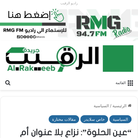
راديو الرقيب
بح
القائمة
الرئيسية
/
السياسية
السياسية
خاص سلايدر
مقالات مختارة
“عين الحلوة”: نزاع بلا عنوان أم