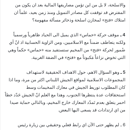
والاسلحة، لا بل من اين تؤمن مصاريفها المالية بعد ان يكون من
المفترض قد توقفت كل مصادر التمويل ومنذ زمن بعيد، علماً ان
امتلاك «فتح» لمخازن اسلحة وذخائر مسألة مفهومة؟
4 ـ
موقف حركة «حماس» الذي يميل الى الحياد ظاهرياً ورسمياً
ولكنه يتعاطف ضمناً مع الاسلاميين، ومن الزاوية الحسابية اذ انّ أي
ضُمور لحركة «فتح» من المخيم ستستفيد منه «حماس» حكماً وهي
التي تخوض نزاعاً مَكبوتاً مع «فتح» في الضفة الغربية.
5 ـ
وهو السؤال الاهم، حول الاهداف الحقيقية لاستهداف
المجموعات الاسلامية لمواقع الجيش اللبناني اكثر من مرة، وما اذا
كان المطلوب توريط الجيش في معارك المخيمات وسط
استحقاقات عدة ينتظرها الجنوب. وهذا مع العلم انّ الجيش حَدّد خطاً
احمر يتعلق بعدم تَمدّد المعارك خارج المخيم، وبالتالي حماية صيدا
من اي ارتدادات قد يسعى اليها البعض.
6 ـ لم يظهر حتى الآن اي رابط فعلي وحقيقي بين زيارة رئيس