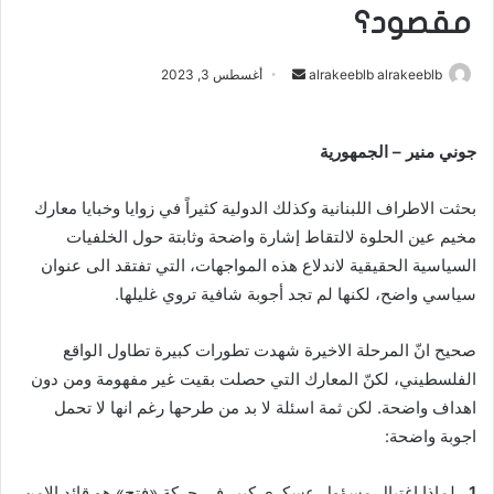
مقصود؟
alrakeeblb alrakeeblb
أ
أغسطس 3, 2023
ر
س
جوني منير – الجمهورية
ل
ب
بحثت الاطراف اللبنانية وكذلك الدولية كثيراً في زوايا وخبايا معارك
ر
ي
مخيم عين الحلوة لالتقاط إشارة واضحة وثابتة حول الخلفيات
د
السياسية الحقيقية لاندلاع هذه المواجهات، التي تفتقد الى عنوان
ا
سياسي واضح، لكنها لم تجد أجوبة شافية تروي غليلها.
إ
ل
صحيح انّ المرحلة الاخيرة شهدت تطورات كبيرة تطاول الواقع
ك
الفلسطيني، لكنّ المعارك التي حصلت بقيت غير مفهومة ومن دون
ت
اهداف واضحة. لكن ثمة اسئلة لا بد من طرحها رغم انها لا تحمل
ر
اجوبة واضحة:
و
ن
1 ـ
لماذا اغتيال مسؤول عسكري كبير في حركة «فتح» هو قائد الامن