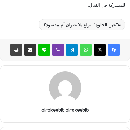
للمشاركة في القتال.
"عين الحلوة": نزاع بلا عنوان أم مقصود؟
واتساب
تيلقرام
ڤايبر
لاين
مشاركة عبر البريد
طباعة
alrakeeblb alrakeeblb