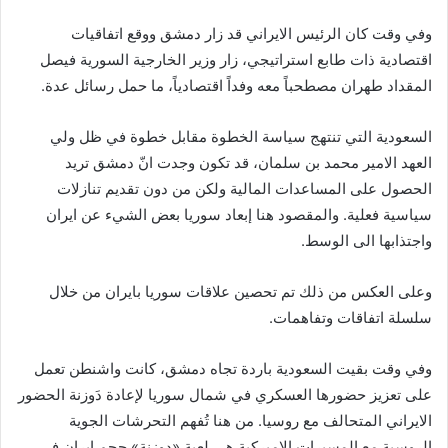
وفي وقت كان الرئيس الايراني قد زار دمشق ووقع اتفاقيات
اقتصادية ذات طابع استراتيجي، زار وزير الخارجية السورية فيصل
المقداد طهران مصطحباً معه وفداً اقتصادياً، ما حمل رسائل عدة.
السعودية التي تنتهج سياسة الخطوة مقابل خطوة في ظل ولي
العهد الامير محمد بن سلمان، قد تكون وجدت انّ دمشق تريد
الحصول على المساعدات المالية ولكن من دون تقديم تنازلات
سياسية فعلية. والمقصود هنا إبعاد سوريا بعض الشيء عن ايران
واجتذابها الى الوسط.
وعلى العكس من ذلك تم تحصين علاقات سوريا بايران من خلال
سلسلة اتفاقات وتفاهمات.
وفي وقت بقيت السعودية باردة تجاه دمشق، كانت واشنطن تعمل
على تعزيز حضورها العسكري في شمال سوريا لإعادة دَوزنة الحضور
الايراني المتحالف مع روسيا. من هنا تُفهم التحرشات الجوية
الروسية مع المسيرات الاميركية هي لعبة «دوزنة» حجم ايران في