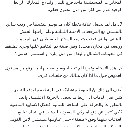
المخابرات الفلسطينية ماجد فرج للبنان واندلاع المعارك. الرابط
الوحيد هو زمني لكن من دون محتوى فعلي.
7 ـ
هل لما يحصل علاقة بخطة كان قد بوشِر بتنفيذها في وقت سابق
بالتنسيق مع المرجعيات الامنية اللبنانية وعلى رأسها الجيش
اللبناني، والتي قضت بتجميع السلاح الفلسطيني في المخيمات
ووضعه في مخازن محددة وفق صيغة تم التفاهم عليها وجرى تطبيقها
في مخيمات الشمال والبقاع من دون إثارة او استثمار اعلامي؟
كل هذه الاسئلة وغيرها لم تجد اجوبة واضحة لها، ما يرفع من مستوى
الغموض حول ما اذا كان هنالك من خلفيات كبرى.
أضف الى ذلك انّ الخيوط متشابكة في المنطقة ما يدفع للتروي
كثيرا قبل الذهاب الى ربط ما يحصل بالحركة الاقليمية، وايضا
بالتطورات والحركة على الساحة اللبنانية. فخلال الاسابيع الماضية
حُكي كثيرا عن دَفع اميركي للسعودية للذهاب في اتجاه تطبيع
العلاقات بينهما وفق «صفقة» حمل عناوينها مستشار الامن القومي
الاميركي الى السعودية. لكن ومع شيء من التدقيق يتبيّن ان