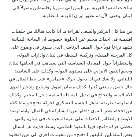
ساحات النفوذ العربية من اليمن الى سوريا وفلسطين وصولاً الى
لبنان. وحتى الآن لم تظهر ايران الليونة المطلوبة.
من هنا كان التركيز والسعي لقراءة ما اذا كانت هنالك من خلفيات
اقليمية في احداث مخيم عين الحلوة، خصوصا ان الساحة اللبنانية
تشهد نزاعاً قوياً حول الملف الرئاسي الذي سيؤثر في وضوح على
كل المرحلة المقبلة، وتركيبة السلطة في لبنان وادارات الدولة،
واستطراداً حول المعادلة السياسية التي سيذهب في اتجاهها لبنان
وحجم النفوذ الايراني على مستوى الدولة، وكذلك على الشاطئ
اللبناني. ولا شك في ان دخول حركة «حماس» على خط القتال في
حال حصل سيعني كثيرا. كذلك مصادر تمويل وتسليح وتذخير القوى
الاسلامية، والنجاح في تبديل المعادلة القائمة داخل المخيم. وكذلك
ايضا رصد طريقة تفاعل الجسم العسكري لحركة «فتح» وسط كلام
عن احجام بعض القوى داخلها عن المشاركة في القتال. وايضا رصد
الاوضاع وانعكاس الاحداث على بقية المخيمات في لبنان، والتي
تحظى حركة «فتح» فيها بالنفوذ الطاغي، وسط حديث عن انتقال
بعض المقاتلين التابعين لـ»فتح» من مخيمات اخرى الى عين الحلوة