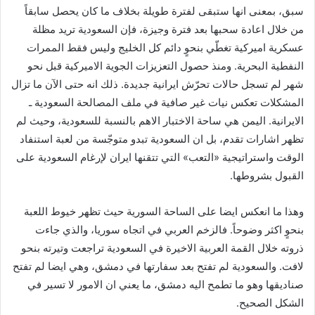
سبق، بمعنى انها ستبقى لفترة طويلة بخلاف ما كان يحصل سابقاً
من خلال اعادة سحبها بعد فترة وجيزة، فإن السعودية تريد مظلة
عسكرية اميركية تغطّي بنحوٍ دائم كل الخليج وليس فقط الممرات
النفطية البحرية. ومنذ حصول التعزيزات الجوية الاميركية قبل نحو
شهر لم تسجل حالات تحرّش ايرانية جديدة. ذلك انه حتى الآن ما تزال
المشكلات تعكس نيات غير صافية في ملف المصالحة السعودية ـ
الايرانية. اليمن هي ساحة الاختبار الاهم بالنسبة للسعودية، وحيث لم
تظهر اشارات تقدم، بل ان السعودية تبدو متوجّسة من لعبة استنفاد
الوقت واستراتيجية «التعب» التي تتقنها ايران لإرغام السعودية على
القبول بشروطها.
وهذا ما انعكس ايضا على الساحة السورية حيث تظهر خيوط اللعبة
بنحوٍ اكثر وضوحاً. فالزخم العربي في اتجاه سوريا، والذي جاءت
ذروته خلال القمة العربية الاخيرة في السعودية تراجعت وتيرته بنحو
لافت. والسعودية لم تفتح بعد سفارتها في دمشق، وهي ايضا لم تفتح
صناديقها وهو ما تطمح اليه دمشق، ما يعني ان الامور لا تسير في
الشكل الصحيح.