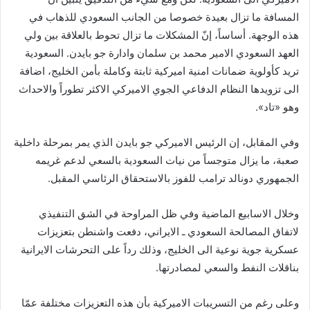
المسافة ما تزال بعيدة خصوصا من الجانب السعودي للذهاب في
هذه الوجهة. أساساً، إنّ المشكلات ما تزال تحوط بالعلاقة بين ولي
العهد السعودي الامير محمد بن سلمان وادارة جو بايدن. السعودية
تريد كأولوية ضمانات امنية اميركية ثابتة وكاملة بأمن الخليج، اضافة
الى تزويدها النظام الدفاعي الجوي الاميركي الاكثر تطوراً والاحداث
وهو «تاد».
وفي المقابل، إن الرئيس الاميركي جو بايدن الذي يمر بمرحلة داخلية
صعبة، ما يزال متوجساً من نيات السعودية بالسعي لدعم غريمه
الجمهوري دونالد ترامب للفوز بالاستحقاق الرئاسي المقبل.
وخلال الاسابيع الماضية وفي ظل المراوحة في الشق التنفيذي
لاتفاق المصالحة السعودي ـ الايراني، دفعت واشنطن بتعزيزات
عسكرية جوية نوعية الى الخليج، وذلك رداً على التحرشات الايرانية
بناقلات النفط والسعي لمصادرتها.
وعلى رغم من التسريبات الاميركية بأن هذه التعزيزات مختلفة عمّا