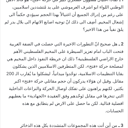
ي
الوطني اللواء ابو اشرف العرموشي على يد مُتشددين اسلاميين،
ا
على رغم من إدراك الجميع أن اغتيالاً بهذا الحجم سيؤدي حكماً الى
إشعال المخيم. أضِف الى ذلك انّ توجيه اصابع الاتهام الى بلال بدر لم
يلقَ نفياً من هذا الاخير؟
2 ـ
هل صحيح انّ التطورات الاخيرة التي حصلت في الضفة الغربية
فتحت الباب امام تعزيز السيطرة على المخيم الفلسطيني الأهم
خارج الاراضي الفلسطينية؟ ذلك ان خريطة النفوذ داخل المخيم هي
لمصلحة حركة «فتح»، لكن المتطرفين الاسلاميين الذين يشكلون
بقايا التنظيمات الاسلامية، توحّدوا ميدانياً، ليشكلوا ما يُقارب الـ 200
مقاتل. وقيل ان هؤلاء يدركون أن حجم مقاتلي حركة «فتح» اكبر
بكثير، لكنهم يراهنون على تفكك اوصال الحركة والنزاعات الداخلية
التي تنخرها في مقابل تَوحّدهم وفق العقيدة «الجهادية» ما يعطيهم
افضلية قتالية. لكن ما حصل على الارض لم يتطابق مع هذه
الحسابات.
3 ـ
من أين أتت هذه المجموعات المتشددة بكل هذه الذخائر