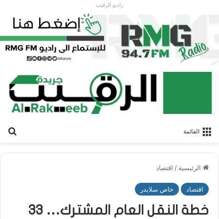
راديو الرقيب
بح
القائمة
الرئيسية
/
اقتصاد
اقتصاد
خاص سلايدر
خطة النقل العام المشترك… 33