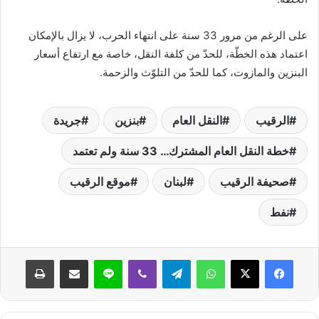
ي
ا
على الرغم من مرور 33 سنة على انتهاء الحرب، لا يزال بالإمكان
اعتماد هذه الخطّة، للحدّ من كلفة النقل، خاصة مع ارتفاع أسعار
البنزين والمازوت، كما للحدّ من التلوّث والزحمة.
الرقيب
النقل العام
بنزين
جريدة
خطة النقل العام المشترك… 33 سنة ولم تعتمد
صحيفة الرقيب
لبنان
موقع الرقيب
نفط
واتساب
تيلقرام
ڤايبر
لاين
مشاركة عبر البريد
طباعة