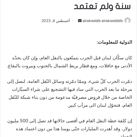
سنة ولم تعتمد
alrakeeblb alrakeeblblb
أ
أغسطس 4, 2023
ر
س
الدولية للمعلومات:
ل
ب
كان سكّان لبنان قبل الحرب يتمتّعون بالنقل العام، وإن كان بحدّه
ر
ي
الأدنى مع حافلات، ومع قطار يربط الشمال بالجنوب وبيروت بالبقاع.
د
ا
دمّرت الحرب كلّ شيء، وممّا دمّرته وسائل النّقل العامة، لنصل إلى
إ
مرحلة ما بعد الحرب التي ساد فيها التشجيع على شراء السيّارات
ل
الخاصة من خلال قروض مصرفيّة مدعومة من دون بناء شبكة للنّقل
ك
العام، فتحوّل لبنان الى مرآب كبير.
ت
ر
إن كلفة خطة النقل العام في أقصى حالاتها قد تصل إلى 500 مليون
و
دولار، وقد أهدرت المليارات حتّى يومنا هذا من دون اعتماد هذه
ن
الخطة.